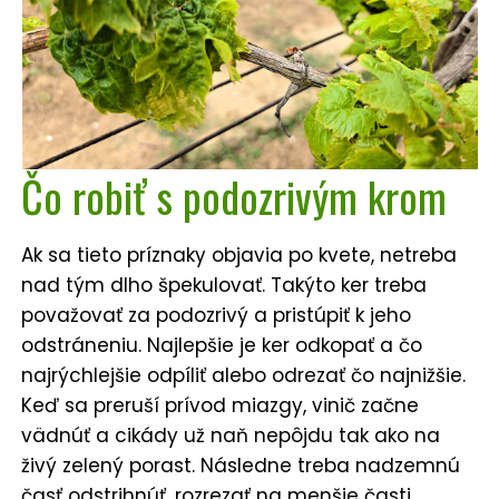
Čo robiť s podozrivým krom
Ak sa tieto príznaky objavia po kvete, netreba
nad tým dlho špekulovať. Takýto ker treba
považovať za podozrivý a pristúpiť k jeho
odstráneniu. Najlepšie je ker odkopať a čo
najrýchlejšie odpíliť alebo odrezať čo najnižšie.
Keď sa preruší prívod miazgy, vinič začne
vädnúť a cikády už naň nepôjdu tak ako na
živý zelený porast. Následne treba nadzemnú
časť odstrihnúť, rozrezať na menšie časti,