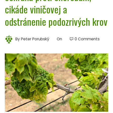
cikáde viničovej a
odstránenie podozrivých krov
By
Peter Porubský
On
0 Comments