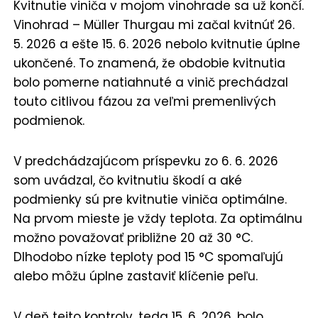
Kvitnutie viniča v mojom vinohrade sa už končí.
Vinohrad – Müller Thurgau mi začal kvitnúť 26.
5. 2026 a ešte 15. 6. 2026 nebolo kvitnutie úplne
ukončené. To znamená, že obdobie kvitnutia
bolo pomerne natiahnuté a vinič prechádzal
touto citlivou fázou za veľmi premenlivých
podmienok.
V predchádzajúcom príspevku zo 6. 6. 2026
som uvádzal, čo kvitnutiu škodí a aké
podmienky sú pre kvitnutie viniča optimálne.
Na prvom mieste je vždy teplota. Za optimálnu
možno považovať približne 20 až 30 °C.
Dlhodobo nízke teploty pod 15 °C spomaľujú
alebo môžu úplne zastaviť klíčenie peľu.
V deň tejto kontroly, teda 15. 6. 2026, bolo