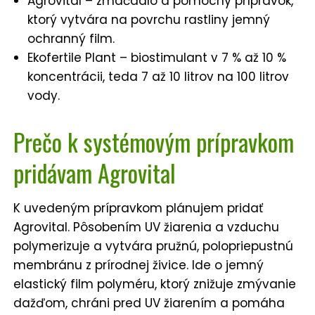
Agrovital – zmáčadlo a pomocný prípravok,
ktorý vytvára na povrchu rastliny jemný
ochranný film.
Ekofertile Plant – biostimulant v 7 % až 10 %
koncentrácii, teda 7 až 10 litrov na 100 litrov
vody.
Prečo k systémovým prípravkom
pridávam Agrovital
K uvedeným prípravkom plánujem pridať
Agrovital. Pôsobením UV žiarenia a vzduchu
polymerizuje a vytvára pružnú, polopriepustnú
membránu z prírodnej živice. Ide o jemný
elastický film polyméru, ktorý znižuje zmývanie
dažďom, chráni pred UV žiarením a pomáha