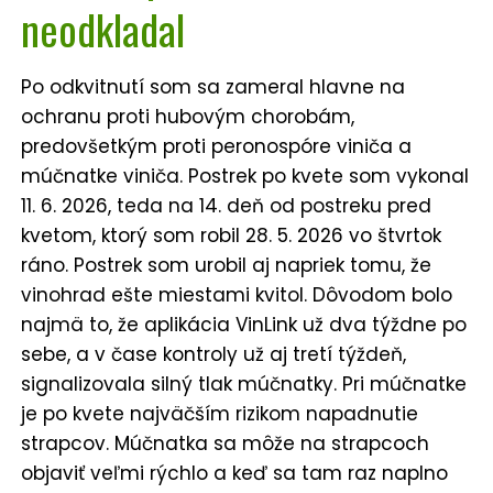
neodkladal
Po odkvitnutí som sa zameral hlavne na
ochranu proti hubovým chorobám,
predovšetkým proti peronospóre viniča a
múčnatke viniča. Postrek po kvete som vykonal
11. 6. 2026, teda na 14. deň od postreku pred
kvetom, ktorý som robil 28. 5. 2026 vo štvrtok
ráno. Postrek som urobil aj napriek tomu, že
vinohrad ešte miestami kvitol. Dôvodom bolo
najmä to, že aplikácia VinLink už dva týždne po
sebe, a v čase kontroly už aj tretí týždeň,
signalizovala silný tlak múčnatky. Pri múčnatke
je po kvete najväčším rizikom napadnutie
strapcov. Múčnatka sa môže na strapcoch
objaviť veľmi rýchlo a keď sa tam raz naplno