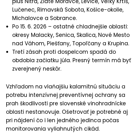
plus Nitra, Zlaté Moravce, Levice, Veľký Krtíš,
Lučenec, Rimavská Sobota, Košice-okolie,
Michalovce a Sobrance.
Po 15. 6. 2026 – ostatné chladnejšie oblasti:
okresy Malacky, Senica, Skalica, Nové Mesto
nad Váhom, Piešťany, Topoľčany a Krupina.
Tretí zásah proti dospelcom spadá do
obdobia začiatku júla. Presný termín má byť
zverejnený neskôr.
Vzhľadom na vlaňajšiu kalamitnú situáciu a
potrebu intenzívnej preventívnej ochrany sa
prah škodlivosti pre slovenské vinohradnícke
oblasti nestanovuje. Ošetrovať je potrebné aj
pri nájdení čo i len jedného jedinca počas
monitorovania vyliahnutých cikád.