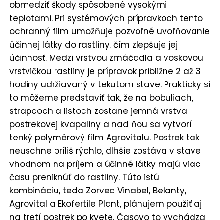
obmedziť škody spôsobené vysokými
teplotami. Pri systémových prípravkoch tento
ochranný film umožňuje pozvoľné uvoľňovanie
účinnej látky do rastliny, čím zlepšuje jej
účinnosť. Medzi vrstvou zmáčadla a voskovou
vrstvičkou rastliny je prípravok približne 2 až 3
hodiny udržiavaný v tekutom stave. Prakticky si
to môžeme predstaviť tak, že na bobuliach,
strapcoch a listoch zostane jemná vrstva
postrekovej kvapaliny a nad ňou sa vytvorí
tenký polymérový film Agrovitalu. Postrek tak
neuschne príliš rýchlo, dlhšie zostáva v stave
vhodnom na príjem a účinné látky majú viac
času preniknúť do rastliny. Túto istú
kombináciu, teda Zorvec Vinabel, Belanty,
Agrovital a Ekofertile Plant, plánujem použiť aj
na tretí postrek po kvete. Časovo to vychádza