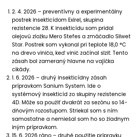
2. 4. 2026 – preventívny a experimentálny
postrek insekticídom Exirel, skupina
rezistencie 28. K insekticídu som pridal
olejovú zložku Mero Stefes a zmáčadlo Silwet
Star. Postrek som vykonal pri teplote 18,0 °C
na drevo viniča, keď vinič začínal slziť. Tento
zásah bol zameraný hlavne na vajíčka
cikády.
1. 6. 2026 – druhý insekticídny zásah
prípravkom Sanium System. Ide o
systémový insekticíd zo skupiny rezistencie
4D. Môže sa použiť dvakrát za sezónu so 14-
dňovým rozostupom. Striekal som s ním
samostatne a nemiešal som ho so žiadnym
iným prípravkom.
15. 6. 2026 ráno – druhé použitie prípravku