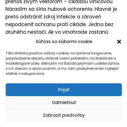
prenos živým vektorom – cikádou viničovou.
Náradím sa šíria hubové ochorenia. Hlavné je
preto odstrániť zdroj infekcie a zároveň
nepodceniť ochranu proti cikáde. Jedno bez
druhého nestačí. Ak vo vinohrade zostanú
choré kry, cikáda má z čoho nákazu ďalej
Súhlas so súbormi cookie
prenášať. Ak sa zameriame iba na
Táto stránka používa súbory cookies na správne fungovanie,
odstraňovanie krov, ale podceníme cikádu,
prispôsobenie obsahu stránok vašim potrebám, na štatistické a
riziko prenosu zostáva vysoké.
marketingové účely. Kliknutím na tlačidlo prijímam udelíte súhlas
s ich zberom a spracovaním, a my vám poskytneme ten najlepší
zážitok z nakupovania.
Záver: po kvete rozhoduje
Prijať
rýchla kontrola a dôslednosť
Odmietnuť
Obdobie po kvete je vo vinohrade veľmi
Zobraziť predvoľby
dôležité. Treba skontrolovať, ako prebehlo
kvitnutie, sledovať prípadné prepŕchanie