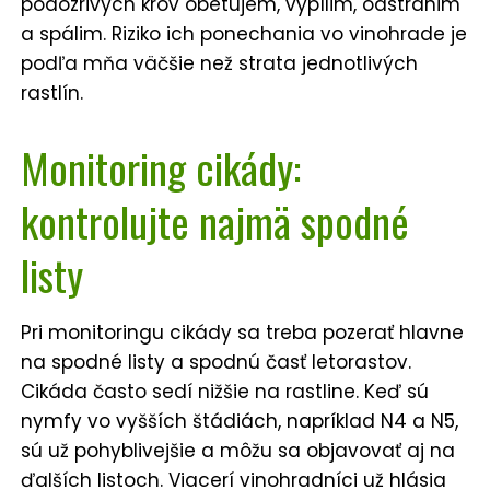
podozrivých krov obetujem, vypílim, odstránim
a spálim. Riziko ich ponechania vo vinohrade je
podľa mňa väčšie než strata jednotlivých
rastlín.
Monitoring cikády:
kontrolujte najmä spodné
listy
Pri monitoringu cikády sa treba pozerať hlavne
na spodné listy a spodnú časť letorastov.
Cikáda často sedí nižšie na rastline. Keď sú
nymfy vo vyšších štádiách, napríklad N4 a N5,
sú už pohyblivejšie a môžu sa objavovať aj na
ďalších listoch. Viacerí vinohradníci už hlásia