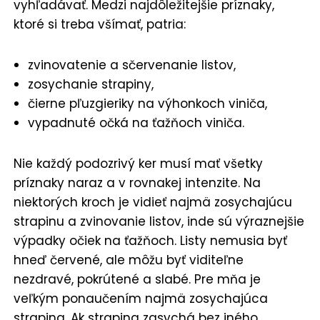
vyhľadávať. Medzi najdôležitejšie príznaky,
ktoré si treba všímať, patria:
zvinovatenie a sčervenanie listov,
zosychanie strapiny,
čierne pľuzgieriky na výhonkoch viniča,
vypadnuté očká na ťažňoch viniča.
Nie každý podozrivý ker musí mať všetky
príznaky naraz a v rovnakej intenzite. Na
niektorých kroch je vidieť najmä zosychajúcu
strapinu a zvinovanie listov, inde sú výraznejšie
výpadky očiek na ťažňoch. Listy nemusia byť
hneď červené, ale môžu byť viditeľne
nezdravé, pokrútené a slabé. Pre mňa je
veľkým ponaučením najmä zosychajúca
strapina. Ak strapina zasychá bez iného