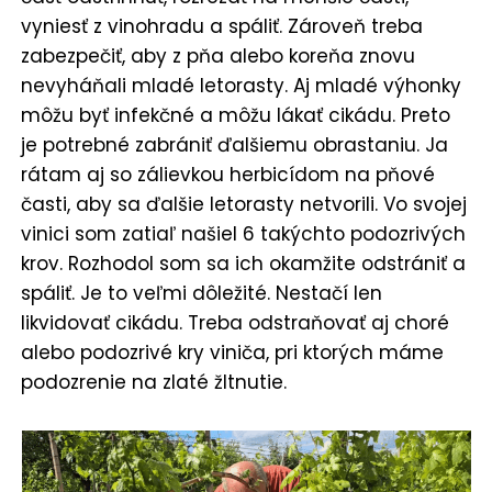
vyniesť z vinohradu a spáliť. Zároveň treba
zabezpečiť, aby z pňa alebo koreňa znovu
nevyháňali mladé letorasty. Aj mladé výhonky
môžu byť infekčné a môžu lákať cikádu. Preto
je potrebné zabrániť ďalšiemu obrastaniu. Ja
rátam aj so zálievkou herbicídom na pňové
časti, aby sa ďalšie letorasty netvorili. Vo svojej
vinici som zatiaľ našiel 6 takýchto podozrivých
krov. Rozhodol som sa ich okamžite odstrániť a
spáliť. Je to veľmi dôležité. Nestačí len
likvidovať cikádu. Treba odstraňovať aj choré
alebo podozrivé kry viniča, pri ktorých máme
podozrenie na zlaté žltnutie.