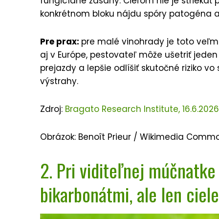
fungicídne zásahy. Cieľom nie je striekať 
konkrétnom bloku nájdu spóry patogéna a
Pre prax:
pre malé vinohrady je toto veľm
aj v Európe, pestovateľ môže ušetriť jeden
prejazdy a lepšie odlíšiť skutočné riziko 
výstrahy.
Zdroj:
Bragato Research Institute, 16.6.2026
Obrázok: Benoît Prieur / Wikimedia Comm
2. Pri viditeľnej múčnatk
bikarbonátmi, ale len ciel