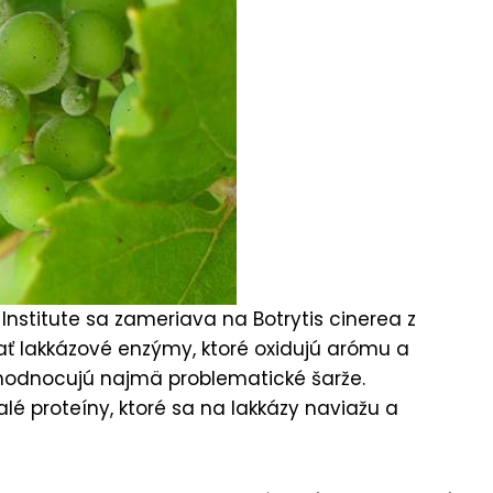
nstitute sa zameriava na Botrytis cinerea z
ať lakkázové enzýmy, ktoré oxidujú arómu a
ehodnocujú najmä problematické šarže.
 proteíny, ktoré sa na lakkázy naviažu a