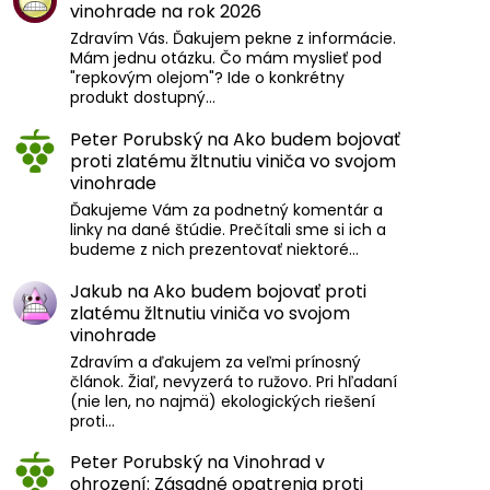
vinohrade na rok 2026
Zdravím Vás. Ďakujem pekne z informácie.
Mám jednu otázku. Čo mám myslieť pod
"repkovým olejom"? Ide o konkrétny
produkt dostupný…
Peter Porubský
na
Ako budem bojovať
proti zlatému žltnutiu viniča vo svojom
vinohrade
Ďakujeme Vám za podnetný komentár a
linky na dané štúdie. Prečítali sme si ich a
budeme z nich prezentovať niektoré…
Jakub
na
Ako budem bojovať proti
zlatému žltnutiu viniča vo svojom
vinohrade
Zdravím a ďakujem za veľmi prínosný
článok. Žiaľ, nevyzerá to ružovo. Pri hľadaní
(nie len, no najmä) ekologických riešení
proti…
Peter Porubský
na
Vinohrad v
ohrození: Zásadné opatrenia proti