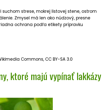
ri suchom strese, mokrej listovej stene, ostrom
pálenie. Zmysel má len ako núdzový, presne
iadna ochrana podľa etikety prípravku
 Wikimedia Commons, CC BY-SA 3.0
ny, ktoré majú vypínať lakkázy