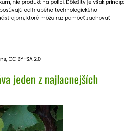
um, nie produkt na polici. Dôležitý je však princíp:
 posúvajú od hrubého technologického
ástrojom, ktoré môžu raz pomôcť zachovať
ns, CC BY-SA 2.0
áva jeden z najlacnejších