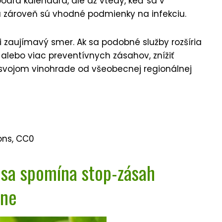
podľa kalendára, ale až vtedy, keď sa v
 zároveň sú vhodné podmienky na infekciu.
i zaujímavý smer. Ak sa podobné služby rozšíria
 alebo viac preventívnych zásahov, znížiť
vo svojom vinohrade od všeobecnej regionálnej
ons, CC0
e sa spomína stop-zásah
ene