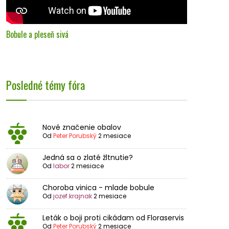
Bobule a pleseň sivá
Posledné témy fóra
Nové značenie obalov
Od
Peter Porubský
2 mesiace
Jedná sa o zlaté žltnutie?
Od
labor
2 mesiace
Choroba vinica - mlade bobule
Od
jozef.krajnak
2 mesiace
Leták o boji proti cikádam od Floraservis
Od
Peter Porubský
2 mesiace