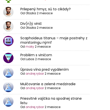
Prilepený hmyz, sú to cikády?
Od
Otazka
2 mesiace
Div(n)ý vinič
Od
Otazka
2 mesiace
Scaphoideus titanus – moje postrehy z
monitoringu nýmf
Od
maky
2 mesiace
Problém s viničom
Od
Lubos
2 mesiace
Úprava vína pred vypálením
Od
andrej.rybar
2 mesiace
Mulčovanie a zelené medziradie
Od
andrej.rybar
2 mesiace
Priesvitné vajíčka na spodnej strane
listu
Od
andrej.rybar
2 mesiace