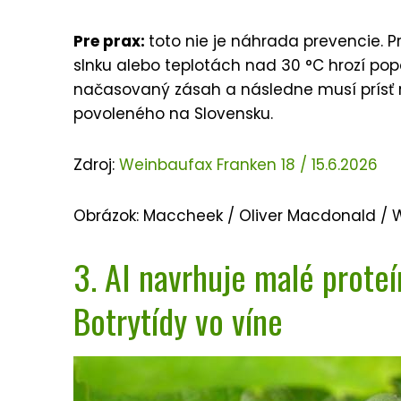
Pre prax:
toto nie je náhrada prevencie. P
slnku alebo teplotách nad 30 °C hrozí po
načasovaný zásah a následne musí prísť r
povoleného na Slovensku.
Zdroj:
Weinbaufax Franken 18 / 15.6.2026
Obrázok: Maccheek / Oliver Macdonald /
3. AI navrhuje malé proteí
Botrytídy vo víne