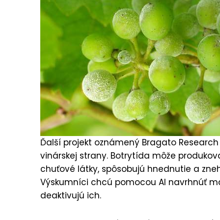
Ďalší projekt oznámený Bragato Research I
vinárskej strany. Botrytída môže produkov
chuťové látky, spôsobujú hnednutie a zn
Výskumníci chcú pomocou AI navrhnúť malé
deaktivujú ich.