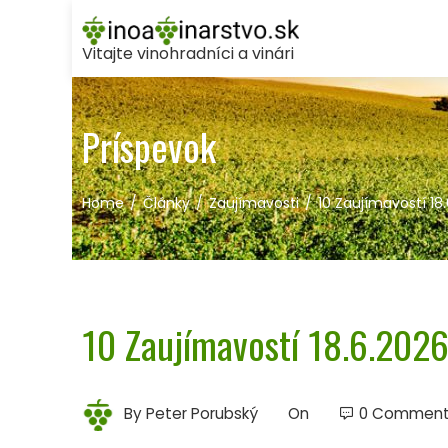
Skip
to
Vitajte vinohradníci a vinári
content
Príspevok
Home
Články
Zaujímavosti
10 Zaujímavostí 18
10 Zaujímavostí 18.6.202
By
Peter Porubský
On
0 Commen