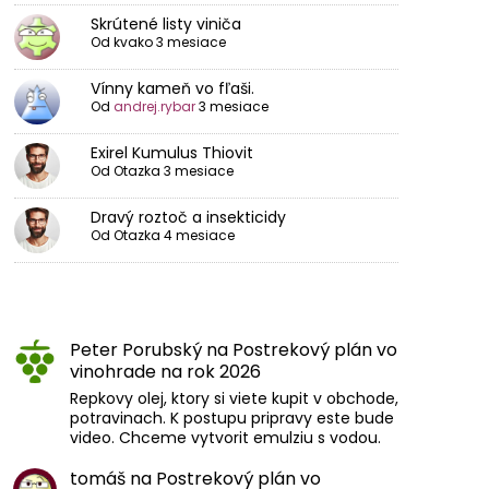
Skrútené listy viniča
Od
kvako
3 mesiace
Vínny kameň vo fľaši.
Od
andrej.rybar
3 mesiace
Exirel Kumulus Thiovit
Od
Otazka
3 mesiace
Dravý roztoč a insekticidy
Od
Otazka
4 mesiace
Peter Porubský
na
Postrekový plán vo
vinohrade na rok 2026
Repkovy olej, ktory si viete kupit v obchode,
potravinach. K postupu pripravy este bude
video. Chceme vytvorit emulziu s vodou.
tomáš
na
Postrekový plán vo