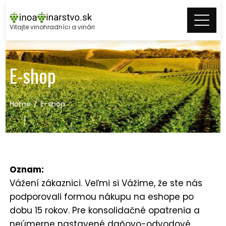
Skip
to
Vitajte vinohradníci a vinári
content
E-shop
Home
E-shop
Oznam:
Vážení zákaznici. Veľmi si Vážime, že ste nás
podporovali formou nákupu na eshope po
dobu 15 rokov. Pre konsolidačné opatrenia a
neúmerne nastavené daňovo-odvodové