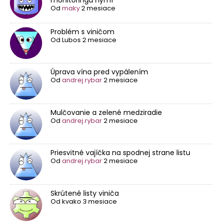
monitoringu nýmf
Od
maky
2 mesiace
Problém s viničom
Od
Lubos
2 mesiace
Úprava vína pred vypálením
Od
andrej.rybar
2 mesiace
Mulčovanie a zelené medziradie
Od
andrej.rybar
2 mesiace
Priesvitné vajíčka na spodnej strane listu
Od
andrej.rybar
2 mesiace
Skrútené listy viniča
Od
kvako
3 mesiace