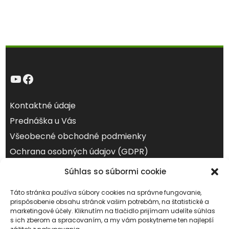
YouTube
Facebook
Kontaktné údaje
Prednáška u Vás
Všeobecné obchodné podmienky
Ochrana osobných údajov (GDPR)
Súhlas so súbormi cookie
august 2026
Po
Ut
St
Št
Pi
So
Ne
Táto stránka používa súbory cookies na správne fungovanie,
prispôsobenie obsahu stránok vašim potrebám, na štatistické a
1
2
marketingové účely. Kliknutím na tlačidlo prijímam udelíte súhlas
s ich zberom a spracovaním, a my vám poskytneme ten najlepší
3
4
5
6
7
8
9