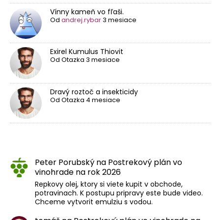
Vínny kameň vo fľaši.
Od
andrej.rybar
3 mesiace
Exirel Kumulus Thiovit
Od
Otazka
3 mesiace
Dravý roztoč a insekticidy
Od
Otazka
4 mesiace
Peter Porubský
na
Postrekový plán vo
vinohrade na rok 2026
Repkovy olej, ktory si viete kupit v obchode,
potravinach. K postupu pripravy este bude video.
Chceme vytvorit emulziu s vodou.