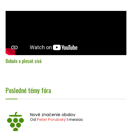
Bobule a pleseň sivá
Posledné témy fóra
Nové značenie obalov
Od
Peter Porubský
1 mesiac