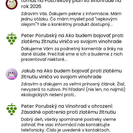
tomáš
na
Postrekový plán vo vinohrade na
rok 2026
Zdravím Vás. Ďakujem pekne z informácie. Mám
jednu otázku. Čo mám myslieť pod "repkovým
olejom"? Ide o konkrétny produkt dostupný…
Peter Porubský
na
Ako budem bojovať proti
zlatému žltnutiu viniča vo svojom vinohrade
Ďakujeme Vám za podnetný komentár a linky na
dané štúdie. Prečítali sme si ich a budeme z nich
prezentovať niektoré…
Jakub
na
Ako budem bojovať proti zlatému
žltnutiu viniča vo svojom vinohrade
Zdravím a ďakujem za veľmi prínosný článok. Žiaľ,
nevyzerá to ružovo. Pri hľadaní (nie len, no najmä)
ekologických riešení proti…
Peter Porubský
na
Vinohrad v ohrození:
Zásadné opatrenia proti zlatému žltnutiu
Dobrý deň, všetky spomínané postreky vieme
zohnať. Pre viac informácií nás kontaktujte
telefonicky. Číslo je uvedené v kontaktoch.