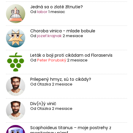
Jedná sa o zlaté žltnutie?
Od
labor
1 mesiac
Choroba vinica - mlade bobule
Od
jozef.krajnak
2 mesiace
Leták o boji proti cikádam od Floraservis
Od
Peter Porubský
2 mesiace
Prilepený hmyz, sú to cikády?
Od
Otazka
2 mesiace
Div(n)ý vinič
Od
Otazka
2 mesiace
Scaphoideus titanus – moje postrehy z