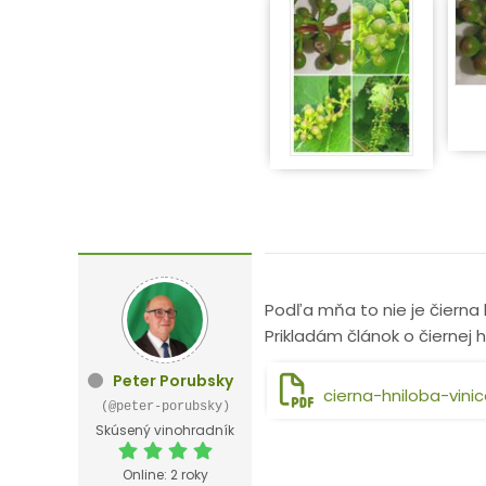
Podľa mňa to nie je čierna h
Prikladám článok o čiernej 
Peter Porubsky
cierna-hniloba-vini
(@peter-porubsky)
Skúsený vinohradník
Online: 2 roky