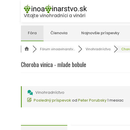
Skip
to
Vitajte vinohradníci a vinári
content
Fóra
Členovia
Najnovšie príspevky
Fórum vinoavinarstv...
Vinohradníctvo
Choro
Choroba vinica - mlade bobule
Vinohradníctvo
Posledný príspevok
od
Peter Porubsky
1 mesiac