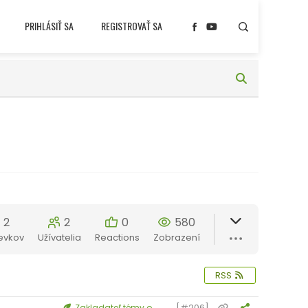
PRIHLÁSIŤ SA
REGISTROVAŤ SA
2
2
0
580
evkov
Užívatelia
Reactions
Zobrazení
RSS
[#206]
Zakladateľ témy o