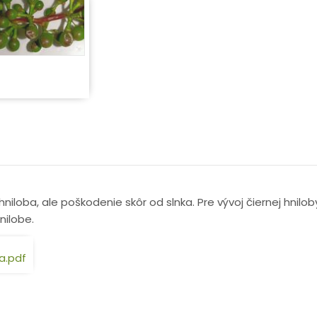
niloba, ale poškodenie skôr od slnka. Pre vývoj čiernej hnilo
hnilobe.
ca.pdf