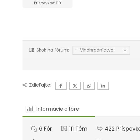
Príspevkov: 110
Skok na fórum:
Zdieľajte:
Informácie o fóre
6
Fór
111
Tém
422
Príspevk