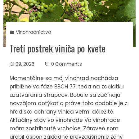
Vinohradníctvo
Tretí postrek viniča po kvete
júl 09, 2026
0 Comments
Momentálne sa môj vinohrad nachádza
približne vo fáze BBCH 77, teda na začiatku
uzatvárania strapcov. Bobule sa začínajú
navzájom dotýkať a práve toto obdobie je z
hľadiska ochrany viniča veľmi dôležité.
Aktuálny stav vo vinohrade Vo vinohrade
mám zostrihnuté vrcholce. Zároveň som
urobil aspoň základné prevzdušnenie zóny