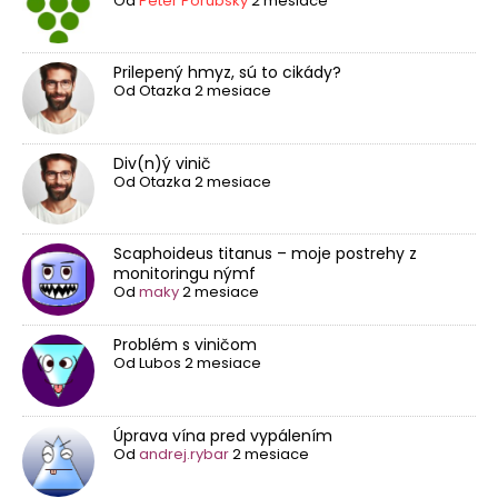
Od
Peter Porubský
2 mesiace
Prilepený hmyz, sú to cikády?
Od
Otazka
2 mesiace
Div(n)ý vinič
Od
Otazka
2 mesiace
Scaphoideus titanus – moje postrehy z
monitoringu nýmf
Od
maky
2 mesiace
Problém s viničom
Od
Lubos
2 mesiace
Úprava vína pred vypálením
Od
andrej.rybar
2 mesiace