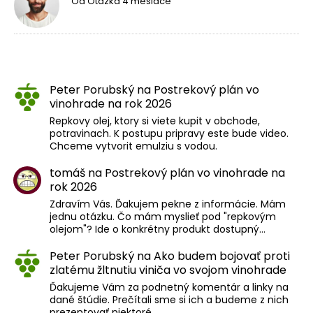
Od
Otazka
4 mesiace
Peter Porubský
na
Postrekový plán vo
vinohrade na rok 2026
Repkovy olej, ktory si viete kupit v obchode,
potravinach. K postupu pripravy este bude video.
Chceme vytvorit emulziu s vodou.
tomáš
na
Postrekový plán vo vinohrade na
rok 2026
Zdravím Vás. Ďakujem pekne z informácie. Mám
jednu otázku. Čo mám myslieť pod "repkovým
olejom"? Ide o konkrétny produkt dostupný…
Peter Porubský
na
Ako budem bojovať proti
zlatému žltnutiu viniča vo svojom vinohrade
Ďakujeme Vám za podnetný komentár a linky na
dané štúdie. Prečítali sme si ich a budeme z nich
prezentovať niektoré…