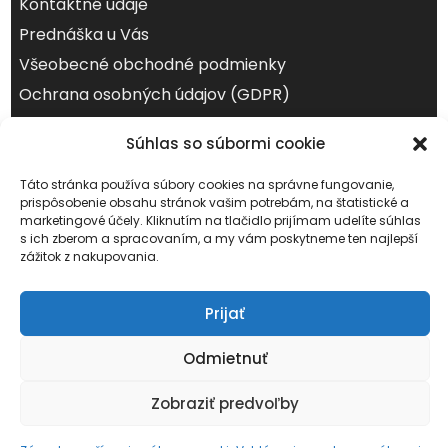
Kontaktné údaje
Prednáška u Vás
Všeobecné obchodné podmienky
Ochrana osobných údajov (GDPR)
august 2026
Súhlas so súbormi cookie
Po
Ut
St
Št
Pi
So
Ne
Táto stránka používa súbory cookies na správne fungovanie,
1
2
prispôsobenie obsahu stránok vašim potrebám, na štatistické a
marketingové účely. Kliknutím na tlačidlo prijímam udelíte súhlas
3
4
5
6
7
8
9
s ich zberom a spracovaním, a my vám poskytneme ten najlepší
zážitok z nakupovania.
10
11
12
13
14
15
16
17
18
19
20
21
22
23
Prijať
24
25
26
27
28
29
30
31
Odmietnuť
« júl
Zobraziť predvoľby