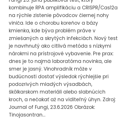
Fungi 23. júna publikoval test, ktorý
kombinuje RPA amplifikáciu a CRISPR/Cas12a
na rýchle zistenie pôvodcov čiernej nohy
viniča. Ide o chorobu koreňov a bázy
kmienka, kde býva problém práve v
zmiešaných a skrytých infekciách. Nový test
je navrhnutý ako citlivá metóda s nízkymi
nárokmi na prístrojové vybavenie. Pre prax:
dnes je to najmä laboratórna novinka, ale
smer je jasný. Vinohradník môže v
budúcnosti dostať výsledok rýchlejšie pri
podozrivých mladých výsadbách,
škôlkarskom materiáli alebo slabnúcich
kroch, a nečakať až na viditeľný úhyn. Zdroj:
Journal of Fungi, 23.6.2026 Obrázok:
Tinojasontran…