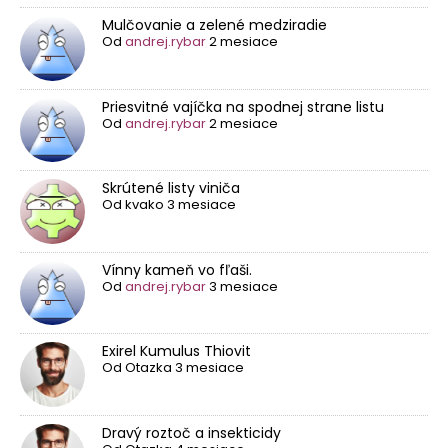
Mulčovanie a zelené medziradie
Od
andrej.rybar
2 mesiace
Priesvitné vajíčka na spodnej strane listu
Od
andrej.rybar
2 mesiace
Skrútené listy viniča
Od
kvako
3 mesiace
Vínny kameň vo fľaši.
Od
andrej.rybar
3 mesiace
Exirel Kumulus Thiovit
Od
Otazka
3 mesiace
Dravý roztoč a insekticidy