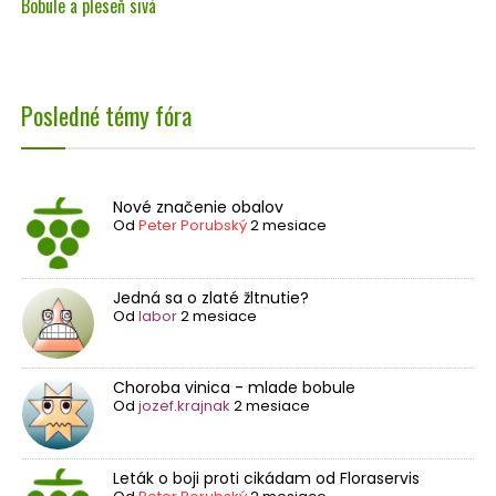
Bobule a pleseň sivá
Posledné témy fóra
Nové značenie obalov
Od
Peter Porubský
2 mesiace
Jedná sa o zlaté žltnutie?
Od
labor
2 mesiace
Choroba vinica - mlade bobule
Od
jozef.krajnak
2 mesiace
Leták o boji proti cikádam od Floraservis