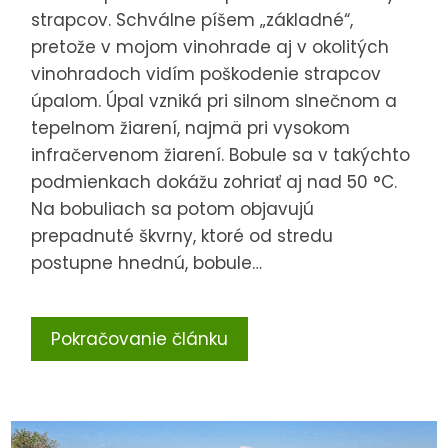
strapcov. Schválne píšem „základné“,
pretože v mojom vinohrade aj v okolitých
vinohradoch vidím poškodenie strapcov
úpalom. Úpal vzniká pri silnom slnečnom a
tepelnom žiarení, najmä pri vysokom
infračervenom žiarení. Bobule sa v takýchto
podmienkach dokážu zohriať aj nad 50 °C.
Na bobuliach sa potom objavujú
prepadnuté škvrny, ktoré od stredu
postupne hnednú, bobule…
Pokračovanie článku