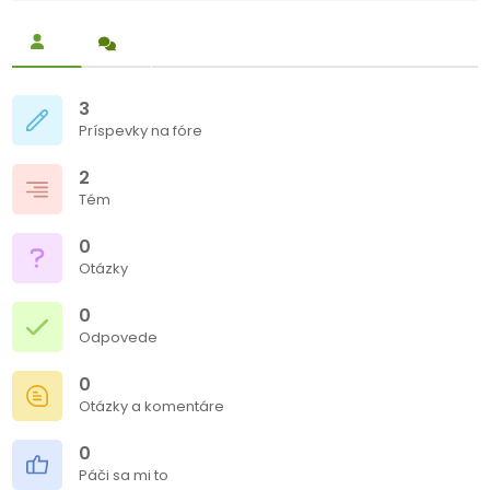
3
Príspevky na fóre
2
Tém
0
Otázky
0
Odpovede
0
Otázky a komentáre
0
Páči sa mi to