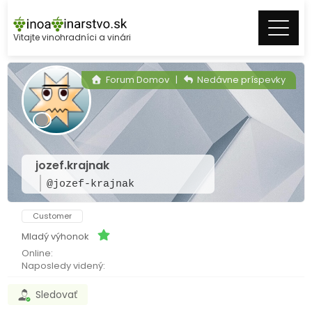
Skip
to
Vitajte vinohradníci a vinári
content
Forum Domov
|
Nedávne príspevky
jozef.krajnak
@jozef-krajnak
Customer
Mladý výhonok
Online:
Naposledy videný:
Sledovať