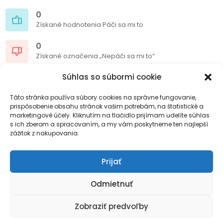
0
Získané hodnotenia Páči sa mi to
0
Získané označenia „Nepáči sa mi to“
1/10
Súhlas so súbormi cookie
Hodnotenie
Táto stránka používa súbory cookies na správne fungovanie,
prispôsobenie obsahu stránok vašim potrebám, na štatistické a
0
marketingové účely. Kliknutím na tlačidlo prijímam udelíte súhlas
Príspevky na blogu
s ich zberom a spracovaním, a my vám poskytneme ten najlepší
zážitok z nakupovania.
0
Komentáre blogu
Prijať
Odmietnuť
Sociálne siete
Zobraziť predvoľby