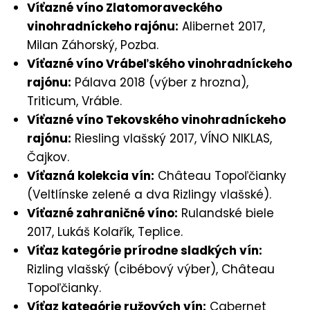
Víťazné víno Zlatomoraveckého
vinohradníckeho rajónu:
Alibernet 2017,
Milan Záhorský, Pozba.
Víťazné víno Vrábeľského vinohradníckeho
rajónu:
Pálava 2018 (výber z hrozna),
Triticum, Vráble.
Víťazné víno Tekovského vinohradníckeho
rajónu:
Riesling vlašský 2017, VÍNO NIKLAS,
Čajkov.
Víťazná kolekcia vín:
Château Topoľčianky
(Veltlínske zelené a dva Rizlingy vlašské).
Víťazné zahraničné víno:
Rulandské biele
2017, Lukáš Kolařík, Teplice.
Víťaz kategórie prírodne sladkých vín:
Rizling vlašský (cibébový výber), Château
Topoľčianky.
Víťaz kategórie ružových vín:
Cabernet