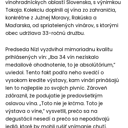
vinohradníckych oblastí Slovenska, s výnimkou
Tokaja. Kolekciu doplnili aj vína zo zahraničia,
konkrétne z Južnej Moravy, Rakúska a
Maďarska, od spriatelených vinárov, s ktorými
obec udržiava 33-ročnú družbu.
Predseda Nízl vyzdvihol mimoriadnu kvalitu
prihlásených vín: „Iba 34 vín nezískalo
medailové ohodnotenie, to je absolútórium,“
uviedol. Tento fakt podľa neho svedčí o
vysokom kredite výstavy, kam vinári prinášajú
len to najlepšie zo svojich pivníc. Zároveň
zdôraznil, že podujatie je predovšetkým
oslavou vína. „Toto nie je krčma. Toto je
výstava o víne,“ vysvetlil, prečo sa na
degustácii nesedí a prečo sa nepodávajú
jedlá, ktoré by mohli rušiť vnímanie chutí.