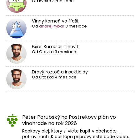
Od
kvako
3 mesiace
Vínny kameň vo fľaši.
Od
andrej.rybar
3 mesiace
Exirel Kumulus Thiovit
Od
Otazka
3 mesiace
Dravý roztoč a insekticidy
Od
Otazka
4 mesiace
Peter Porubský
na
Postrekový plán vo
vinohrade na rok 2026
Repkovy olej, ktory si viete kupit v obchode,
potravinach. K postupu pripravy este bude video.