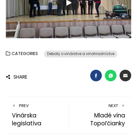
CATEGORIES
Debaty o vinárstve a vinohradníctve
FACEBOOK
WHATSAP
EMA
SHARE
PREV
NEXT
Vinárska
Mladé vína
legislatíva
Topoľčianky