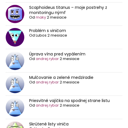
Scaphoideus titanus – moje postrehy z
monitoringu nýmf
Od
maky
2 mesiace
Problém s viničom
Od
Lubos
2 mesiace
Úprava vína pred vypálením
Od
andrej.rybar
2 mesiace
Mulčovanie a zelené medziradie
Od
andrej.rybar
2 mesiace
Priesvitné vajíčka na spodnej strane listu
Od
andrej.rybar
2 mesiace
Skrútené listy viniča