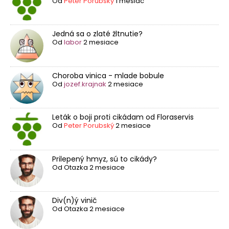
Od
Peter Porubský
1 mesiac
Jedná sa o zlaté žltnutie?
Od
labor
2 mesiace
Choroba vinica - mlade bobule
Od
jozef.krajnak
2 mesiace
Leták o boji proti cikádam od Floraservis
Od
Peter Porubský
2 mesiace
Prilepený hmyz, sú to cikády?
Od
Otazka
2 mesiace
Div(n)ý vinič
Od
Otazka
2 mesiace