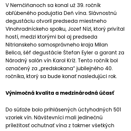
V Nemčiňanoch sa konal už 39. ročník
obľúbeného podujatia Deň vína. Slávnostnú
degustáciu otvoril predseda miestneho
Vinohradníckeho spolku, Jozef Nízl, ktorý privítal
hostí, medzi ktorými bol aj predseda
Nitrianskeho samosprávneho kraja Milan
Belica, šéf degustácie Štefan Eyler a garant za
Národný salón vín Karol Kríž. Tento ročník bol
označený za „predskokana“ jubilejného 40.
ročníka, ktorý sa bude konať nasledujúci rok.
Výnimočná kvalita a medzinárodná účasť
Do súťaže bolo prihlásených úctyhodných 501
vzoriek vín. Návštevníci mali jedinečnú
príležitosť ochutnať vína z takmer všetkých