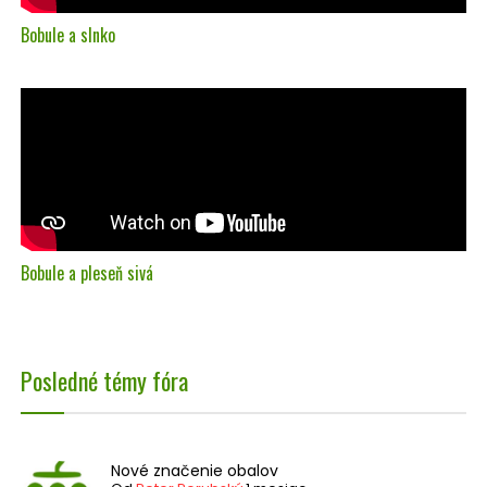
Bobule a slnko
Bobule a pleseň sivá
Posledné témy fóra
Nové značenie obalov