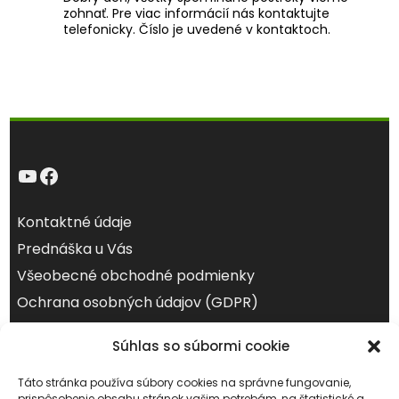
zohnať. Pre viac informácií nás kontaktujte
telefonicky. Číslo je uvedené v kontaktoch.
YouTube
Facebook
Kontaktné údaje
Prednáška u Vás
Všeobecné obchodné podmienky
Ochrana osobných údajov (GDPR)
Súhlas so súbormi cookie
august 2026
Po
Ut
St
Št
Pi
So
Ne
Táto stránka používa súbory cookies na správne fungovanie,
1
2
prispôsobenie obsahu stránok vašim potrebám, na štatistické a