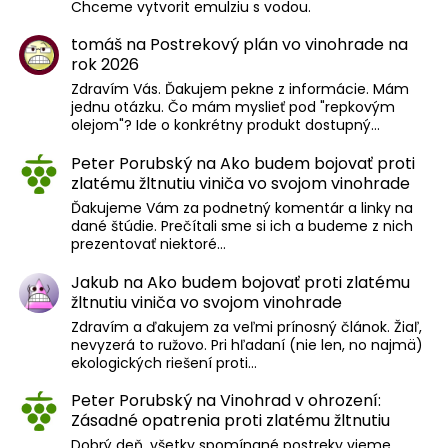
Chceme vytvorit emulziu s vodou.
tomáš
na
Postrekový plán vo vinohrade na
rok 2026
Zdravím Vás. Ďakujem pekne z informácie. Mám
jednu otázku. Čo mám myslieť pod "repkovým
olejom"? Ide o konkrétny produkt dostupný…
Peter Porubský
na
Ako budem bojovať proti
zlatému žltnutiu viniča vo svojom vinohrade
Ďakujeme Vám za podnetný komentár a linky na
dané štúdie. Prečítali sme si ich a budeme z nich
prezentovať niektoré…
Jakub
na
Ako budem bojovať proti zlatému
žltnutiu viniča vo svojom vinohrade
Zdravím a ďakujem za veľmi prínosný článok. Žiaľ,
nevyzerá to ružovo. Pri hľadaní (nie len, no najmä)
ekologických riešení proti…
Peter Porubský
na
Vinohrad v ohrození:
Zásadné opatrenia proti zlatému žltnutiu
Dobrý deň, všetky spomínané postreky vieme