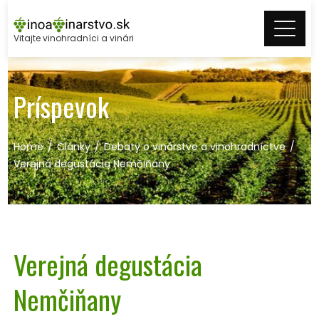
Skip
to
Vitajte vinohradníci a vinári
content
Príspevok
Home
Články
Debaty o vinárstve a vinohradníctve
Verejná degustácia Nemčiňany
Verejná degustácia
Nemčiňany