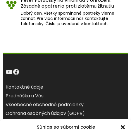
Peter Porubský
na
Vinohrad v ohrození:
Zásadné opatrenia proti zlatému žltnutiu
Dobrý deň, všetky spomínané postreky vieme
zohnať. Pre viac informácií nás kontaktujte
telefonicky. Číslo je uvedené v kontaktoch.
YouTube
Facebook
Kontaktné údaje
Prednáška u Vás
Všeobecné obchodné podmienky
Ochrana osobných údajov (GDPR)
Súhlas so súbormi cookie
august 2026