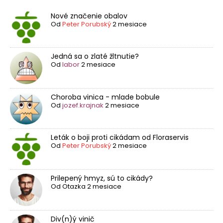
Nové značenie obalov
Od
Peter Porubský
2 mesiace
Jedná sa o zlaté žltnutie?
Od
labor
2 mesiace
Choroba vinica - mlade bobule
Od
jozef.krajnak
2 mesiace
Leták o boji proti cikádam od Floraservis
Od
Peter Porubský
2 mesiace
Prilepený hmyz, sú to cikády?
Od
Otazka
2 mesiace
Div(n)ý vinič