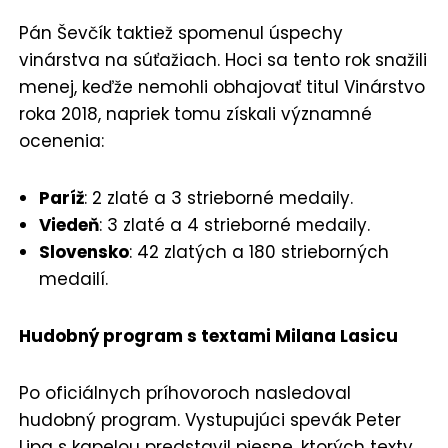
Pán Ševčík taktiež spomenul úspechy
vinárstva na súťažiach. Hoci sa tento rok snažili
menej, keďže nemohli obhajovať titul Vinárstvo
roka 2018, napriek tomu získali významné
ocenenia:
Paríž
: 2 zlaté a 3 strieborné medaily.
Viedeň
: 3 zlaté a 4 strieborné medaily.
Slovensko
: 42 zlatých a 180 strieborných
medailí.
Hudobný program s textami Milana Lasicu
Po oficiálnych príhovoroch nasledoval
hudobný program. Vystupujúci spevák Peter
Lipa s kapelou predstavil piesne, ktorých texty