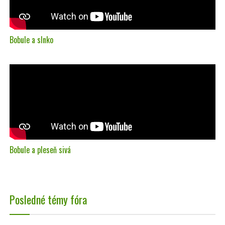
Bobule a slnko
Bobule a pleseň sivá
Posledné témy fóra