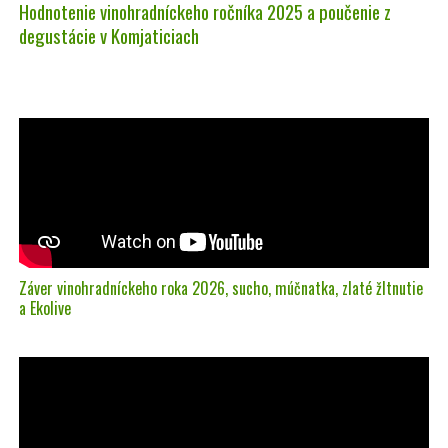
Hodnotenie vinohradníckeho ročníka 2025 a poučenie z
degustácie v Komjaticiach
Záver vinohradníckeho roka 2026, sucho, múčnatka, zlaté žltnutie
a Ekolive