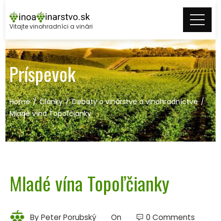
Skip
to
Vitajte vinohradníci a vinári
content
Príspevok
Home
Články
Debaty o vinárstve a vinohradníctve
Mladé vína Topoľčianky
Mladé vína Topoľčianky
By
Peter Porubský
On
0 Comments