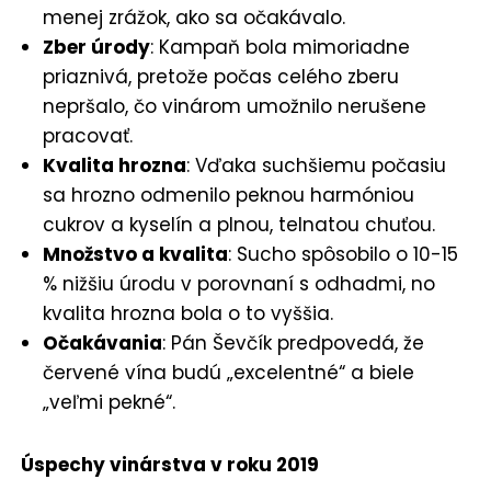
menej zrážok, ako sa očakávalo.
Zber úrody
: Kampaň bola mimoriadne
priaznivá, pretože počas celého zberu
nepršalo, čo vinárom umožnilo nerušene
pracovať.
Kvalita hrozna
: Vďaka suchšiemu počasiu
sa hrozno odmenilo peknou harmóniou
cukrov a kyselín a plnou, telnatou chuťou.
Množstvo a kvalita
: Sucho spôsobilo o 10-15
% nižšiu úrodu v porovnaní s odhadmi, no
kvalita hrozna bola o to vyššia.
Očakávania
: Pán Ševčík predpovedá, že
červené vína budú „excelentné“ a biele
„veľmi pekné“.
Úspechy vinárstva v roku 2019