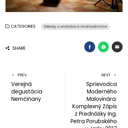
CATEGORIES
Debaty o vinárstve a vinohradníctve
FACEBOOK
WHATSAP
EMA
SHARE
PREV
NEXT
Verejná
Sprievodca
degustácia
Moderného
Nemčiňany
Malovinára:
Komplexný Zápis
z Prednášky Ing.
Petra Porubského