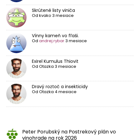
Skrútené listy viniča
Od
kvako
3 mesiace
Vínny kameň vo fľaši.
Od
andrej.rybar
3 mesiace
Exirel Kumulus Thiovit
Od
Otazka
3 mesiace
Dravý roztoč a insekticidy
Od
Otazka
4 mesiace
Peter Porubský
na
Postrekový plán vo
vinohrade na rok 2026