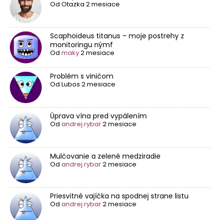
Od
Otazka
2 mesiace
Scaphoideus titanus – moje postrehy z
monitoringu nýmf
Od
maky
2 mesiace
Problém s viničom
Od
Lubos
2 mesiace
Úprava vína pred vypálením
Od
andrej.rybar
2 mesiace
Mulčovanie a zelené medziradie
Od
andrej.rybar
2 mesiace
Priesvitné vajíčka na spodnej strane listu
Od
andrej.rybar
2 mesiace