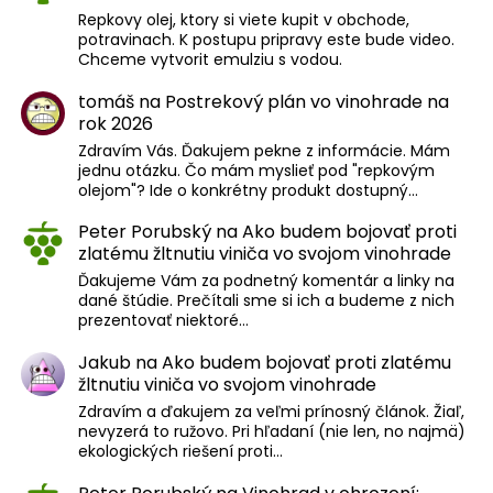
Repkovy olej, ktory si viete kupit v obchode,
potravinach. K postupu pripravy este bude video.
Chceme vytvorit emulziu s vodou.
tomáš
na
Postrekový plán vo vinohrade na
rok 2026
Zdravím Vás. Ďakujem pekne z informácie. Mám
jednu otázku. Čo mám myslieť pod "repkovým
olejom"? Ide o konkrétny produkt dostupný…
Peter Porubský
na
Ako budem bojovať proti
zlatému žltnutiu viniča vo svojom vinohrade
Ďakujeme Vám za podnetný komentár a linky na
dané štúdie. Prečítali sme si ich a budeme z nich
prezentovať niektoré…
Jakub
na
Ako budem bojovať proti zlatému
žltnutiu viniča vo svojom vinohrade
Zdravím a ďakujem za veľmi prínosný článok. Žiaľ,
nevyzerá to ružovo. Pri hľadaní (nie len, no najmä)
ekologických riešení proti…