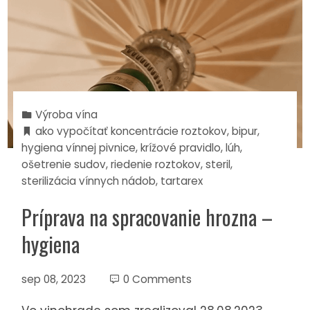
Výroba vína
ako vypočítať koncentrácie roztokov
,
bipur
,
hygiena vínnej pivnice
,
krížové pravidlo
,
lúh
,
ošetrenie sudov
,
riedenie roztokov
,
steril
,
sterilizácia vínnych nádob
,
tartarex
Príprava na spracovanie hrozna –
hygiena
sep 08, 2023
0 Comments