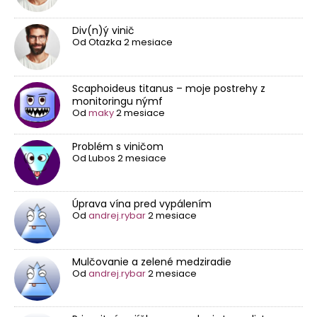
Div(n)ý vinič
Od
Otazka
2 mesiace
Scaphoideus titanus – moje postrehy z
monitoringu nýmf
Od
maky
2 mesiace
Problém s viničom
Od
Lubos
2 mesiace
Úprava vína pred vypálením
Od
andrej.rybar
2 mesiace
Mulčovanie a zelené medziradie
Od
andrej.rybar
2 mesiace