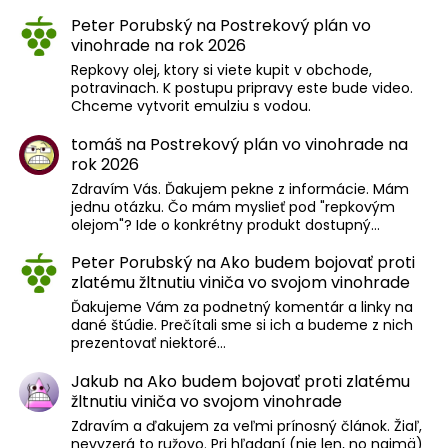
Peter Porubský
na
Postrekový plán vo
vinohrade na rok 2026
Repkovy olej, ktory si viete kupit v obchode,
potravinach. K postupu pripravy este bude video.
Chceme vytvorit emulziu s vodou.
tomáš
na
Postrekový plán vo vinohrade na
rok 2026
Zdravím Vás. Ďakujem pekne z informácie. Mám
jednu otázku. Čo mám myslieť pod "repkovým
olejom"? Ide o konkrétny produkt dostupný…
Peter Porubský
na
Ako budem bojovať proti
zlatému žltnutiu viniča vo svojom vinohrade
Ďakujeme Vám za podnetný komentár a linky na
dané štúdie. Prečítali sme si ich a budeme z nich
prezentovať niektoré…
Jakub
na
Ako budem bojovať proti zlatému
žltnutiu viniča vo svojom vinohrade
Zdravím a ďakujem za veľmi prínosný článok. Žiaľ,
nevyzerá to ružovo. Pri hľadaní (nie len, no najmä)