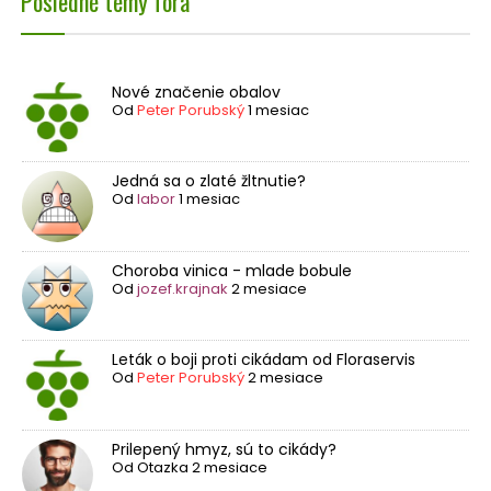
Posledné témy fóra
Nové značenie obalov
Od
Peter Porubský
1 mesiac
Jedná sa o zlaté žltnutie?
Od
labor
1 mesiac
Choroba vinica - mlade bobule
Od
jozef.krajnak
2 mesiace
Leták o boji proti cikádam od Floraservis
Od
Peter Porubský
2 mesiace
Prilepený hmyz, sú to cikády?
Od
Otazka
2 mesiace