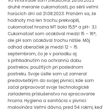
Vo vinohrade som zrealizoval 28.08.2023
druhé meranie cukornatosti, po sérii veľmi
horúcich dní od 21.08.2023. Priznám sa, že
hodnoty ma len trochu prekvapili,
cukornatosť hrozna MT bola 15,5° a pH- 3,1.
Cukornatosť som očakával medzi 15 – 16°,
ale pH som očakával trochu nižšie. Môj
odhad oberačiek je medzi 12 – 15.
septembrom, čo je v poriadku aj
s prihliadnutím na ochrannú dobu
postrekov, použitých pri poslednom
postreku. Svoje úsilie som už zameral
predovšetkým do svojej pivnici, kde som
začal pripravovať svoje technologické
zariadenia príslušenstvo na spracovanie
hrozna. Hygiena a sanitácia v pivnici
malovinára Veľmi dávno, pred 54 rokmi, keď