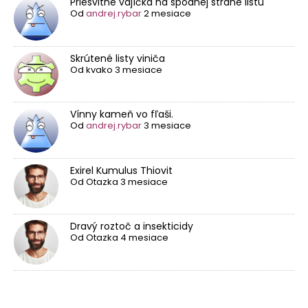
Priesvitné vajíčka na spodnej strane listu
Od
andrej.rybar
2 mesiace
Skrútené listy viniča
Od
kvako
3 mesiace
Vínny kameň vo fľaši.
Od
andrej.rybar
3 mesiace
Exirel Kumulus Thiovit
Od
Otazka
3 mesiace
Dravý roztoč a insekticidy
Od
Otazka
4 mesiace