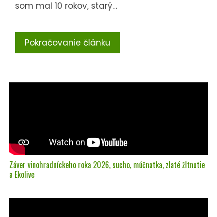
som mal 10 rokov, starý…
Pokračovanie článku
Záver vinohradníckeho roka 2026, sucho, múčnatka, zlaté žltnutie
a Ekolive