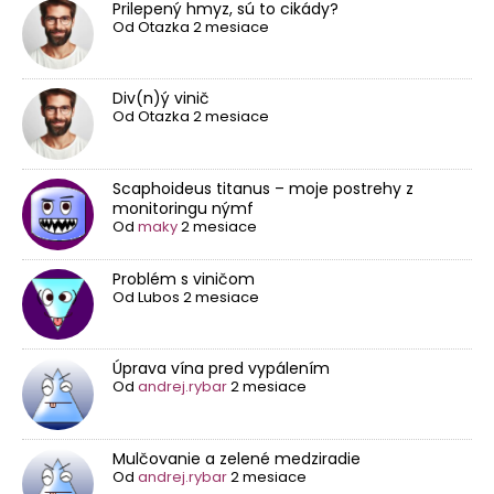
Prilepený hmyz, sú to cikády?
Od
Otazka
2 mesiace
Div(n)ý vinič
Od
Otazka
2 mesiace
Scaphoideus titanus – moje postrehy z
monitoringu nýmf
Od
maky
2 mesiace
Problém s viničom
Od
Lubos
2 mesiace
Úprava vína pred vypálením
Od
andrej.rybar
2 mesiace
Mulčovanie a zelené medziradie
Od
andrej.rybar
2 mesiace