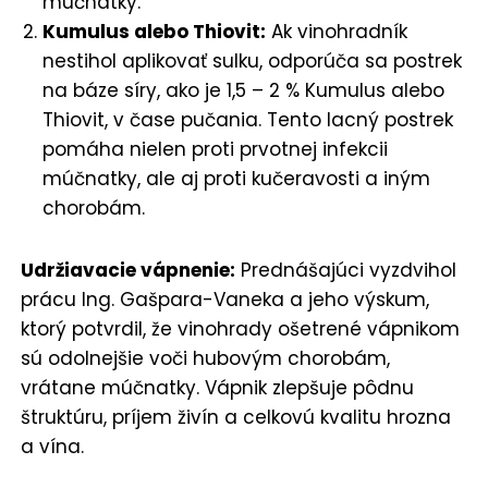
múčnatky.
Kumulus alebo Thiovit:
Ak vinohradník
nestihol aplikovať sulku, odporúča sa postrek
na báze síry, ako je 1,5 – 2 % Kumulus alebo
Thiovit, v čase pučania. Tento lacný postrek
pomáha nielen proti prvotnej infekcii
múčnatky, ale aj proti kučeravosti a iným
chorobám.
Udržiavacie vápnenie:
Prednášajúci vyzdvihol
prácu Ing. Gašpara-Vaneka a jeho výskum,
ktorý potvrdil, že vinohrady ošetrené vápnikom
sú odolnejšie voči hubovým chorobám,
vrátane múčnatky. Vápnik zlepšuje pôdnu
štruktúru, príjem živín a celkovú kvalitu hrozna
a vína.