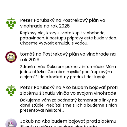
Peter Porubský
na
Postrekový plán vo
vinohrade na rok 2026
Repkovy olej, ktory si viete kupit v obchode,
potravinach. K postupu pripravy este bude video.
Chceme vytvorit emulziu s vodou.
tomáš
na
Postrekový plán vo vinohrade na
rok 2026
Zdravím Vás. Ďakujem pekne z informácie. Mám
jednu otázku. Čo mám myslieť pod "repkovým
olejom"? Ide o konkrétny produkt dostupný…
Peter Porubský
na
Ako budem bojovať proti
zlatému žltnutiu viniča vo svojom vinohrade
Ďakujeme Vám za podnetný komentár a linky na
dané štúdie. Prečítali sme si ich a budeme z nich
prezentovať niektoré…
Jakub
na
Ako budem bojovať proti zlatému
žltnutiu viniča vo svojom vinohrade