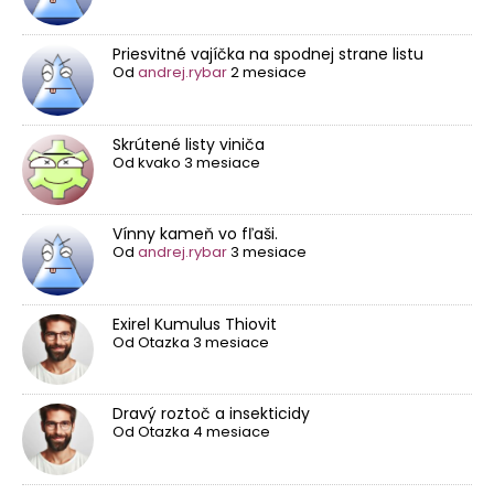
Priesvitné vajíčka na spodnej strane listu
Od
andrej.rybar
2 mesiace
Skrútené listy viniča
Od
kvako
3 mesiace
Vínny kameň vo fľaši.
Od
andrej.rybar
3 mesiace
Exirel Kumulus Thiovit
Od
Otazka
3 mesiace
Dravý roztoč a insekticidy
Od
Otazka
4 mesiace