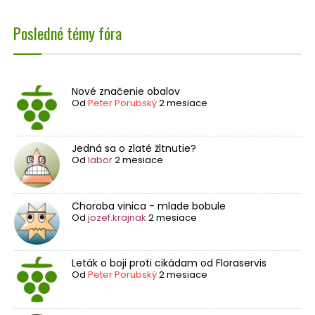
Posledné témy fóra
Nové značenie obalov
Od
Peter Porubský
2 mesiace
Jedná sa o zlaté žltnutie?
Od
labor
2 mesiace
Choroba vinica - mlade bobule
Od
jozef.krajnak
2 mesiace
Leták o boji proti cikádam od Floraservis
Od
Peter Porubský
2 mesiace