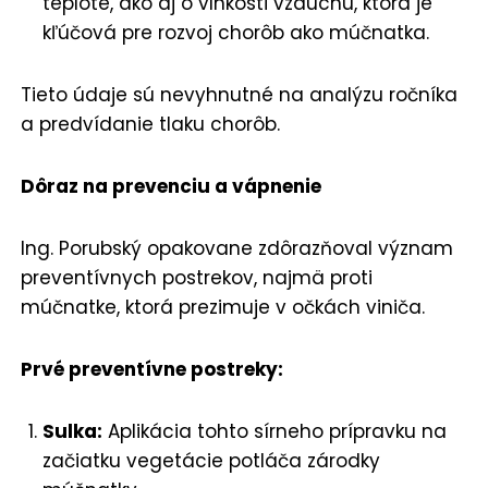
teplote, ako aj o vlhkosti vzduchu, ktorá je
kľúčová pre rozvoj chorôb ako múčnatka.
Tieto údaje sú nevyhnutné na analýzu ročníka
a predvídanie tlaku chorôb.
Dôraz na prevenciu a vápnenie
Ing. Porubský opakovane zdôrazňoval význam
preventívnych postrekov, najmä proti
múčnatke, ktorá prezimuje v očkách viniča.
Prvé preventívne postreky:
Sulka:
Aplikácia tohto sírneho prípravku na
začiatku vegetácie potláča zárodky