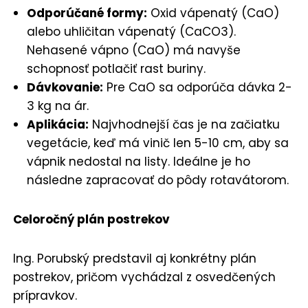
Odporúčané formy:
Oxid vápenatý (CaO)
alebo uhličitan vápenatý (CaCO3).
Nehasené vápno (CaO) má navyše
schopnosť potlačiť rast buriny.
Dávkovanie:
Pre CaO sa odporúča dávka 2-
3 kg na ár.
Aplikácia:
Najvhodnejší čas je na začiatku
vegetácie, keď má vinič len 5-10 cm, aby sa
vápnik nedostal na listy. Ideálne je ho
následne zapracovať do pôdy rotavátorom.
Celoročný plán postrekov
Ing. Porubský predstavil aj konkrétny plán
postrekov, pričom vychádzal z osvedčených
prípravkov.