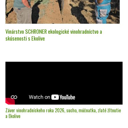
Vinárstvo SCHRONER ekologické vinohradníctvo a
skúsenosti s Ekolive
Záver vinohradníckeho roka 2026, sucho, múčnatka, zlaté žltnutie
a Ekolive