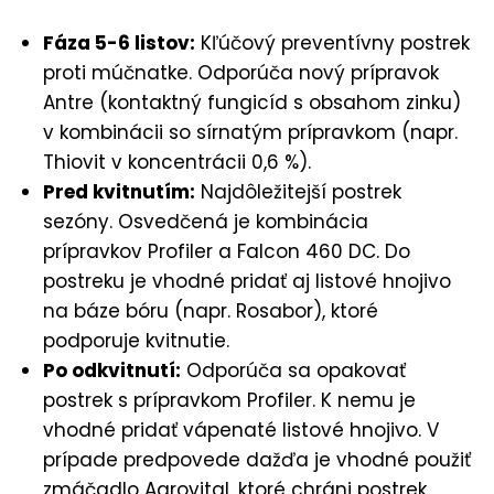
Fáza 5-6 listov:
Kľúčový preventívny postrek
proti múčnatke. Odporúča nový prípravok
Antre (kontaktný fungicíd s obsahom zinku)
v kombinácii so sírnatým prípravkom (napr.
Thiovit v koncentrácii 0,6 %).
Pred kvitnutím:
Najdôležitejší postrek
sezóny. Osvedčená je kombinácia
prípravkov Profiler a Falcon 460 DC. Do
postreku je vhodné pridať aj listové hnojivo
na báze bóru (napr. Rosabor), ktoré
podporuje kvitnutie.
Po odkvitnutí:
Odporúča sa opakovať
postrek s prípravkom Profiler. K nemu je
vhodné pridať vápenaté listové hnojivo. V
prípade predpovede dažďa je vhodné použiť
zmáčadlo Agrovital, ktoré chráni postrek