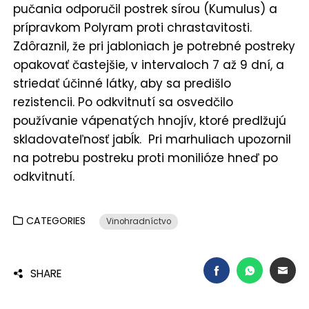
pučania odporučil postrek sírou (Kumulus) a
prípravkom Polyram proti chrastavitosti.
Zdôraznil, že pri jabloniach je potrebné postreky
opakovať častejšie, v intervaloch 7 až 9 dní, a
striedať účinné látky, aby sa predišlo
rezistencii. Po odkvitnutí sa osvedčilo
používanie vápenatých hnojív, ktoré predlžujú
skladovateľnosť jabĺk. Pri marhuliach upozornil
na potrebu postreku proti monilióze hneď po
odkvitnutí.
CATEGORIES
Vinohradníctvo
FACEBOOK
WHATSAP
EMA
SHARE