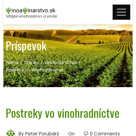
Skip
to
Vitajte vinohradníci a vinári
content
Príspevok
Home
Články
Vinohradníctvo
Postreky vo vinohradníctve
Postreky vo vinohradníctve
By
Peter Porubský
On
0 Comments