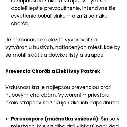
schopnosťou z okolia strapcov. Tým sa
docieli lepšie prevzdušnenie, intenzívnejšie
osvetlenie bobúľ slnkom a zníži sa riziko
chorôb.
Je mimoriadne dôležité vyvarovať sa
vytváraniu hustých, natlačených miest, kde by
sa mohli skrútiť a dotýkať listy a strapce.
Prevencia Chorôb a Efektívny Postrek
Vzdušnosť kra je najlepšou prevenciou proti
hubovým chorobám. Vytvorením priestoru
okolo strapcov sa znižuje riziko ich napadnutia.
Peronospóra (múčnatka viničová):
Šíri sa v
miestach, kde sa dlho drží vlhkosť, napríklad