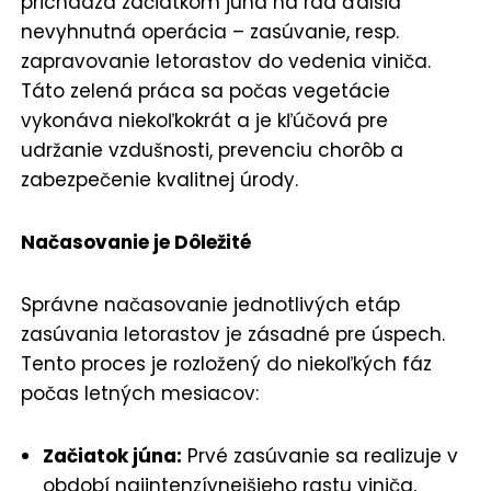
prichádza začiatkom júna na rad ďalšia
nevyhnutná operácia – zasúvanie, resp.
zapravovanie letorastov do vedenia viniča.
Táto zelená práca sa počas vegetácie
vykonáva niekoľkokrát a je kľúčová pre
udržanie vzdušnosti, prevenciu chorôb a
zabezpečenie kvalitnej úrody.
Načasovanie je Dôležité
Správne načasovanie jednotlivých etáp
zasúvania letorastov je zásadné pre úspech.
Tento proces je rozložený do niekoľkých fáz
počas letných mesiacov:
Začiatok júna:
Prvé zasúvanie sa realizuje v
období najintenzívnejšieho rastu viniča,