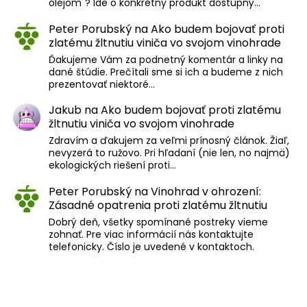
olejom"? Ide o konkrétny produkt dostupný…
Peter Porubský
na
Ako budem bojovať proti
zlatému žltnutiu viniča vo svojom vinohrade
Ďakujeme Vám za podnetný komentár a linky na
dané štúdie. Prečítali sme si ich a budeme z nich
prezentovať niektoré…
Jakub
na
Ako budem bojovať proti zlatému
žltnutiu viniča vo svojom vinohrade
Zdravím a ďakujem za veľmi prínosný článok. Žiaľ,
nevyzerá to ružovo. Pri hľadaní (nie len, no najmä)
ekologických riešení proti…
Peter Porubský
na
Vinohrad v ohrození:
Zásadné opatrenia proti zlatému žltnutiu
Dobrý deň, všetky spomínané postreky vieme
zohnať. Pre viac informácií nás kontaktujte
telefonicky. Číslo je uvedené v kontaktoch.