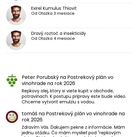
Exirel Kumulus Thiovit
Od
Otazka
3 mesiace
Dravý roztoč a insekticidy
Od
Otazka
4 mesiace
Peter Porubský
na
Postrekový plán vo
vinohrade na rok 2026
Repkovy olej, ktory si viete kupit v obchode,
potravinach. K postupu pripravy este bude video.
Chceme vytvorit emulziu s vodou.
tomáš
na
Postrekový plán vo vinohrade na
rok 2026
Zdravím Vás. Ďakujem pekne z informácie. Mám
jednu otázku. Čo mám myslieť pod "repkovým