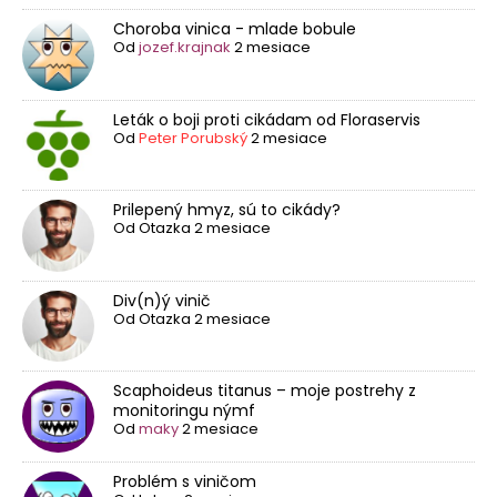
Choroba vinica - mlade bobule
Od
jozef.krajnak
2 mesiace
Leták o boji proti cikádam od Floraservis
Od
Peter Porubský
2 mesiace
Prilepený hmyz, sú to cikády?
Od
Otazka
2 mesiace
Div(n)ý vinič
Od
Otazka
2 mesiace
Scaphoideus titanus – moje postrehy z
monitoringu nýmf
Od
maky
2 mesiace
Problém s viničom