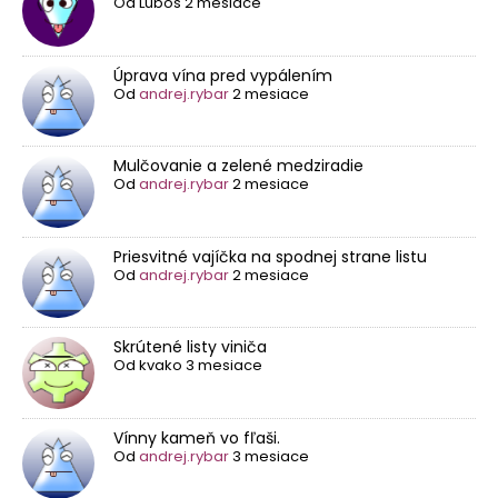
Od
Lubos
2 mesiace
Úprava vína pred vypálením
Od
andrej.rybar
2 mesiace
Mulčovanie a zelené medziradie
Od
andrej.rybar
2 mesiace
Priesvitné vajíčka na spodnej strane listu
Od
andrej.rybar
2 mesiace
Skrútené listy viniča
Od
kvako
3 mesiace
Vínny kameň vo fľaši.
Od
andrej.rybar
3 mesiace