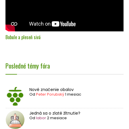
Bobule a pleseň sivá
Posledné témy fóra
Nové značenie obalov
Od
Peter Porubský
1 mesiac
Jedná sa o zlaté žltnutie?
Od
labor
2 mesiace