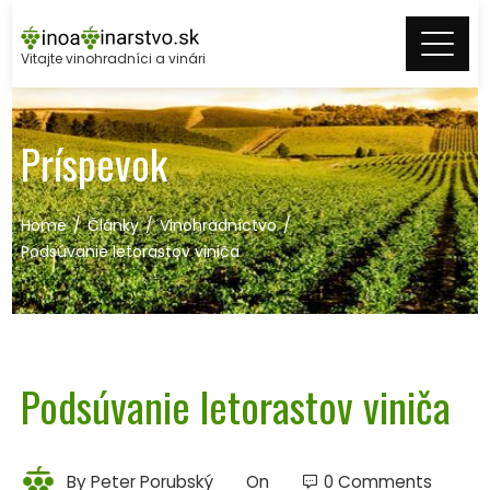
Skip
to
Vitajte vinohradníci a vinári
content
Príspevok
Home
Články
Vinohradníctvo
Podsúvanie letorastov viniča
Podsúvanie letorastov viniča
By
Peter Porubský
On
0 Comments