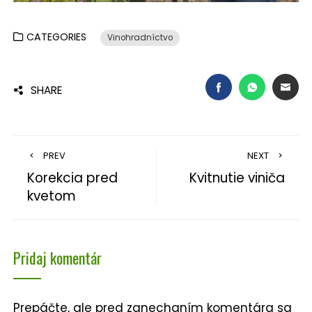
CATEGORIES
Vinohradníctvo
FACEBOOK
WHATSAP
EMA
SHARE
PREV
NEXT
Korekcia pred
Kvitnutie viniča
kvetom
Pridaj komentár
Prepáčte, ale pred zanechaním komentára sa