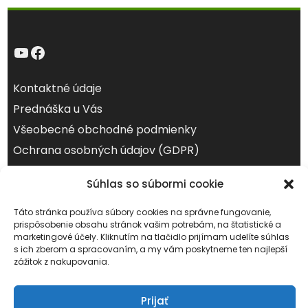
YouTube
Facebook
Kontaktné údaje
Prednáška u Vás
Všeobecné obchodné podmienky
Ochrana osobných údajov (GDPR)
august 2026
Súhlas so súbormi cookie
Po
Ut
St
Št
Pi
So
Ne
Táto stránka používa súbory cookies na správne fungovanie,
1
2
prispôsobenie obsahu stránok vašim potrebám, na štatistické a
marketingové účely. Kliknutím na tlačidlo prijímam udelíte súhlas
3
4
5
6
7
8
9
s ich zberom a spracovaním, a my vám poskytneme ten najlepší
zážitok z nakupovania.
10
11
12
13
14
15
16
17
18
19
20
21
22
23
Prijať