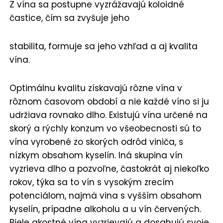
Z vína sa postupne vyzrážavajú koloidné
častice, čím sa zvyšuje jeho
stabilita, formuje sa jeho vzhľad a aj kvalita
vína.
Optimálnu kvalitu získavajú rôzne vína v
rôznom časovom období a nie každé víno si ju
udržiava rovnako dlho. Existujú vína určené na
skorý a rýchly konzum vo všeobecnosti sú to
vína vyrobené zo skorých odrôd viniča, s
nízkym obsahom kyselín. Iná skupina vín
vyzrieva dlho a pozvoľne, častokrát aj niekoľko
rokov, týka sa to vín s vysokým zrecím
potenciálom, najmä vina s vyšším obsahom
kyselín, prípadne alkoholu a u vín červených.
Biele akostné vína vyzrievajú a dosahujú svoje