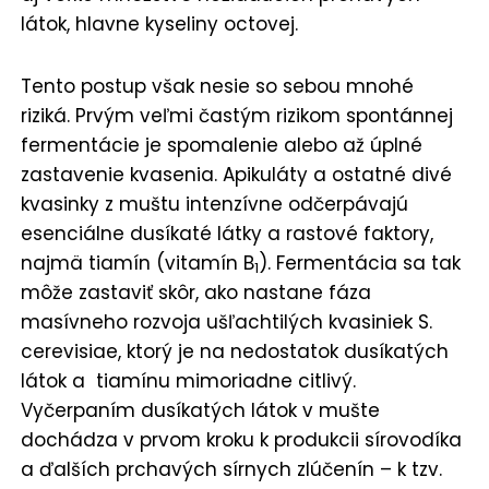
látok, hlavne kyseliny octovej.
Tento postup však nesie so sebou mnohé
riziká. Prvým veľmi častým rizikom spontánnej
fermentácie je spomalenie alebo až úplné
zastavenie kvasenia. Apikuláty a ostatné divé
kvasinky z muštu intenzívne odčerpávajú
esenciálne dusíkaté látky a rastové faktory,
najmä tiamín (vitamín B
). Fermentácia sa tak
1
môže zastaviť skôr, ako nastane fáza
masívneho rozvoja ušľachtilých kvasiniek S.
cerevisiae, ktorý je na nedostatok dusíkatých
látok a tiamínu mimoriadne citlivý.
Vyčerpaním dusíkatých látok v mušte
dochádza v prvom kroku k produkcii sírovodíka
a ďalších prchavých sírnych zlúčenín – k tzv.