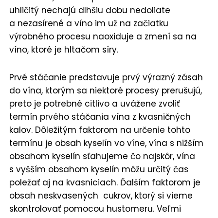
uhličitý nechajú dlhšiu dobu nedoliate
a nezasírené a víno im už na začiatku
výrobného procesu naoxiduje a zmení sa na
víno, ktoré je hltačom síry.
Prvé stáčanie predstavuje prvý výrazný zásah
do vína, ktorým sa niektoré procesy prerušujú,
preto je potrebné citlivo a uvážene zvoliť
termín prvého stáčania vína z kvasničných
kalov. Dôležitým faktorom na určenie tohto
termínu je obsah kyselín vo víne, vína s nižším
obsahom kyselín sťahujeme čo najskôr, vína
s vyšším obsahom kyselín môžu určitý čas
poležať aj na kvasniciach. Ďalším faktorom je
obsah neskvasených cukrov, ktorý si vieme
skontrolovať pomocou hustomeru. Veľmi