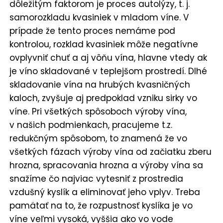
dôležitým faktorom je proces autolýzy, t. j.
samorozkladu kvasiniek v mladom víne. V
prípade že tento proces nemáme pod
kontrolou, rozklad kvasiniek môže negatívne
ovplyvniť chuť a aj vôňu vína, hlavne vtedy ak
je víno skladované v teplejšom prostredí. Dlhé
skladovanie vína na hrubých kvasničných
kaloch, zvyšuje aj predpoklad vzniku sirky vo
víne. Pri všetkých spôsoboch výroby vína,
v našich podmienkach, pracujeme t.z.
redukčným spôsobom, to znamená že vo
všetkých fázach výroby vína od začiatku zberu
hrozna, spracovania hrozna a výroby vína sa
snažíme čo najviac vytesniť z prostredia
vzdušný kyslík a eliminovať jeho vplyv. Treba
pamätať na to, že rozpustnosť kyslíka je vo
víne veľmi vysoká, vyššia ako vo vode