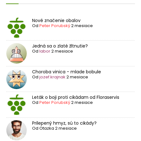
Nové značenie obalov
Od
Peter Porubský
2 mesiace
Jedná sa o zlaté žltnutie?
Od
labor
2 mesiace
Choroba vinica - mlade bobule
Od
jozef.krajnak
2 mesiace
Leták o boji proti cikádam od Floraservis
Od
Peter Porubský
2 mesiace
Prilepený hmyz, sú to cikády?
Od
Otazka
2 mesiace