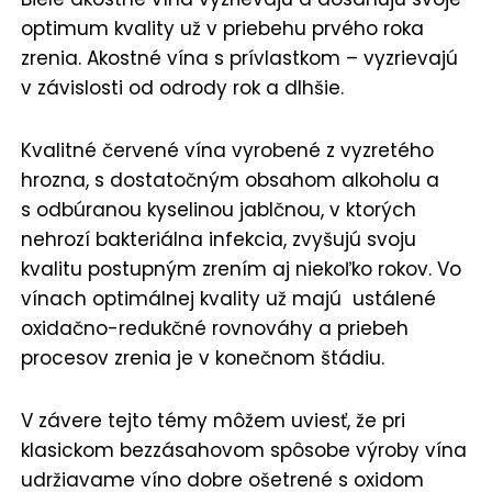
optimum kvality už v priebehu prvého roka
zrenia. Akostné vína s prívlastkom – vyzrievajú
v závislosti od odrody rok a dlhšie.
Kvalitné červené vína vyrobené z vyzretého
hrozna, s dostatočným obsahom alkoholu a
s odbúranou kyselinou jablčnou, v ktorých
nehrozí bakteriálna infekcia, zvyšujú svoju
kvalitu postupným zrením aj niekoľko rokov. Vo
vínach optimálnej kvality už majú ustálené
oxidačno-redukčné rovnováhy a priebeh
procesov zrenia je v konečnom štádiu.
V závere tejto témy môžem uviesť, že pri
klasickom bezzásahovom spôsobe výroby vína
udržiavame víno dobre ošetrené s oxidom