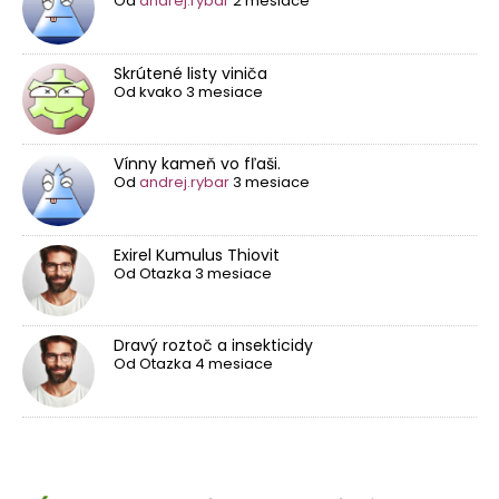
Od
andrej.rybar
2 mesiace
Skrútené listy viniča
Od
kvako
3 mesiace
Vínny kameň vo fľaši.
Od
andrej.rybar
3 mesiace
Exirel Kumulus Thiovit
Od
Otazka
3 mesiace
Dravý roztoč a insekticidy
Od
Otazka
4 mesiace