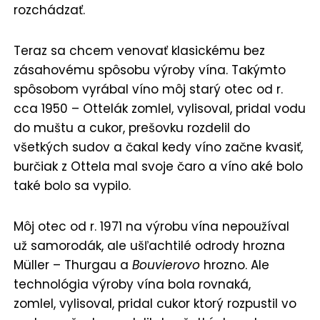
rozchádzať.
Teraz sa chcem venovať klasickému bez
zásahovému spôsobu výroby vína. Takýmto
spôsobom vyrábal víno môj starý otec od r.
cca 1950 – Ottelák zomlel, vylisoval, pridal vodu
do muštu a cukor, prešovku rozdelil do
všetkých sudov a čakal kedy víno začne kvasiť,
burčiak z Ottela mal svoje čaro a víno aké bolo
také bolo sa vypilo.
Môj otec od r. 1971 na výrobu vína nepoužíval
už samorodák, ale ušľachtilé odrody hrozna
Müller – Thurgau a
Bouvierovo
hrozno. Ale
technológia výroby vína bola rovnaká,
zomlel, vylisoval, pridal cukor ktorý rozpustil vo