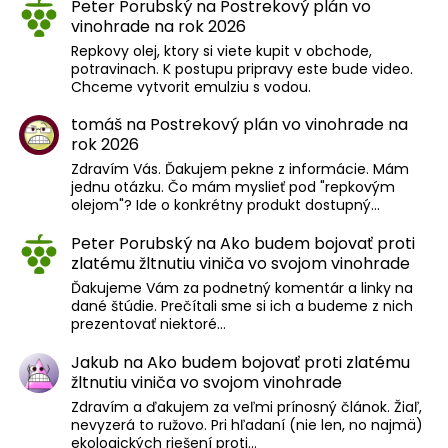
Peter Porubský
na
Postrekový plán vo
vinohrade na rok 2026
Repkovy olej, ktory si viete kupit v obchode,
potravinach. K postupu pripravy este bude video.
Chceme vytvorit emulziu s vodou.
tomáš
na
Postrekový plán vo vinohrade na
rok 2026
Zdravím Vás. Ďakujem pekne z informácie. Mám
jednu otázku. Čo mám myslieť pod "repkovým
olejom"? Ide o konkrétny produkt dostupný…
Peter Porubský
na
Ako budem bojovať proti
zlatému žltnutiu viniča vo svojom vinohrade
Ďakujeme Vám za podnetný komentár a linky na
dané štúdie. Prečítali sme si ich a budeme z nich
prezentovať niektoré…
Jakub
na
Ako budem bojovať proti zlatému
žltnutiu viniča vo svojom vinohrade
Zdravím a ďakujem za veľmi prínosný článok. Žiaľ,
nevyzerá to ružovo. Pri hľadaní (nie len, no najmä)
ekologických riešení proti…