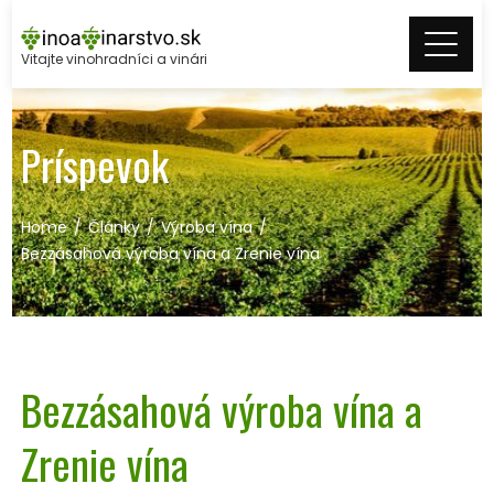
Skip
to
Vitajte vinohradníci a vinári
content
Príspevok
Home
Články
Výroba vína
Bezzásahová výroba vína a Zrenie vína
Bezzásahová výroba vína a
Zrenie vína