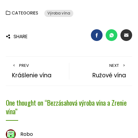
CATEGORIES
Výroba vína
FACEBOOK
WHATSAP
EMA
SHARE
PREV
NEXT
Krášlenie vína
Ružové vína
One thought on “
Bezzásahová výroba vína a Zrenie
vína
”
Robo