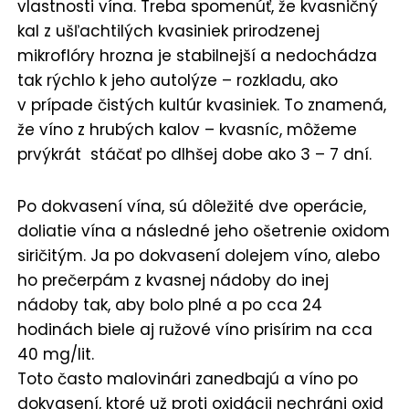
vlastnosti vína. Treba spomenúť, že kvasničný
kal z ušľachtilých kvasiniek prirodzenej
mikroflóry hrozna je stabilnejší a nedochádza
tak rýchlo k jeho autolýze – rozkladu, ako
v prípade čistých kultúr kvasiniek. To znamená,
že víno z hrubých kalov – kvasníc, môžeme
prvýkrát stáčať po dlhšej dobe ako 3 – 7 dní.
Po dokvasení vína, sú dôležité dve operácie,
doliatie vína a následné jeho ošetrenie oxidom
siričitým. Ja po dokvasení dolejem víno, alebo
ho prečerpám z kvasnej nádoby do inej
nádoby tak, aby bolo plné a po cca 24
hodinách biele aj ružové víno prisírim na cca
40 mg/lit.
Toto často malovinári zanedbajú a víno po
dokvasení, ktoré už proti oxidácii nechráni oxid