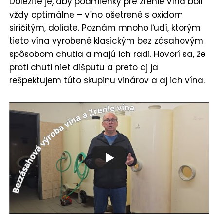
Dôležité je, aby podmienky pre zrenie vína boli
vždy optimálne – víno ošetrené s oxidom
siričitým, doliate. Poznám mnoho ľudí, ktorým
tieto vína vyrobené klasickým bez zásahovým
spôsobom chutia a majú ich radi. Hovorí sa, že
proti chuti niet dišputu a preto aj ja
rešpektujem túto skupinu vinárov a aj ich vína.