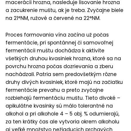
macerácii hrozna, nasleduje lisovanie hrozna
a zacukrenie muštu, ak je treba. Zvyčajne biele
na 21°NM, ružové a červené na 22°NM.
Proces formovania vína začína už počas
fermentácie, pri spontánnej či samovoľnej
fermentácii muštu dochádza k aktivite
všetkých druhou kvasiniek hrozna, ktoré sa na
povrchu hrozna počas dozrievania a zberu
nachádzali. Patria sem predovšetkým rôzne
druhy divých kvasiniek, ktoré majú na začiatku
fermentácie prevahu a preto zvyčajne
rozbiehajú fermentáciu muštu. Tieto divoké –
apikulátne kvasinky sú málo tolerantné na
alkohol a pri alkohole 4 – 5 obj. % odumierajú,
za ten krátky čas ale vytvoria okrem alkoholu
aj veľké množstvo nežiaducich prchavých