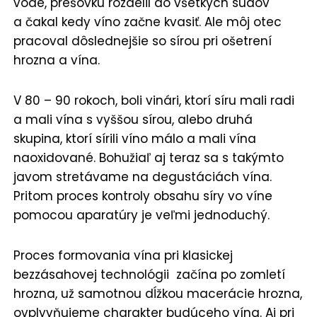
vode, prešovku rozdelil do všetkých sudov
a čakal kedy víno začne kvasiť. Ale môj otec
pracoval dôslednejšie so sírou pri ošetrení
hrozna a vína.
V 80 – 90 rokoch, boli vinári, ktorí síru mali radi
a mali vína s vyššou sírou, alebo druhá
skupina, ktorí sírili víno málo a mali vína
naoxidované. Bohužiaľ aj teraz sa s takýmto
javom stretávame na degustáciách vína.
Pritom proces kontroly obsahu síry vo víne
pomocou aparatúry je veľmi jednoduchý.
Proces formovania vína pri klasickej
bezzásahovej technológii začína po zomletí
hrozna, už samotnou dĺžkou macerácie hrozna,
ovplyvňujeme charakter budúceho vína. Aj pri