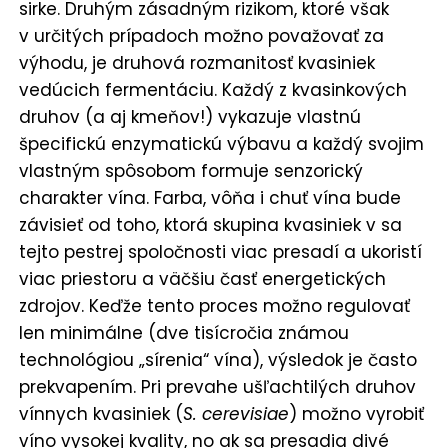
sirke. Druhým zásadným rizikom, ktoré však
v určitých prípadoch možno považovať za
výhodu, je druhová rozmanitosť kvasiniek
vedúcich fermentáciu. Každý z kvasinkových
druhov (a aj kmeňov!) vykazuje vlastnú
špecifickú enzymatickú výbavu a každý svojim
vlastným spôsobom formuje senzorický
charakter vína. Farba, vôňa i chuť vína bude
závisieť od toho, ktorá skupina kvasiniek v sa
tejto pestrej spoločnosti viac presadí a ukoristí
viac priestoru a väčšiu časť energetických
zdrojov. Keďže tento proces možno regulovať
len minimálne (dve tisícročia známou
technológiou „sírenia“ vína), výsledok je často
prekvapením. Pri prevahe ušľachtilých druhov
vínnych kvasiniek (
S. cerevisiae
) možno vyrobiť
víno vysokej kvality, no ak sa presadia divé