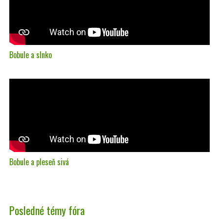
Bobule a slnko
Bobule a pleseň sivá
Posledné témy fóra