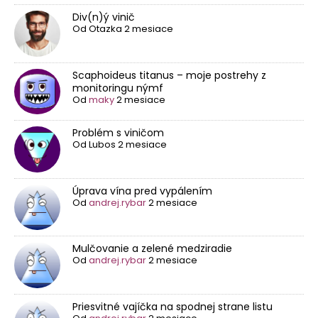
Div(n)ý vinič
Od
Otazka
2 mesiace
Scaphoideus titanus – moje postrehy z
monitoringu nýmf
Od
maky
2 mesiace
Problém s viničom
Od
Lubos
2 mesiace
Úprava vína pred vypálením
Od
andrej.rybar
2 mesiace
Mulčovanie a zelené medziradie
Od
andrej.rybar
2 mesiace
Priesvitné vajíčka na spodnej strane listu