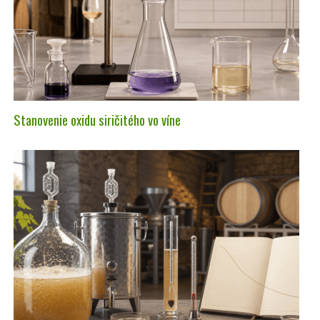
Stanovenie oxidu siričitého vo víne