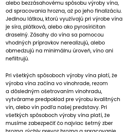
alebo bezzásahovému spôsobu výroby vína,
od spracovania hrozna, až po jeho finalizáciu.
Jedinou látkou, ktorú využívajú pri výrobe vína
je síra, plátková, alebo ako pyrosíričitan
draselný. Zásahy do vína sa pomocou
vhodných prípravkov nerealizujú, alebo
obmedzujú na minimálnu úroveň, víno ani
nefiltrujú.
Pri všetkých spôsoboch výroby vína platí, že
výroba vína začína vo vinohrade, rezom
a dôsledným ošetrovaním vinohradu,
vytvárame predpoklad pre výrobu kvalitných
vín, alebo vín podľa našej predstavy. Pri
všetkých spôsoboch výroby vína platí, že
musíme zabezpečiť čo najviac šetrný zber
hrozna, rýchly prevoz hrozna a spracovanie