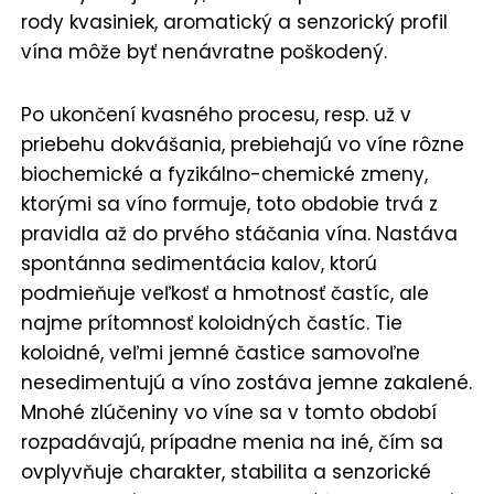
rody kvasiniek, aromatický a senzorický profil
vína môže byť nenávratne poškodený.
Po ukončení kvasného procesu, resp. už v
priebehu dokvášania, prebiehajú vo víne rôzne
biochemické a fyzikálno-chemické zmeny,
ktorými sa víno formuje, toto obdobie trvá z
pravidla až do prvého stáčania vína. Nastáva
spontánna sedimentácia kalov, ktorú
podmieňuje veľkosť a hmotnosť častíc, ale
najme prítomnosť koloidných častíc. Tie
koloidné, veľmi jemné častice samovoľne
nesedimentujú a víno zostáva jemne zakalené.
Mnohé zlúčeniny vo víne sa v tomto období
rozpadávajú, prípadne menia na iné, čím sa
ovplyvňuje charakter, stabilita a senzorické