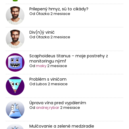
Prilepený hmyz, sú to cikády?
Od
Otazka
2 mesiace
Div(n)ý vinič
Od
Otazka
2 mesiace
Scaphoideus titanus – moje postrehy z
monitoringu nýmf
Od
maky
2 mesiace
Problém s viničom
Od
Lubos
2 mesiace
Úprava vína pred vypálením
Od
andrej.rybar
2 mesiace
Mulčovanie a zelené medziradie