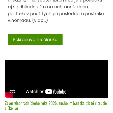
aj s prihliadnutím na ochrannú dobu
postrekov použitých pri poslednom postreku
vinohradu. (viac…)
Pokračovanie článku
Záver vinohradníckeho roka 2026, sucho, múčnatka, zlaté žltnutie
a Ekolive