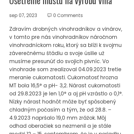
Ošetrenie muštu na výrobu vína
sep 07, 2023
0 Comments
Zdravím drobných vinohradníkov a vinárov,
v tomto pre nás vinohradníkov náročnom
vinohradníckom roku, ktorý sa blíži k svojmu
záverečnému štádiu a svoje úsilie už
musíme presunúť do svojich pivníc. Vo
vinohrade som zrealizoval 04.09.2023 tretie
meranie cukornatosti. Cukornatosť hrozna
MT bola 16,5° a pH- 3,2. Nárast cukornatosti
od 29.8.2023 je len 1,0° a aj pH vzrástlo o 0,1°.
Nízky nárast hodnôt môže byť spôsobený
chladným počasím a tým, že od 28.8. –
4.9.2023 napršalo 19,0 mm zrážok. Môj
odhad oberačiek sa nezmenil a je stále
medzi 12 – 15. septembrom, čo je v poriadku