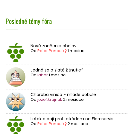
Posledné témy fóra
Nové značenie obalov
Od
Peter Porubský
1 mesiac
Jedná sa o zlaté žltnutie?
Od
labor
1 mesiac
Choroba vinica - mlade bobule
Od
jozef.krajnak
2 mesiace
Leták o boji proti cikádam od Floraservis
Od
Peter Porubský
2 mesiace