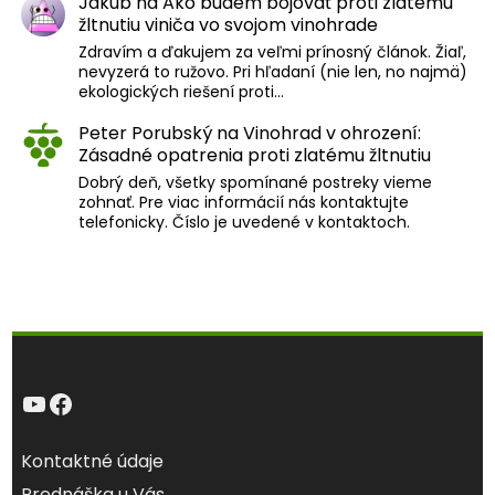
Jakub
na
Ako budem bojovať proti zlatému
žltnutiu viniča vo svojom vinohrade
Zdravím a ďakujem za veľmi prínosný článok. Žiaľ,
nevyzerá to ružovo. Pri hľadaní (nie len, no najmä)
ekologických riešení proti…
Peter Porubský
na
Vinohrad v ohrození:
Zásadné opatrenia proti zlatému žltnutiu
Dobrý deň, všetky spomínané postreky vieme
zohnať. Pre viac informácií nás kontaktujte
telefonicky. Číslo je uvedené v kontaktoch.
YouTube
Facebook
Kontaktné údaje
Prednáška u Vás