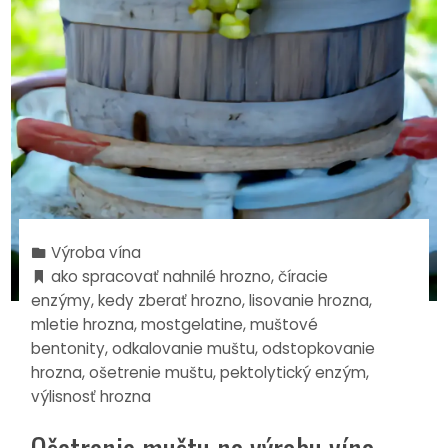
Výroba vína
ako spracovať nahnilé hrozno
,
číracie
enzýmy
,
kedy zberať hrozno
,
lisovanie hrozna
,
mletie hrozna
,
mostgelatine
,
muštové
bentonity
,
odkalovanie muštu
,
odstopkovanie
hrozna
,
ošetrenie muštu
,
pektolytický enzým
,
výlisnosť hrozna