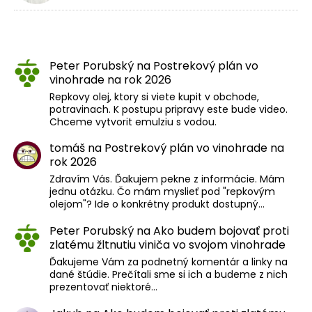
Peter Porubský
na
Postrekový plán vo
vinohrade na rok 2026
Repkovy olej, ktory si viete kupit v obchode,
potravinach. K postupu pripravy este bude video.
Chceme vytvorit emulziu s vodou.
tomáš
na
Postrekový plán vo vinohrade na
rok 2026
Zdravím Vás. Ďakujem pekne z informácie. Mám
jednu otázku. Čo mám myslieť pod "repkovým
olejom"? Ide o konkrétny produkt dostupný…
Peter Porubský
na
Ako budem bojovať proti
zlatému žltnutiu viniča vo svojom vinohrade
Ďakujeme Vám za podnetný komentár a linky na
dané štúdie. Prečítali sme si ich a budeme z nich
prezentovať niektoré…