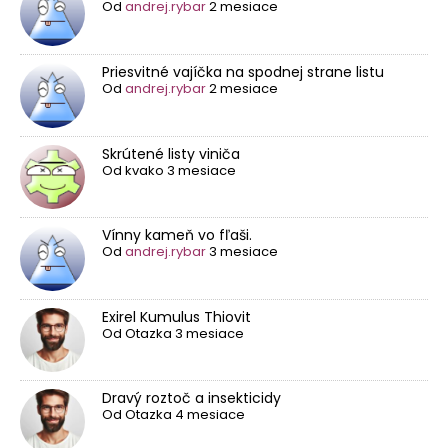
Od
andrej.rybar
2 mesiace
Priesvitné vajíčka na spodnej strane listu
Od
andrej.rybar
2 mesiace
Skrútené listy viniča
Od
kvako
3 mesiace
Vínny kameň vo fľaši.
Od
andrej.rybar
3 mesiace
Exirel Kumulus Thiovit
Od
Otazka
3 mesiace
Dravý roztoč a insekticidy
Od
Otazka
4 mesiace