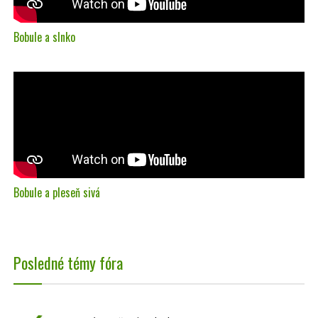
Bobule a slnko
Bobule a pleseň sivá
Posledné témy fóra