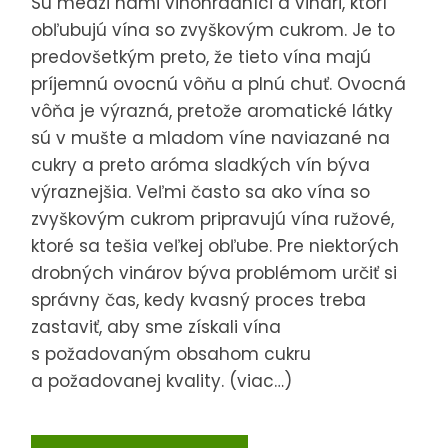
Sú medzi nami vinohradníci a vinári, ktorí
obľubujú vína so zvyškovým cukrom. Je to
predovšetkým preto, že tieto vína majú
príjemnú ovocnú vôňu a plnú chuť. Ovocná
vôňa je výrazná, pretože aromatické látky
sú v mušte a mladom víne naviazané na
cukry a preto aróma sladkých vín býva
výraznejšia. Veľmi často sa ako vína so
zvyškovým cukrom pripravujú vína ružové,
ktoré sa tešia veľkej obľube. Pre niektorých
drobných vinárov býva problémom určiť si
správny čas, kedy kvasný proces treba
zastaviť, aby sme získali vína
s požadovaným obsahom cukru
a požadovanej kvality. (viac…)