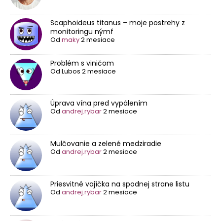
Scaphoideus titanus – moje postrehy z
monitoringu nýmf
Od
maky
2 mesiace
Problém s viničom
Od
Lubos
2 mesiace
Úprava vína pred vypálením
Od
andrej.rybar
2 mesiace
Mulčovanie a zelené medziradie
Od
andrej.rybar
2 mesiace
Priesvitné vajíčka na spodnej strane listu
Od
andrej.rybar
2 mesiace