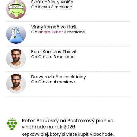
Skrútené listy viniča
Od
kvako
3 mesiace
Vínny kameň vo fľaši.
Od
andrej.rybar
3 mesiace
Exirel Kumulus Thiovit
Od
Otazka
3 mesiace
Dravý roztoč a insekticidy
Od
Otazka
4 mesiace
Peter Porubský
na
Postrekový plán vo
vinohrade na rok 2026
Repkovy olej, ktory si viete kupit v obchode,