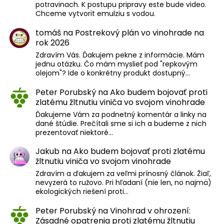
potravinach. K postupu pripravy este bude video.
Chceme vytvorit emulziu s vodou.
tomáš
na
Postrekový plán vo vinohrade na
rok 2026
Zdravím Vás. Ďakujem pekne z informácie. Mám
jednu otázku. Čo mám myslieť pod "repkovým
olejom"? Ide o konkrétny produkt dostupný…
Peter Porubský
na
Ako budem bojovať proti
zlatému žltnutiu viniča vo svojom vinohrade
Ďakujeme Vám za podnetný komentár a linky na
dané štúdie. Prečítali sme si ich a budeme z nich
prezentovať niektoré…
Jakub
na
Ako budem bojovať proti zlatému
žltnutiu viniča vo svojom vinohrade
Zdravím a ďakujem za veľmi prínosný článok. Žiaľ,
nevyzerá to ružovo. Pri hľadaní (nie len, no najmä)
ekologických riešení proti…
Peter Porubský
na
Vinohrad v ohrození:
Zásadné opatrenia proti zlatému žltnutiu