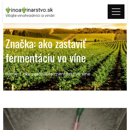
Skip
to
Vitajte vinohradníci a vinári
content
Značka:
ako zastaviť
fermentáciu vo víne
Home
ako zastaviť fermentáciu vo víne