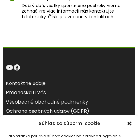
Dobrý deň, všetky spomínané postreky vieme
zohnať. Pre viac informácií nás kontaktujte
telefonicky. Číslo je uvedené v kontaktoch.
YouTube
Facebook
Kontaktné údaje
Prednáška u Vás
Všeobecné obchodné podmienky
Ochrana osobných údajov (GDPR)
Súhlas so súbormi cookie
august 2026
Po
Ut
St
Št
Pi
So
Ne
Táto stránka používa súbory cookies na správne fungovanie,