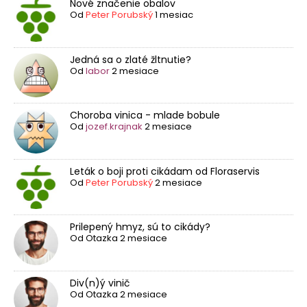
Nové značenie obalov
Od
Peter Porubský
1 mesiac
Jedná sa o zlaté žltnutie?
Od
labor
2 mesiace
Choroba vinica - mlade bobule
Od
jozef.krajnak
2 mesiace
Leták o boji proti cikádam od Floraservis
Od
Peter Porubský
2 mesiace
Prilepený hmyz, sú to cikády?
Od
Otazka
2 mesiace
Div(n)ý vinič
Od
Otazka
2 mesiace