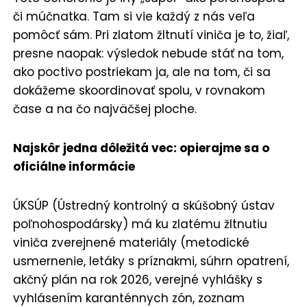
či múčnatka. Tam si vie každý z nás veľa
pomôcť sám. Pri zlatom žltnutí viniča je to, žiaľ,
presne naopak: výsledok nebude stáť na tom,
ako poctivo postriekam ja, ale na tom, či sa
dokážeme skoordinovať spolu, v rovnakom
čase a na čo najväčšej ploche.
Najskôr jedna dôležitá vec: opierajme sa o
oficiálne informácie
ÚKSÚP (Ústredný kontrolný a skúšobný ústav
poľnohospodársky) má ku zlatému žltnutiu
viniča zverejnené materiály (metodické
usmernenie, letáky s príznakmi, súhrn opatrení,
akčný plán na rok 2026, verejné vyhlášky s
vyhlásením karanténnych zón, zoznam