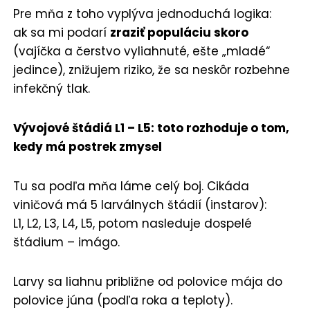
Pre mňa z toho vyplýva jednoduchá logika:
ak sa mi podarí
zraziť populáciu skoro
(vajíčka a čerstvo vyliahnuté, ešte „mladé“
jedince), znižujem riziko, že sa neskôr rozbehne
infekčný tlak.
Vývojové štádiá L1 – L5: toto rozhoduje o tom,
kedy má postrek zmysel
Tu sa podľa mňa láme celý boj. Cikáda
viničová má 5 larválnych štádií (instarov):
L1, L2, L3, L4, L5, potom nasleduje dospelé
štádium – imágo.
Larvy sa liahnu približne od polovice mája do
polovice júna (podľa roka a teploty).