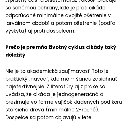
„správny čas“ a „všetci naraz“. ÚKSÚP pracuje
so schémou ochrany, kde je proti cikáde
odporúčané minimálne dvojité ošetrenie v
larválnom období a potom ošetrenie (podľa
výskytu) aj proti dospelcom.
Prečo je pre mňa životný cyklus cikády taký
dôležitý
Nie je to akademická zaujímavosť. Toto je
praktický „návod“, kde mám šancu zasiahnuť
najefektívnejšie. Z literatúry aj z praxe sa
uvádza, že cikáda je jednogeneračná a
prezimuje vo forme vajíčok kladených pod kôru
staršieho dreva (minimálne 2-ročné).
Dospelce sa potom objavujú v lete.