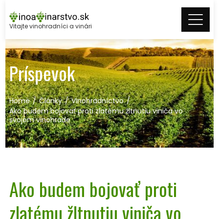
Skip
to
Vitajte vinohradníci a vinári
content
Príspevok
Home
Články
Vinohradníctvo
Ako budem bojovať proti zlatému žltnutiu viniča vo
svojom vinohrade
Ako budem bojovať proti
zlatému žltnutiu viniča vo