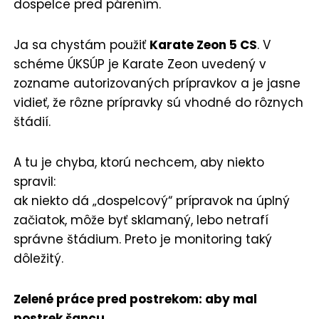
dospelce pred párením.
Ja sa chystám použiť
Karate Zeon 5 CS
. V
schéme ÚKSÚP je Karate Zeon uvedený v
zozname autorizovaných prípravkov a je jasne
vidieť, že rôzne prípravky sú vhodné do rôznych
štádií.
A tu je chyba, ktorú nechcem, aby niekto
spravil:
ak niekto dá „dospelcový“ prípravok na úplný
začiatok, môže byť sklamaný, lebo netrafí
správne štádium. Preto je monitoring taký
dôležitý.
Zelené práce pred postrekom: aby mal
postrek šancu