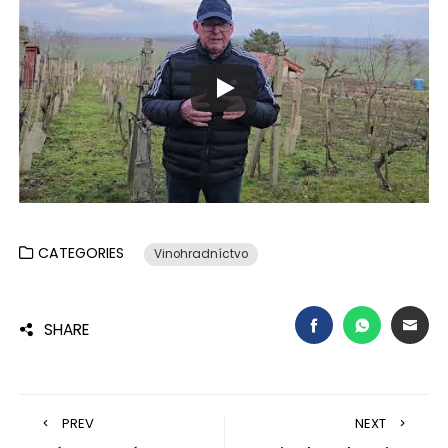
CATEGORIES
Vinohradníctvo
FACEBOOK
WHATSAP
EMA
SHARE
PREV
NEXT