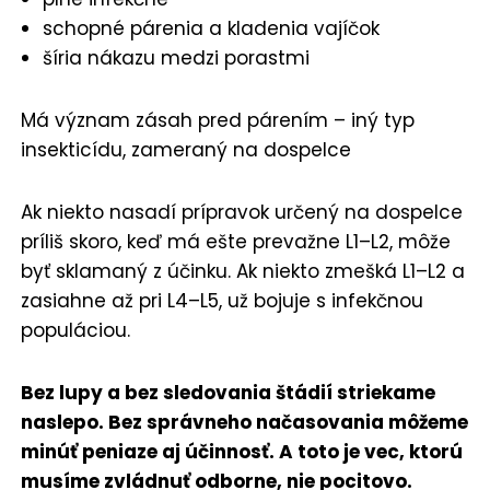
schopné párenia a kladenia vajíčok
šíria nákazu medzi porastmi
Má význam zásah pred párením – iný typ
insekticídu, zameraný na dospelce
Ak niekto nasadí prípravok určený na dospelce
príliš skoro, keď má ešte prevažne L1–L2, môže
byť sklamaný z účinku. Ak niekto zmešká L1–L2 a
zasiahne až pri L4–L5, už bojuje s infekčnou
populáciou.
Bez lupy a bez sledovania štádií striekame
naslepo. Bez správneho načasovania môžeme
minúť peniaze aj účinnosť. A toto je vec, ktorú
musíme zvládnuť odborne, nie pocitovo.