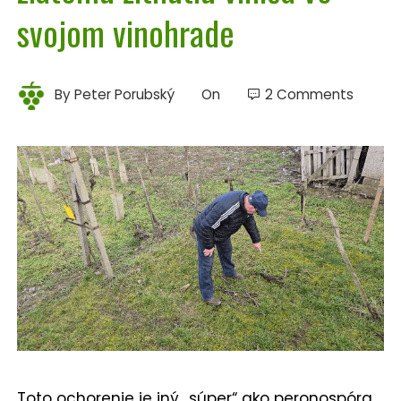
svojom vinohrade
By
Peter Porubský
On
2 Comments
Toto ochorenie je iný „súper“ ako peronospóra