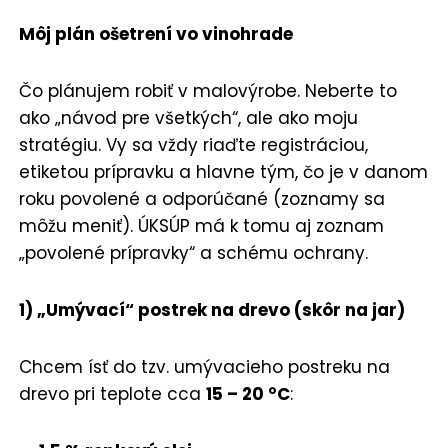
Môj plán ošetrení vo vinohrade
Čo plánujem robiť v malovýrobe. Neberte to
ako „návod pre všetkých“, ale ako moju
stratégiu. Vy sa vždy riaďte registráciou,
etiketou prípravku a hlavne tým, čo je v danom
roku povolené a odporúčané (zoznamy sa
môžu meniť). ÚKSÚP má k tomu aj zoznam
„povolené prípravky“ a schému ochrany.
1) „Umývací“ postrek na drevo (skôr na jar)
Chcem ísť do tzv. umývacieho postreku na
drevo pri teplote cca
15 – 20 °C
: