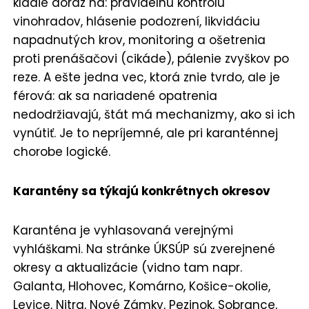
kladie dôraz na: pravidelnú kontrolu
vinohradov, hlásenie podozrení, likvidáciu
napadnutých krov, monitoring a ošetrenia
proti prenášačovi (cikáde), pálenie zvyškov po
reze. A ešte jedna vec, ktorá znie tvrdo, ale je
férová: ak sa nariadené opatrenia
nedodržiavajú, štát má mechanizmy, ako si ich
vynútiť. Je to nepríjemné, ale pri karanténnej
chorobe logické.
Karantény sa týkajú konkrétnych okresov
Karanténa je vyhlasovaná verejnými
vyhláškami. Na stránke ÚKSÚP sú zverejnené
okresy a aktualizácie (vidno tam napr.
Galanta, Hlohovec, Komárno, Košice-okolie,
Levice, Nitra, Nové Zámky, Pezinok, Sobrance,