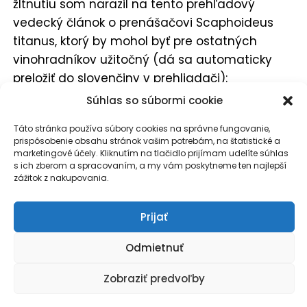
žltnutiu som narazil na tento prehľadový
vedecký článok o prenášačovi Scaphoideus
titanus, ktorý by mohol byť pre ostatných
vinohradníkov užitočný (dá sa automaticky
preložiť do slovenčiny v prehliadači):
https://www.researchgate.net/publication/260
Súhlas so súbormi cookie
450322_Biology_and_ecology_of_the_Flave
Táto stránka používa súbory cookies na správne fungovanie,
scence_doree_vector_Scaphoideus_titanus
prispôsobenie obsahu stránok vašim potrebám, na štatistické a
_A_review
marketingové účely. Kliknutím na tlačidlo prijímam udelíte súhlas
s ich zberom a spracovaním, a my vám poskytneme ten najlepší
Z článku ma zaujala najmä možnosť tzv.
zážitok z nakupovania.
„push–pull“ stratégie. Ide o kombináciu
odpudzovania škodcu z vinice a jeho prilákania
Prijať
na iné, atraktívnejšie rastliny, kde sa potom
likviduje lokálne. Autori navrhujú vysadiť na
Odmietnuť
okraji vinice americké druhy viniča, ktoré su
Zobraziť predvoľby
vraj pre prenášača atraktívnejšie, takže by
mohli slúžiť ako „lapače“. Ako ochranu vinice