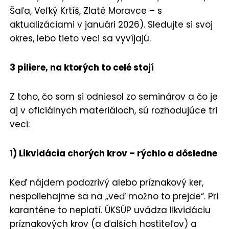
Šaľa, Veľký Krtíš, Zlaté Moravce – s
aktualizáciami v januári 2026). Sledujte si svoj
okres, lebo tieto veci sa vyvíjajú.
3 piliere, na ktorých to celé stojí
Z toho, čo som si odniesol zo seminárov a čo je
aj v oficiálnych materiáloch, sú rozhodujúce tri
veci:
1) Likvidácia chorých krov – rýchlo a dôsledne
Keď nájdem podozrivý alebo príznakový ker,
nespoliehajme sa na „veď možno to prejde“. Pri
karanténe to neplatí. ÚKSÚP uvádza likvidáciu
príznakových krov (a ďalších hostiteľov) a