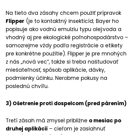
Na tieto dva zásahy chcem použiť prípravok
Flipper
(je to kontaktný insekticíd; Bayer ho
popisuje ako vodnú emulziu typu olej:voda a
vhodný aj pre ekologické poľnohospodárstvo –
samozrejme vždy podľa registrácie a etikety
pre konkrétne použitie). Flipper je pre mnohých
z nás „nová vec“, takže si treba naštudovať
miešateľnosť, spôsob aplikácie, dávky,
podmienky účinku. Nerobme pokusy na
poslednú chvíľu.
3) Ošetrenie proti dospelcom (pred párením)
Tretí zásah má zmysel približne
o mesiac po
druhej aplikácii
– cieľom je zasiahnuť