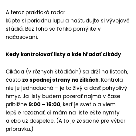
A teraz praktická rada:
kúpte si poriadnu lupu a naštudujte si vývojové
štádiá. Bez toho sa ľahko pomýlite v
načasovaní.
Kedy kontrolovať listy a kde hľadať cikády
Cikáda (v rôznych štádiách) sa drží na listoch,
často
zo spodnej strany na žilkách
. Kontrola
nie je jednoduchá – je to živý a dosť pohyblivý
hmyz. Ja listy budem pozerať najmä v čase
približne
9:00 – 16:00
, keď je svetlo a viem
lepšie rozoznať, či mám na liste ešte nymfy
alebo už dospelce. (A to je zásadné pre výber
prípravku.)