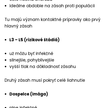
ideálne obdobie na zásah proti populácii
Tu majú význam kontaktné prípravky ako prvý
hlavný zásah
L3 – L5 (rizikové štádiá)
už môžu byť infekčné
silnejšie, pohyblivejšie
vyšší tlak na dôkladnosť zásahu
Druhý zásah musí pokryť celé liahnutie
Dospelce (imága)
plne infekčné