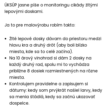
ÚKSÚP jasne píše o monitoringu cikády žltými
lepovými doskami.
Ja to pre malovýrobu robím takto:
Žlté lepové dosky dávam do priestoru medzi
hlavu kra a druhý drôt (aby boli blízko
miesta, kde sa to celé začína).
Na 10 árový vinohrad si dám 2 dosky na
každý druhý rad, spolu mi to vychádza
približne 8 dosiek rozmiestnených na rôzne
miesta.
Kontrolujem pravidelne a zapisujem si
dátumy: kedy som prvýkrát našiel larvy, kedy
sa menia štádiá, kedy sa začnú ukazovať
dospelce.