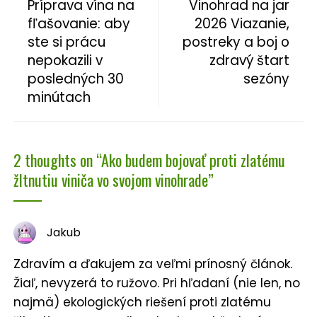
Príprava vína na
Vinohrad na jar
fľašovanie: aby
2026 Viazanie,
ste si prácu
postreky a boj o
nepokazili v
zdravý štart
posledných 30
sezóny
minútach
2 thoughts on “
Ako budem bojovať proti zlatému
žltnutiu viniča vo svojom vinohrade
”
Jakub
Zdravím a ďakujem za veľmi prínosný článok.
Žiaľ, nevyzerá to ružovo. Pri hľadaní (nie len, no
najmä) ekologických riešení proti zlatému