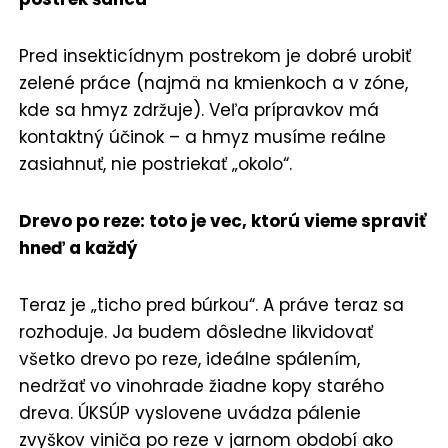
Pred insekticídnym postrekom je dobré urobiť
zelené práce (najmä na kmienkoch a v zóne,
kde sa hmyz zdržuje). Veľa prípravkov má
kontaktný účinok – a hmyz musíme reálne
zasiahnuť, nie postriekať „okolo“.
Drevo po reze: toto je vec, ktorú vieme spraviť
hneď a každý
Teraz je „ticho pred búrkou“. A práve teraz sa
rozhoduje. Ja budem dôsledne likvidovať
všetko drevo po reze, ideálne spálením,
nedržať vo vinohrade žiadne kopy starého
dreva. ÚKSÚP vyslovene uvádza pálenie
zvyškov viniča po reze v jarnom období ako