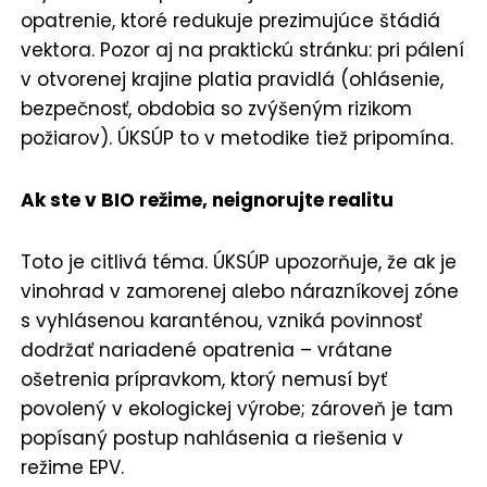
opatrenie, ktoré redukuje prezimujúce štádiá
vektora. Pozor aj na praktickú stránku: pri pálení
v otvorenej krajine platia pravidlá (ohlásenie,
bezpečnosť, obdobia so zvýšeným rizikom
požiarov). ÚKSÚP to v metodike tiež pripomína.
Ak ste v BIO režime, neignorujte realitu
Toto je citlivá téma. ÚKSÚP upozorňuje, že ak je
vinohrad v zamorenej alebo nárazníkovej zóne
s vyhlásenou karanténou, vzniká povinnosť
dodržať nariadené opatrenia – vrátane
ošetrenia prípravkom, ktorý nemusí byť
povolený v ekologickej výrobe; zároveň je tam
popísaný postup nahlásenia a riešenia v
režime EPV.