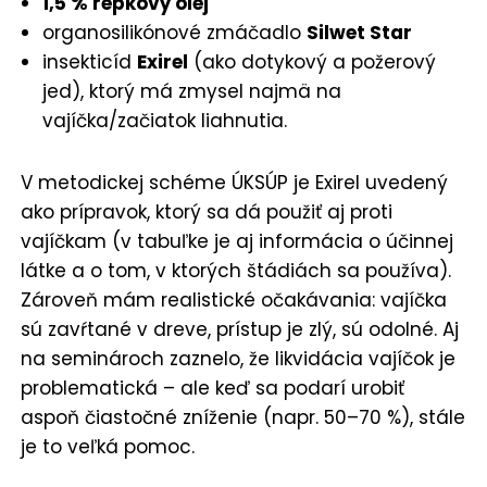
1,5 % repkový olej
organosilikónové zmáčadlo
Silwet Star
insekticíd
Exirel
(ako dotykový a požerový
jed), ktorý má zmysel najmä na
vajíčka/začiatok liahnutia.
V metodickej schéme ÚKSÚP je Exirel uvedený
ako prípravok, ktorý sa dá použiť aj proti
vajíčkam (v tabuľke je aj informácia o účinnej
látke a o tom, v ktorých štádiách sa používa).
Zároveň mám realistické očakávania: vajíčka
sú zavŕtané v dreve, prístup je zlý, sú odolné. Aj
na seminároch zaznelo, že likvidácia vajíčok je
problematická – ale keď sa podarí urobiť
aspoň čiastočné zníženie (napr. 50–70 %), stále
je to veľká pomoc.