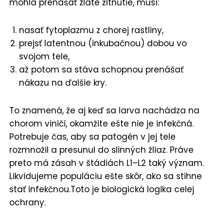
mohla prenášať zlaté žltnutie, musí:
nasať fytoplazmu z chorej rastliny,
prejsť latentnou (inkubačnou) dobou vo
svojom tele,
až potom sa stáva schopnou prenášať
nákazu na ďalšie kry.
To znamená, že aj keď sa larva nachádza na
chorom viniči, okamžite ešte nie je infekčná.
Potrebuje čas, aby sa patogén v jej tele
rozmnožil a presunul do slinných žliaz. Práve
preto má zásah v štádiách L1–L2 taký význam.
Likvidujeme populáciu ešte skôr, ako sa stihne
stať infekčnou.Toto je biologická logika celej
ochrany.