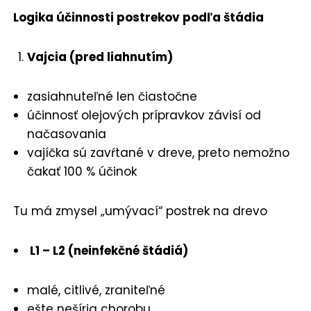
Logika účinnosti postrekov podľa štádia
Vajcia (pred liahnutím)
zasiahnuteľné len čiastočne
účinnosť olejových prípravkov závisí od
načasovania
vajíčka sú zavŕtané v dreve, preto nemožno
čakať 100 % účinok
Tu má zmysel „umývací“ postrek na drevo
L1 – L2 (neinfekčné štádiá)
malé, citlivé, zraniteľné
ešte nešíria chorobu