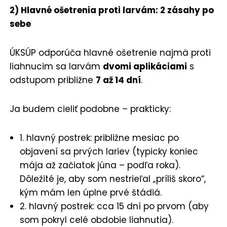
2) Hlavné ošetrenia proti larvám: 2 zásahy po
sebe
ÚKSÚP odporúča hlavné ošetrenie najmä proti
liahnucim sa larvám
dvomi aplikáciami
s
odstupom približne
7 až 14 dní
.
Ja budem cieliť podobne – prakticky:
1. hlavný postrek: približne mesiac po
objavení sa prvých lariev (typicky koniec
mája až začiatok júna – podľa roka).
Dôležité je, aby som nestrieľal „príliš skoro“,
kým mám len úplne prvé štádiá.
2. hlavný postrek: cca 15 dní po prvom (aby
som pokryl celé obdobie liahnutia).