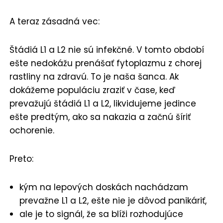
A teraz zásadná vec:
Štádiá L1 a L2 nie sú infekčné. V tomto období
ešte nedokážu prenášať fytoplazmu z chorej
rastliny na zdravú. To je naša šanca. Ak
dokážeme populáciu zraziť v čase, keď
prevažujú štádiá L1 a L2, likvidujeme jedince
ešte predtým, ako sa nakazia a začnú šíriť
ochorenie.
Preto:
kým na lepových doskách nachádzam
prevažne L1 a L2, ešte nie je dôvod panikáriť,
ale je to signál, že sa blíži rozhodujúce