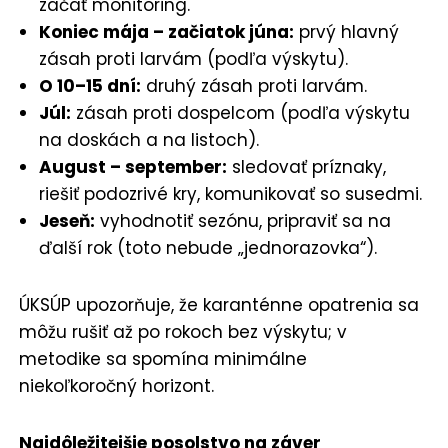
začať monitoring.
Koniec mája – začiatok júna:
prvý hlavný
zásah proti larvám (podľa výskytu).
O 10–15 dní:
druhý zásah proti larvám.
Júl:
zásah proti dospelcom (podľa výskytu
na doskách a na listoch).
August – september:
sledovať príznaky,
riešiť podozrivé kry, komunikovať so susedmi.
Jeseň:
vyhodnotiť sezónu, pripraviť sa na
ďalší rok (toto nebude „jednorazovka“).
ÚKSÚP upozorňuje, že karanténne opatrenia sa
môžu rušiť až po rokoch bez výskytu; v
metodike sa spomína minimálne
niekoľkoročný horizont.
Najdôležitejšie posolstvo na záver