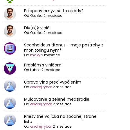
Prilepený hmyz, sú to cikády?
Od
Otazka
2 mesiace
Div(n)ý vinič
Od
Otazka
2 mesiace
Scaphoideus titanus – moje postrehy z
monitoringu nýmf
Od
maky
2 mesiace
Problém s viničom
Od
Lubos
2 mesiace
Úprava vína pred vypálením
Od
andrej.rybar
2 mesiace
Mulčovanie a zelené medziradie
Od
andrej.rybar
2 mesiace
Priesvitné vajíčka na spodnej strane
listu
Od
andrej.rybar
2 mesiace