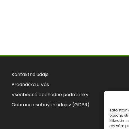
Kontaktné údaje
Prednáška u Vás
Všeobecné obchodné podmienky
Ochrana osobných údajov (GDPR)
Táto strán
obsahu str
Kliknutím 
my vám pos