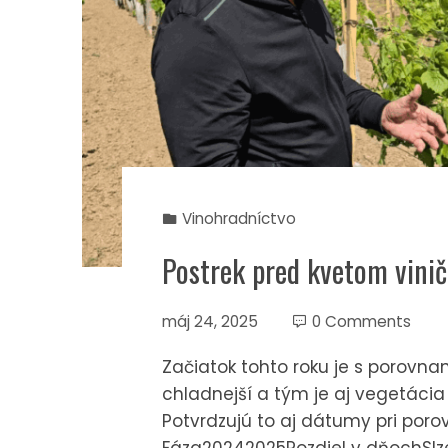
Vinohradníctvo
Postrek pred kvetom vini
máj 24, 2025
0 Comments
Začiatok tohto roku je s porovna
chladnejší a tým je aj vegetáci
Potvrdzujú to aj dátumy pri poro