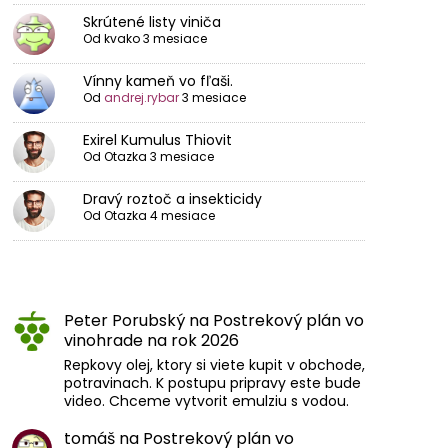
Skrútené listy viniča
Od
kvako
3 mesiace
Vínny kameň vo fľaši.
Od
andrej.rybar
3 mesiace
Exirel Kumulus Thiovit
Od
Otazka
3 mesiace
Dravý roztoč a insekticidy
Od
Otazka
4 mesiace
Peter Porubský
na
Postrekový plán vo
vinohrade na rok 2026
Repkovy olej, ktory si viete kupit v obchode,
potravinach. K postupu pripravy este bude
video. Chceme vytvorit emulziu s vodou.
tomáš
na
Postrekový plán vo