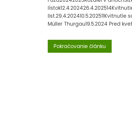
Fáza20242025Rozdiel v dňochSlze
lístok12.4.202426.4.202514Kvitnut
list.29.4.202410.5.202511Kvitnuti
Müller Thurgau19.5.2024 Pred kv
Pokračovanie článku