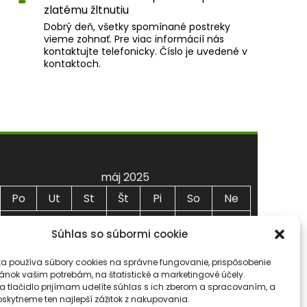
zlatému žltnutiu
Dobrý deň, všetky spomínané postreky
vieme zohnať. Pre viac informácií nás
kontaktujte telefonicky. Číslo je uvedené v
kontaktoch.
máj 2025
Po
Ut
St
Št
Pi
So
Ne
1
2
3
4
Súhlas so súbormi cookie
5
6
7
8
9
10
11
ka používa súbory cookies na správne fungovanie, prispôsobenie
12
13
14
15
16
17
18
ánok vašim potrebám, na štatistické a marketingové účely.
na tlačidlo prijímam udelíte súhlas s ich zberom a spracovaním, a
19
20
21
22
23
24
25
kytneme ten najlepší zážitok z nakupovania.