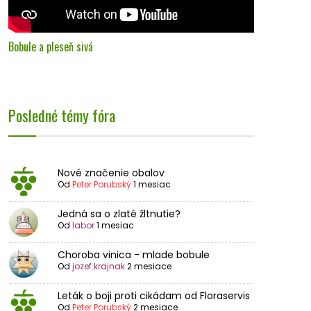
Bobule a pleseň sivá
Posledné témy fóra
Nové značenie obalov
Od
Peter Porubský
1 mesiac
Jedná sa o zlaté žltnutie?
Od
labor
1 mesiac
Choroba vinica - mlade bobule
Od
jozef.krajnak
2 mesiace
Leták o boji proti cikádam od Floraservis
Od
Peter Porubský
2 mesiace