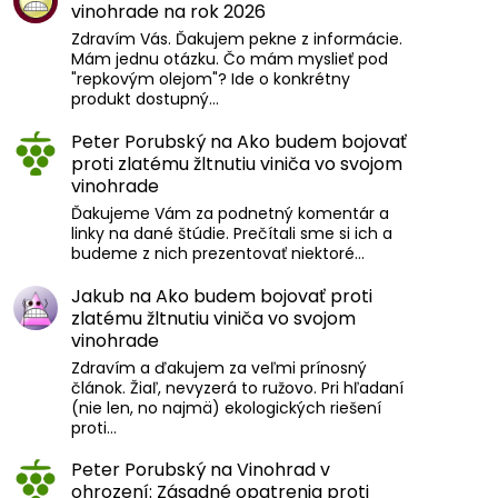
vinohrade na rok 2026
Zdravím Vás. Ďakujem pekne z informácie.
Mám jednu otázku. Čo mám myslieť pod
"repkovým olejom"? Ide o konkrétny
produkt dostupný…
Peter Porubský
na
Ako budem bojovať
proti zlatému žltnutiu viniča vo svojom
vinohrade
Ďakujeme Vám za podnetný komentár a
linky na dané štúdie. Prečítali sme si ich a
budeme z nich prezentovať niektoré…
Jakub
na
Ako budem bojovať proti
zlatému žltnutiu viniča vo svojom
vinohrade
Zdravím a ďakujem za veľmi prínosný
článok. Žiaľ, nevyzerá to ružovo. Pri hľadaní
(nie len, no najmä) ekologických riešení
proti…
Peter Porubský
na
Vinohrad v
ohrození: Zásadné opatrenia proti