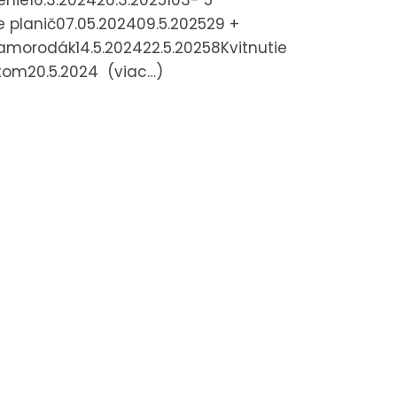
nie16.3.202426.3.2025103- 5
ie planič07.05.202409.5.202529 +
e samorodák14.5.202422.5.20258Kvitnutie
etom20.5.2024 (viac…)