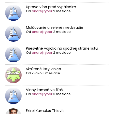
Úprava vína pred vypálením
Od
andrej.rybar
2 mesiace
Mulčovanie a zelené medziradie
Od
andrej.rybar
2 mesiace
Priesvitné vajíčka na spodnej strane listu
Od
andrej.rybar
2 mesiace
Skrútené listy viniča
Od
kvako
3 mesiace
Vínny kameň vo fľaši.
Od
andrej.rybar
3 mesiace
Exirel Kumulus Thiovit