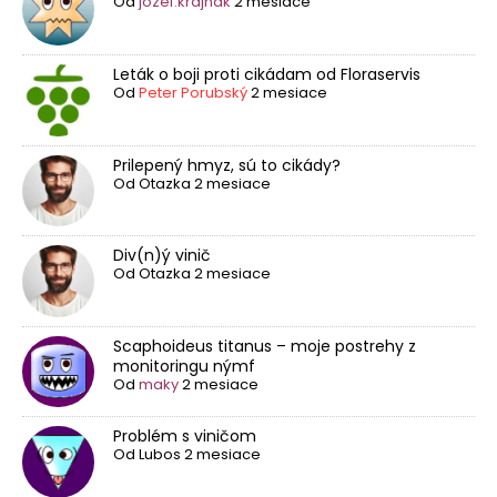
Od
jozef.krajnak
2 mesiace
Leták o boji proti cikádam od Floraservis
Od
Peter Porubský
2 mesiace
Prilepený hmyz, sú to cikády?
Od
Otazka
2 mesiace
Div(n)ý vinič
Od
Otazka
2 mesiace
Scaphoideus titanus – moje postrehy z
monitoringu nýmf
Od
maky
2 mesiace
Problém s viničom
Od
Lubos
2 mesiace