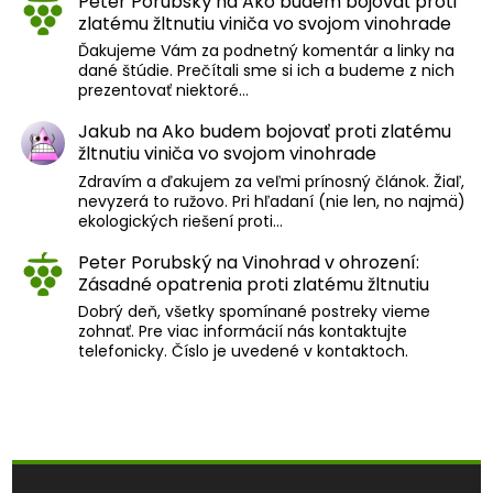
Peter Porubský
na
Ako budem bojovať proti
zlatému žltnutiu viniča vo svojom vinohrade
Ďakujeme Vám za podnetný komentár a linky na
dané štúdie. Prečítali sme si ich a budeme z nich
prezentovať niektoré…
Jakub
na
Ako budem bojovať proti zlatému
žltnutiu viniča vo svojom vinohrade
Zdravím a ďakujem za veľmi prínosný článok. Žiaľ,
nevyzerá to ružovo. Pri hľadaní (nie len, no najmä)
ekologických riešení proti…
Peter Porubský
na
Vinohrad v ohrození:
Zásadné opatrenia proti zlatému žltnutiu
Dobrý deň, všetky spomínané postreky vieme
zohnať. Pre viac informácií nás kontaktujte
telefonicky. Číslo je uvedené v kontaktoch.