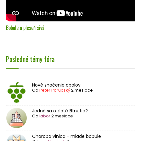
Bobule a pleseň sivá
Posledné témy fóra
Nové značenie obalov
Od
Peter Porubský
2 mesiace
Jedná sa o zlaté žltnutie?
Od
labor
2 mesiace
Choroba vinica - mlade bobule