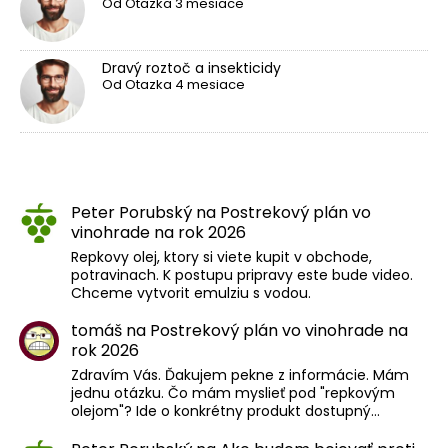
Od
Otazka
3 mesiace
Dravý roztoč a insekticidy
Od
Otazka
4 mesiace
Peter Porubský
na
Postrekový plán vo
vinohrade na rok 2026
Repkovy olej, ktory si viete kupit v obchode,
potravinach. K postupu pripravy este bude video.
Chceme vytvorit emulziu s vodou.
tomáš
na
Postrekový plán vo vinohrade na
rok 2026
Zdravím Vás. Ďakujem pekne z informácie. Mám
jednu otázku. Čo mám myslieť pod "repkovým
olejom"? Ide o konkrétny produkt dostupný…