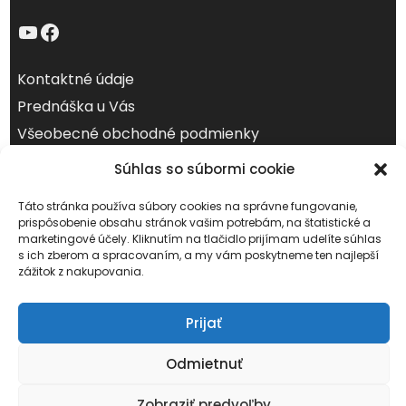
YouTube
Facebook
Kontaktné údaje
Prednáška u Vás
Všeobecné obchodné podmienky
Ochrana osobných údajov (GDPR)
Súhlas so súbormi cookie
jún 2026
Táto stránka používa súbory cookies na správne fungovanie,
prispôsobenie obsahu stránok vašim potrebám, na štatistické a
Po
Ut
St
Št
Pi
So
Ne
marketingové účely. Kliknutím na tlačidlo prijímam udelíte súhlas
s ich zberom a spracovaním, a my vám poskytneme ten najlepší
1
2
3
4
5
6
7
zážitok z nakupovania.
8
9
10
11
12
13
14
15
16
17
18
19
20
21
Prijať
22
23
24
25
26
27
28
Odmietnuť
29
30
Zobraziť predvoľby