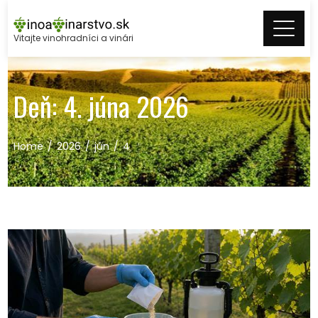
Skip
to
Vitajte vinohradníci a vinári
content
Deň:
4. júna 2026
Home
2026
jún
4