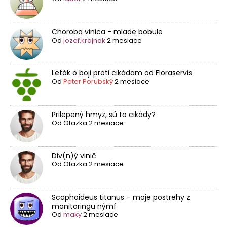
Choroba vinica - mlade bobule
Od
jozef.krajnak
2 mesiace
Leták o boji proti cikádam od Floraservis
Od
Peter Porubský
2 mesiace
Prilepený hmyz, sú to cikády?
Od
Otazka
2 mesiace
Div(n)ý vinič
Od
Otazka
2 mesiace
Scaphoideus titanus – moje postrehy z
monitoringu nýmf
Od
maky
2 mesiace