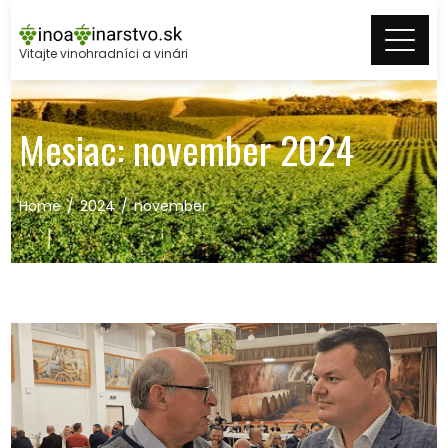
Skip
to
Vitajte vinohradníci a vinári
content
Mesiac:
november 2024
Home
2024
november