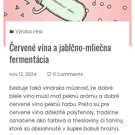
Výroba vína
Červené vína a jablčno-mliečna
fermentácia
nov 12, 2024
0 Comments
Existuje taká vinárska múdrosť, že dobré
biele víno musí mať peknú arómu a dobré
červené víno peknú farbu. Preto sú pre
červené vína dôležité polyfenoly, tradične
označené ako farbivá a triesloviny či taníny,
ktoré sú obsiahnuté v šupke bobuli hrozna.