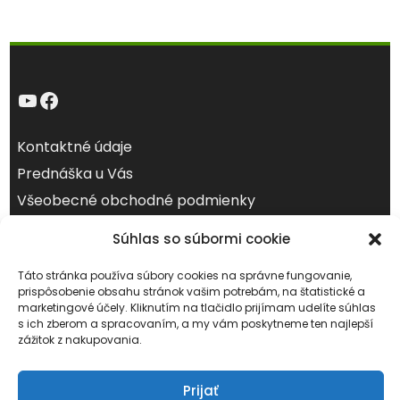
YouTube
Facebook
Kontaktné údaje
Prednáška u Vás
Všeobecné obchodné podmienky
Ochrana osobných údajov (GDPR)
Súhlas so súbormi cookie
november 2024
Táto stránka používa súbory cookies na správne fungovanie,
prispôsobenie obsahu stránok vašim potrebám, na štatistické a
Po
Ut
St
Št
Pi
So
Ne
marketingové účely. Kliknutím na tlačidlo prijímam udelíte súhlas
1
2
3
s ich zberom a spracovaním, a my vám poskytneme ten najlepší
zážitok z nakupovania.
4
5
6
7
8
9
10
11
12
13
14
15
16
17
Prijať