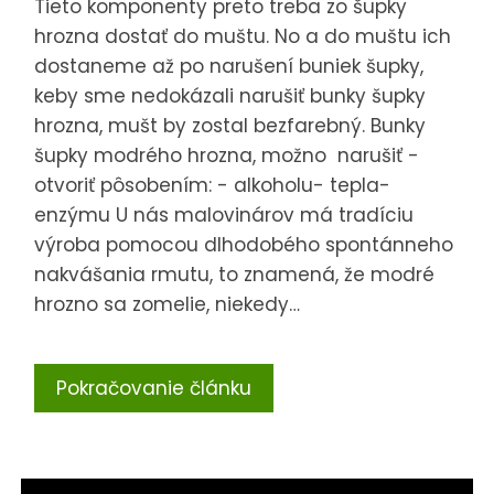
Tieto komponenty preto treba zo šupky
hrozna dostať do muštu. No a do muštu ich
dostaneme až po narušení buniek šupky,
keby sme nedokázali narušiť bunky šupky
hrozna, mušt by zostal bezfarebný. Bunky
šupky modrého hrozna, možno narušiť -
otvoriť pôsobením: - alkoholu- tepla-
enzýmu U nás malovinárov má tradíciu
výroba pomocou dlhodobého spontánneho
nakvášania rmutu, to znamená, že modré
hrozno sa zomelie, niekedy…
Pokračovanie článku