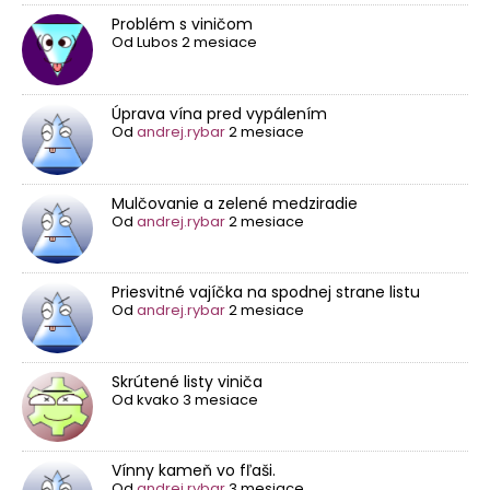
Problém s viničom
Od
Lubos
2 mesiace
Úprava vína pred vypálením
Od
andrej.rybar
2 mesiace
Mulčovanie a zelené medziradie
Od
andrej.rybar
2 mesiace
Priesvitné vajíčka na spodnej strane listu
Od
andrej.rybar
2 mesiace
Skrútené listy viniča
Od
kvako
3 mesiace
Vínny kameň vo fľaši.
Od
andrej.rybar
3 mesiace