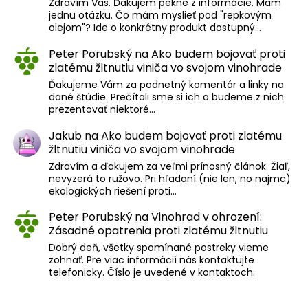
Zdravím Vás. Ďakujem pekne z informácie. Mám
jednu otázku. Čo mám myslieť pod "repkovým
olejom"? Ide o konkrétny produkt dostupný…
Peter Porubský
na
Ako budem bojovať proti
zlatému žltnutiu viniča vo svojom vinohrade
Ďakujeme Vám za podnetný komentár a linky na
dané štúdie. Prečítali sme si ich a budeme z nich
prezentovať niektoré…
Jakub
na
Ako budem bojovať proti zlatému
žltnutiu viniča vo svojom vinohrade
Zdravím a ďakujem za veľmi prínosný článok. Žiaľ,
nevyzerá to ružovo. Pri hľadaní (nie len, no najmä)
ekologických riešení proti…
Peter Porubský
na
Vinohrad v ohrození:
Zásadné opatrenia proti zlatému žltnutiu
Dobrý deň, všetky spomínané postreky vieme
zohnať. Pre viac informácií nás kontaktujte
telefonicky. Číslo je uvedené v kontaktoch.