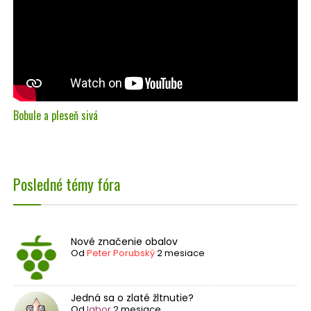
Bobule a pleseň sivá
Posledné témy fóra
Nové značenie obalov
Od
Peter Porubský
2 mesiace
Jedná sa o zlaté žltnutie?
Od
labor
2 mesiace