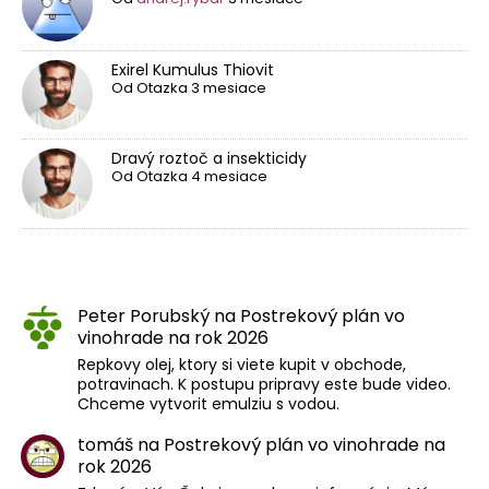
Exirel Kumulus Thiovit
Od
Otazka
3 mesiace
Dravý roztoč a insekticidy
Od
Otazka
4 mesiace
Peter Porubský
na
Postrekový plán vo
vinohrade na rok 2026
Repkovy olej, ktory si viete kupit v obchode,
potravinach. K postupu pripravy este bude video.
Chceme vytvorit emulziu s vodou.
tomáš
na
Postrekový plán vo vinohrade na
rok 2026