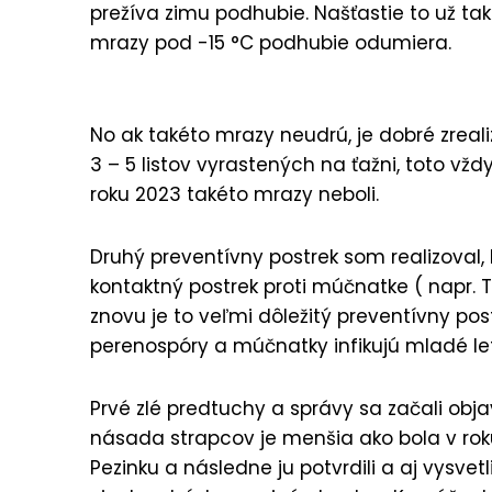
prežíva zimu podhubie. Našťastie to už tak
mrazy pod -15 °C podhubie odumiera.
No ak takéto mrazy neudrú, je dobré zreal
3 – 5 listov vyrastených na ťažni, toto vž
roku 2023 takéto mrazy neboli.
Druhý preventívny postrek som realizoval, ke
kontaktný postrek proti múčnatke ( napr. T
znovu je to veľmi dôležitý preventívny pos
perenospóry a múčnatky infikujú mladé leto
Prvé zlé predtuchy a správy sa začali obja
násada strapcov je menšia ako bola v rok
Pezinku a následne ju potvrdili a aj vysvetl