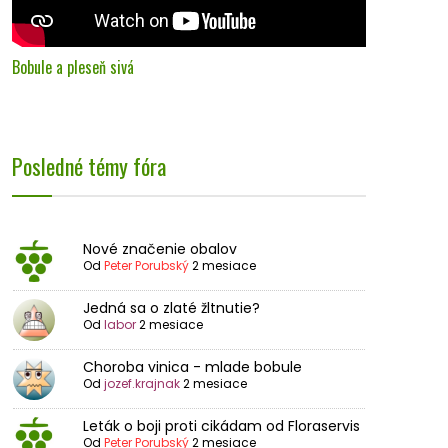
Bobule a pleseň sivá
Posledné témy fóra
Nové značenie obalov
Od
Peter Porubský
2 mesiace
Jedná sa o zlaté žltnutie?
Od
labor
2 mesiace
Choroba vinica - mlade bobule
Od
jozef.krajnak
2 mesiace
Leták o boji proti cikádam od Floraservis
Od
Peter Porubský
2 mesiace