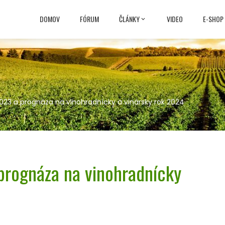
DOMOV
FÓRUM
ČLÁNKY
VIDEO
E-SHOP
023 a prognáza na vinohradnícky a vinársky rok 2024
prognáza na vinohradnícky