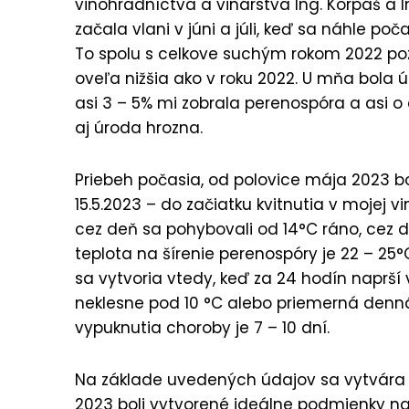
vinohradníctva a vinárstva Ing. Korpáš a I
začala vlani v júni a júli, keď sa náhle poč
To spolu s celkove suchým rokom 2022 poz
oveľa nižšia ako v roku 2022. U mňa bola ú
asi 3 – 5% mi zobrala perenospóra a asi 
aj úroda hrozna.
Priebeh počasia, od polovice mája 2023 bo
15.5.2023 – do začiatku kvitnutia v mojej vi
cez deň sa pohybovali od 14°C ráno, cez d
teplota na šírenie perenospóry je 22 – 2
sa vytvoria vtedy, keď za 24 hodín naprší
neklesne pod 10 °C alebo priemerná denná 
vypuknutia choroby je 7 – 10 dní.
Na základe uvedených údajov sa vytvára
2023 boli vytvorené ideálne podmienky na 