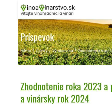
Skip
to
Vitajte vinohradníci a vinári
content
Príspevok
Home
Články
Výroba vína
Zhodnotenie roka 2
Zhodnotenie roka 2023 a 
a vinársky rok 2024