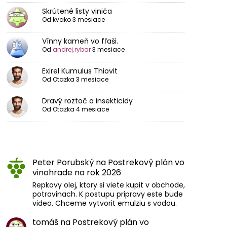
Skrútené listy viniča
Od
kvako
3 mesiace
Vínny kameň vo fľaši.
Od
andrej.rybar
3 mesiace
Exirel Kumulus Thiovit
Od
Otazka
3 mesiace
Dravý roztoč a insekticidy
Od
Otazka
4 mesiace
Peter Porubský
na
Postrekový plán vo
vinohrade na rok 2026
Repkovy olej, ktory si viete kupit v obchode,
potravinach. K postupu pripravy este bude
video. Chceme vytvorit emulziu s vodou.
tomáš
na
Postrekový plán vo