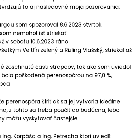
otvrdzujú to aj nasledovné moja pozorovania:
urgau som spozoroval 8.6.2023 štvrtok.
 som nemohol ísť striekať
ž v sobotu 10.6.2023 ráno
kým Veltlín zelený a Rizling Vlašský, striekal až
lé zoschnuté časti strapcov, tak ako som uviedol
a bola poškodená perenospórou na 97,0 %,
apca
e perenospóra šíriť ak sa jej vytvoria ideálne
na, z tohto sa treba poučiť do budúcna, lebo
my môžu vyskytovať častejšie.
Ing. Korpáša a Ing. Petrecha ktorí uviedli: