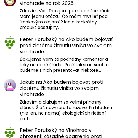
vinohrade na rok 2026
Zdravím Vás. Ďakujem pekne z informácie.
Mám jednu otázku. Čo mám myslieť pod
"repkovým olejom"? Ide o konkrétny
produkt dostupný…
Peter Porubský
na
Ako budem bojovať
proti zlatému žltnutiu viniča vo svojom
vinohrade
Ďakujeme Vám za podnetný komentár a
linky na dané štúdie. Prečítali sme si ich a
budeme z nich prezentovať niektoré…
Jakub
na
Ako budem bojovať proti
zlatému žltnutiu viniča vo svojom
vinohrade
Zdravím a ďakujem za veľmi prínosný
článok. Žiaľ, nevyzerá to ružovo. Pri hľadaní
(nie len, no najmä) ekologických riešení
proti…
Peter Porubský
na
Vinohrad v
ohrození: Zásadné opatrenia proti