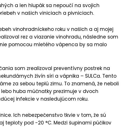
uhých a len hlupák sa nepoučí na svojich
riebeh v našich viniciach a pivniciach.
iebeh vinohradníckeho roku v našich a aj mojej
alizoval rez a viazanie vinohradu, následne som
pnenie pomocou mletého vápenca by sa malo
čania som zrealizoval preventívny postrek na
kundárnych živín síri a vápnika – SULCa. Tento
áme za sebou teplú zimu. To znamená, že neboli
, lebo huba múčnatky prezimuje v dvoch
dúcej infekcie v nasledujúcom roku.
nice. Ich nebezpečenstvo tkvie v tom, že sú
 aj teploty pod -20 °C. Medzi šupinami púčikov