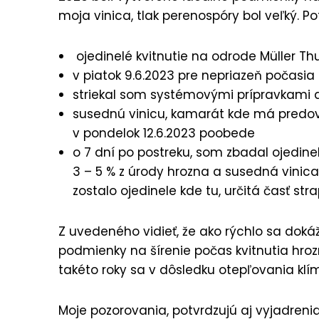
moja vinica, tlak perenospóry bol veľký. P
ojedinelé kvitnutie na odrode Müller Th
v piatok 9.6.2023 pre nepriazeň počasia
striekal som systémovými prípravkami a
susednú vinicu, kamarát kde má predovšet
v pondelok 12.6.2023 poobede
o 7 dní po postreku, som zbadal ojedine
3 – 5 % z úrody hrozna a susedná vinic
zostalo ojedinele kde tu, určitá časť str
Z uvedeného vidieť, že ako rýchlo sa dokáž
podmienky na šírenie počas kvitnutia hroz
takéto roky sa v dôsledku otepľovania klí
Moje pozorovania, potvrdzujú aj vyjadrenia 