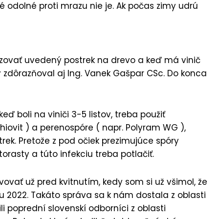
é odolné proti mrazu nie je. Ak počas zimy udrú
izovať uvedený postrek na drevo a keď má vinič
dy zdôrazňoval aj Ing. Vanek Gašpar CSc. Do konca
ď boli na viniči 3-5 listov, treba použiť
hiovit ) a perenospóre ( napr. Polyram WG ),
trek. Pretože z pod očiek prezimujúce spóry
rasty a túto infekciu treba potlačiť.
vovať už pred kvitnutím, kedy som si už všimol, že
u 2022. Takáto správa sa k nám dostala z oblasti
ili poprední slovenskí odborníci z oblasti