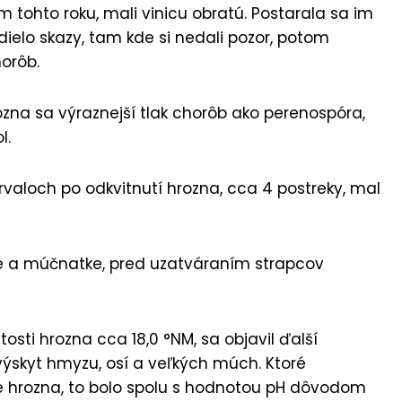
om tohto roku, mali vinicu obratú. Postarala sa im
dielo skazy, tam kde si nedali pozor, potom
orôb.
rozna sa výraznejší tlak chorôb ako perenospóra,
l.
rvaloch po odkvitnutí hrozna, cca 4 postreky, mal
e a múčnatke, pred uzatváraním strapcov
osti hrozna cca 18,0 °NM, sa objavil ďalší
ýskyt hmyzu, osí a veľkých múch. Ktoré
e hrozna, to bolo spolu s hodnotou pH dôvodom