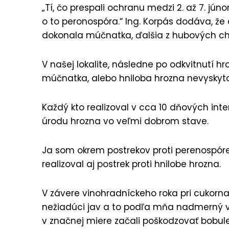
„Tí, čo prespali ochranu medzi 2. až 7. jún
o to peronospóra.“ Ing. Korpás dodáva, že 
dokonala múčnatka, ďalšia z hubových ch
V našej lokalite, následne po odkvitnutí h
múčnatka, alebo hniloba hrozna nevyskyto
Každý kto realizoval v cca 10 dňových inte
úrodu hrozna vo veľmi dobrom stave.
Ja som okrem postrekov proti perenospór
realizoval aj postrek proti hnilobe hrozna.
V závere vinohradníckeho roka pri cukornat
nežiadúci jav a to podľa mňa nadmerný v
v značnej miere začali poškodzovať bobul