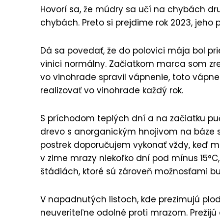
Hovorí sa, že múdry sa učí na chybách dr
chybách. Preto si prejdime rok 2023, jeho p
Dá sa povedať, že do polovici mája bol pr
vinici normálny. Začiatkom marca som zre
vo vinohrade spravil vápnenie, toto vá
realizovať vo vinohrade každý rok.
S príchodom teplých dní a na začiatku pu
drevo s anorganickým hnojivom na báze se
postrek doporučujem vykonať vždy, keď m
v zime mrazy niekoľko dní pod mínus 15°C
štádiách, ktoré sú zároveň možnosťami bu
V napadnutých listoch, kde prezimujú plod
neuveriteľne odolné proti mrazom. Prežijú