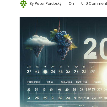
By
Peter Porubský
On
0 Commen