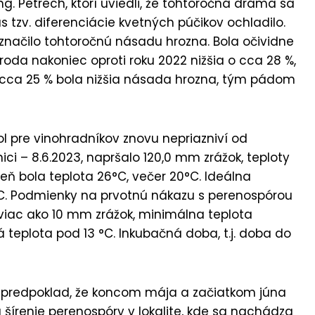
ng. Petrech, ktorí uviedli, že tohtoročná dráma sa
as tzv. diferenciácie kvetných púčikov ochladilo.
načilo tohtoročnú násadu hrozna. Bola očividne
roda nakoniec oproti roku 2022 nižšia o cca 28 %,
o cca 25 % bola nižšia násada hrozna, tým pádom
l pre vinohradníkov znovu nepriazniví od
nici – 8.6.2023, napršalo 120,0 mm zrážok, teploty
eň bola teplota 26°C, večer 20°C. Ideálna
5°C. Podmienky na prvotnú nákazu s perenospórou
 viac ako 10 mm zrážok, minimálna teplota
teplota pod 13 °C. Inkubačná doba, t.j. doba do
 predpoklad, že koncom mája a začiatkom júna
šírenie perenospóry v lokalite, kde sa nachádza