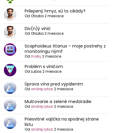
Prilepený hmyz, sú to cikády?
Od
Otazka
2 mesiace
Div(n)ý vinič
Od
Otazka
2 mesiace
Scaphoideus titanus – moje postrehy z
monitoringu nýmf
Od
maky
2 mesiace
Problém s viničom
Od
Lubos
2 mesiace
Úprava vína pred vypálením
Od
andrej.rybar
2 mesiace
Mulčovanie a zelené medziradie
Od
andrej.rybar
2 mesiace
Priesvitné vajíčka na spodnej strane
listu
Od
andrej.rybar
2 mesiace