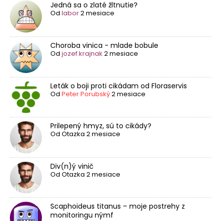
Jedná sa o zlaté žltnutie?
Od
labor
2 mesiace
Choroba vinica - mlade bobule
Od
jozef.krajnak
2 mesiace
Leták o boji proti cikádam od Floraservis
Od
Peter Porubský
2 mesiace
Prilepený hmyz, sú to cikády?
Od
Otazka
2 mesiace
Div(n)ý vinič
Od
Otazka
2 mesiace
Scaphoideus titanus – moje postrehy z
monitoringu nýmf