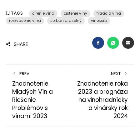
TAGS
čírenie vína
čistenie víny
filtrácia vína
rozkvasenie vína
sorban draselný
vinosorb
FACEBOOK
WHATSAP
EMA
SHARE
PREV
NEXT
Zhodnotenie
Zhodnotenie roka
Mladých Vín a
2023 a prognáza
Riešenie
na vinohradnícky
Problémov s
a vinársky rok
vínami 2023
2024