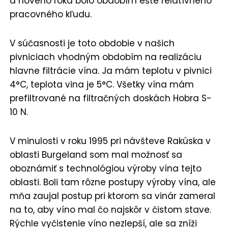
a nového roka bolo obdobím ešte relatívneho
pracovného kľudu.
V súčasnosti je toto obdobie v našich
pivniciach vhodným obdobím na realizáciu
hlavne filtrácie vína. Ja mám teplotu v pivnici
4°C, teplota vina je 5°C. Všetky vína mám
prefiltrované na filtračných doskách Hobra S-
10 N.
V minulosti v roku 1995 pri návšteve Rakúska v
oblasti Burgeland som mal možnosť sa
oboznámiť s technológiou výroby vína tejto
oblasti. Boli tam rôzne postupy výroby vína, ale
mňa zaujal postup pri ktorom sa vinár zameral
na to, aby víno mal čo najskôr v čistom stave.
Rýchle vyčistenie víno nezlepší, ale sa zníži