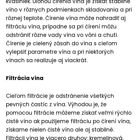
kvasiniek. Úlohou čírenia vína je získať stabilné
víno v rôznych podmienkach skladovania a pri
rôznej teplote. Čírenie vína môže nahradiť aj
filtráciu vína, prípadne sa pri čírení môžu
odstrániť rôzne vady vína vo vôni a chuti.
Čírenie je cielený zásah do vína s cieľom
vylepšiť parametre vína a pri niektorých
vínach sa realizuje aj viackrát.
Filtrácia vína
Cieľom filtrácie je odstránenie všetkých
pevných častíc z vína. Výhodou je, že
pomocou filtrácie môžeme získať veľmi rýchlo
čisté víno ak použijeme filtráciu po čírení vína,
získame nielen čisté víno ale aj stabilné.
Filtrácii vína je viacero druhov: kremelinová,