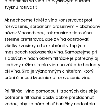
a oteplenia sa vína so zvyškovým cukrom
zvyknú rozkvasiť
Ak nechceme takéto vína konzervovať proti
rozkvaseniu, sorbanom draselným – obchodný
názov Vinosorb neu, tak musíme tieto vína
sterilne prefiltrovať, čiže z vína odfiltrovať
všetky kvasinky a tak zabrániť v teplých
mesiacoch rozkvaseniu vína. Samozrejme pri
sladkých vínach okrem filtrácie je potrebný aj
správny režim sírenia vína na základe hodnoty
pH vína. Síra je významným činiteľom, ktorý
bráni činnosti kvasiniek a rozkvaseniu vína.
Pri filtrácii vína pomocou filtračných dosiek je
potrebné filtračné dosky dobre prepláchnuť
vodou, aby sa nám chuť buničiny nedostala