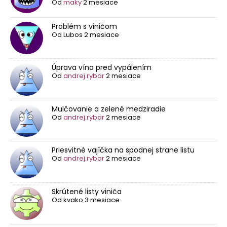
Od
maky
2 mesiace
Problém s viničom
Od
Lubos
2 mesiace
Úprava vína pred vypálením
Od
andrej.rybar
2 mesiace
Mulčovanie a zelené medziradie
Od
andrej.rybar
2 mesiace
Priesvitné vajíčka na spodnej strane listu
Od
andrej.rybar
2 mesiace
Skrútené listy viniča
Od
kvako
3 mesiace