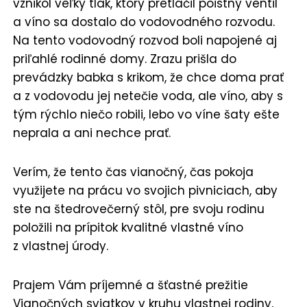
vznikol veľký tlak, ktorý pretlačil poistný ventil
a víno sa dostalo do vodovodného rozvodu.
Na tento vodovodný rozvod boli napojené aj
priľahlé rodinné domy. Zrazu prišla do
prevádzky babka s krikom, že chce doma prať
a z vodovodu jej netečie voda, ale víno, aby s
tým rýchlo niečo robili, lebo vo víne šaty ešte
neprala a ani nechce prať.
Verím, že tento čas vianočný, čas pokoja
využijete na prácu vo svojich pivniciach, aby
ste na štedrovečerný stôl, pre svoju rodinu
položili na prípitok kvalitné vlastné víno
z vlastnej úrody.
Prajem Vám príjemné a šťastné prežitie
Vianočných sviatkov v kruhu vlastnej rodiny,