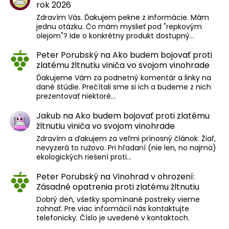
rok 2026
Zdravím Vás. Ďakujem pekne z informácie. Mám
jednu otázku. Čo mám myslieť pod "repkovým
olejom"? Ide o konkrétny produkt dostupný…
Peter Porubský
na
Ako budem bojovať proti
zlatému žltnutiu viniča vo svojom vinohrade
Ďakujeme Vám za podnetný komentár a linky na
dané štúdie. Prečítali sme si ich a budeme z nich
prezentovať niektoré…
Jakub
na
Ako budem bojovať proti zlatému
žltnutiu viniča vo svojom vinohrade
Zdravím a ďakujem za veľmi prínosný článok. Žiaľ,
nevyzerá to ružovo. Pri hľadaní (nie len, no najmä)
ekologických riešení proti…
Peter Porubský
na
Vinohrad v ohrození:
Zásadné opatrenia proti zlatému žltnutiu
Dobrý deň, všetky spomínané postreky vieme
zohnať. Pre viac informácií nás kontaktujte
telefonicky. Číslo je uvedené v kontaktoch.