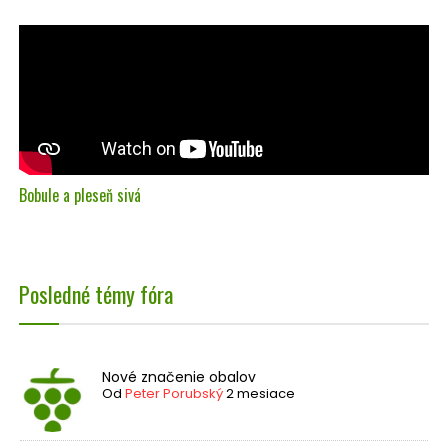
Bobule a pleseň sivá
Posledné témy fóra
Nové značenie obalov
Od
Peter Porubský
2 mesiace