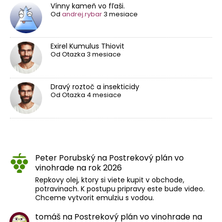
Vínny kameň vo fľaši.
Od
andrej.rybar
3 mesiace
Exirel Kumulus Thiovit
Od
Otazka
3 mesiace
Dravý roztoč a insekticidy
Od
Otazka
4 mesiace
Peter Porubský
na
Postrekový plán vo
vinohrade na rok 2026
Repkovy olej, ktory si viete kupit v obchode,
potravinach. K postupu pripravy este bude video.
Chceme vytvorit emulziu s vodou.
tomáš
na
Postrekový plán vo vinohrade na