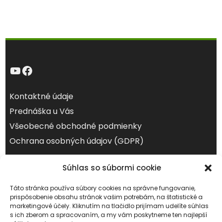
YouTube
Facebook
Kontaktné údaje
Prednáška u Vás
Všeobecné obchodné podmienky
Ochrana osobných údajov (GDPR)
august 2026
Súhlas so súbormi cookie
Po
Ut
St
Št
Pi
So
Ne
Táto stránka používa súbory cookies na správne fungovanie,
1
2
prispôsobenie obsahu stránok vašim potrebám, na štatistické a
marketingové účely. Kliknutím na tlačidlo prijímam udelíte súhlas
3
4
5
6
7
8
9
s ich zberom a spracovaním, a my vám poskytneme ten najlepší