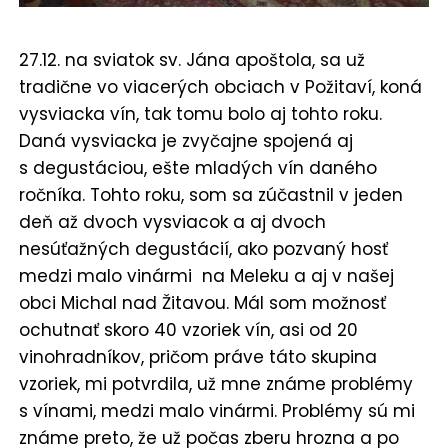
27.12. na sviatok sv. Jána apoštola, sa už
tradične vo viacerých obciach v Požitaví, koná
vysviacka vín, tak tomu bolo aj tohto roku.
Daná vysviacka je zvyčajne spojená aj
s degustáciou, ešte mladých vín daného
ročníka. Tohto roku, som sa zúčastnil v jeden
deň až dvoch vysviacok a aj dvoch
nesúťažných degustácií, ako pozvaný hosť
medzi malo vinármi na Meleku a aj v našej
obci Michal nad Žitavou. Mál som možnosť
ochutnať skoro 40 vzoriek vín, asi od 20
vinohradníkov, pričom práve táto skupina
vzoriek, mi potvrdila, už mne známe problémy
s vínami, medzi malo vinármi. Problémy sú mi
známe preto, že už počas zberu hrozna a po