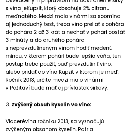
Osvedčeným prípravkom na odstránenie sirky
s vína jeKupzit, ktorý obsahuje 2% citranu
meďnatého. Medzi malo vinármi sa spomína
aj jednoduchý test, treba víno preliať s pohára
do pohára 2 až 3 krát a nechať v pohári postáť
3 minúty a do druhého pohára
s neprevzdušneným vínom hodiť medenú
mincu, v ktorom pohári bude lepšia vôňa, ten
postup treba použiť, buď prevzdušniť víno,
alebo pridať do vína Kupzit v ktorom je meď.
Ročník 2013, určite medzi malo vinármi
v Požitaví bude mať aj prívlastok sirkový.
Zvýšený obsah kyselín vo víne:
Viacerévína ročníku 2013, sa vyznačujú
zvýšeným obsahom kyselín. Patria