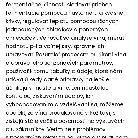
fermentačnej činnosti, sledovať priebeh
fermentácie pomocou hustomeru a kvasnej
krivky, regulovať teplotu pomocou rôznych
jednoduchých chladičov a ponorných
ohrievačov . Venovať sa analýze vína, merať
hodnotu pH a voľnej síry, správne ich
upravovať. Rozumieť procesom pri čírení vína
a úprave jeho senzorických parametrov,
používať k tomu tabuľky a údaje, ktoré nám
udávajú kedy dané prípravky najlepšie
účinkujú v mušte a víne. Len neustálou
kontrolou, získavaním údajov, ich
vyhodnocovaním a vzdelávaní sa, môžeme
docieliť, že vína produkované v Požitaví, si
získajú stále väčšiu pozornosť na výstavách
a u zákazníkov. Verím, že s problémov
s posledných rokov sa poučíme a v budúcom