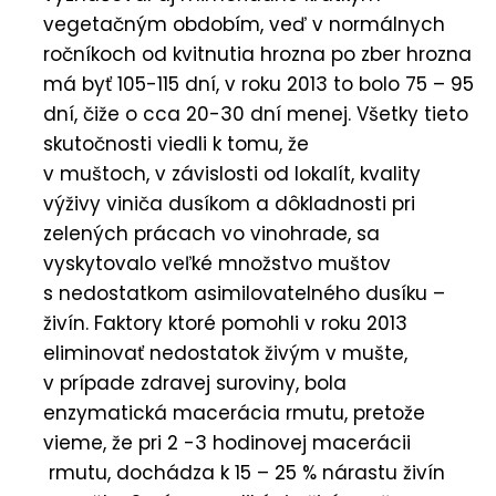
vegetačným obdobím, veď v normálnych
ročníkoch od kvitnutia hrozna po zber hrozna
má byť 105-115 dní, v roku 2013 to bolo 75 – 95
dní, čiže o cca 20-30 dní menej. Všetky tieto
skutočnosti viedli k tomu, že
v muštoch, v závislosti od lokalít, kvality
výživy viniča dusíkom a dôkladnosti pri
zelených prácach vo vinohrade, sa
vyskytovalo veľké množstvo muštov
s nedostatkom asimilovatelného dusíku –
živín. Faktory ktoré pomohli v roku 2013
eliminovať nedostatok živým v mušte,
v prípade zdravej suroviny, bola
enzymatická macerácia rmutu, pretože
vieme, že pri 2 -3 hodinovej macerácii
rmutu, dochádza k 15 – 25 % nárastu živín