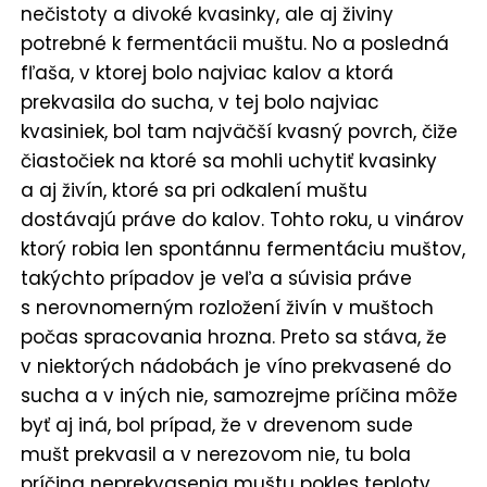
nečistoty a divoké kvasinky, ale aj živiny
potrebné k fermentácii muštu. No a posledná
fľaša, v ktorej bolo najviac kalov a ktorá
prekvasila do sucha, v tej bolo najviac
kvasiniek, bol tam najväčší kvasný povrch, čiže
čiastočiek na ktoré sa mohli uchytiť kvasinky
a aj živín, ktoré sa pri odkalení muštu
dostávajú práve do kalov. Tohto roku, u vinárov
ktorý robia len spontánnu fermentáciu muštov,
takýchto prípadov je veľa a súvisia práve
s nerovnomerným rozložení živín v muštoch
počas spracovania hrozna. Preto sa stáva, že
v niektorých nádobách je víno prekvasené do
sucha a v iných nie, samozrejme príčina môže
byť aj iná, bol prípad, že v drevenom sude
mušt prekvasil a v nerezovom nie, tu bola
príčina neprekvasenia muštu pokles teploty,