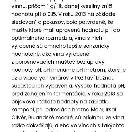
vínnu, pričom 1 g/ lit. danej kyseliny zníži
hodnotu pH o 0,15. V roku 2013 na základe
sledovaní a pokusov, bolo potvrdené, že
mušty ktoré mali upravenú hodnotu pH do
optimálneho rozmedzia, vína s nich
vyrobené sú omnoho lepšie senzoricky
hodnotené, ako vína vyrobené
z porovnávacích muštov bez úpravy
hodnoty pH. pH meriame pH metrom, ktorý je
už u viacerých vinárov v Požitaví bežnou
súčasťou ich vybavenia. Vysoká hodnota pH,
pred zahájením fermentácie, v roku 2013 sa
objavovali takéto hodnoty na začiatku
kampani, pri odrodách hrozna Mopr, Irsai
Olivér, Rulandské modré, sú príčinou že vína
ťažko dokvášajú, alebo vo vínach s takýchto