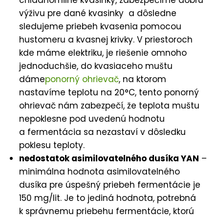
chladnomilné kvasinky, zabezpečíme dobrú
výživu pre dané kvasinky a dôsledne
sledujeme priebeh kvasenia pomocou
hustomeru a kvasnej krivky. V priestoroch
kde máme elektriku, je riešenie omnoho
jednoduchšie, do kvasiaceho muštu
dáme
ponorný ohrievač
, na ktorom
nastavíme teplotu na 20°C, tento ponorný
ohrievač nám zabezpečí, že teplota muštu
nepoklesne pod uvedenú hodnotu
a fermentácia sa nezastaví v dôsledku
poklesu teploty.
nedostatok asimilovatelného dusíka YAN
–
minimálna hodnota asimilovatelného
dusíka pre úspešný priebeh fermentácie je
150 mg/lit. Je to jediná hodnota, potrebná
k správnemu priebehu fermentácie, ktorú