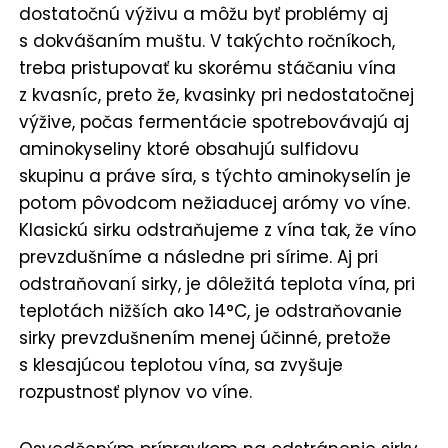
dostatočnú výživu a môžu byť problémy aj
s dokvášaním muštu. V takýchto ročníkoch,
treba pristupovať ku skorému stáčaniu vína
z kvasníc, preto že, kvasinky pri nedostatočnej
výžive, počas fermentácie spotrebovávajú aj
aminokyseliny ktoré obsahujú sulfidovu
skupinu a práve síra, s týchto aminokyselín je
potom pôvodcom nežiaducej arómy vo víne.
Klasickú sirku odstraňujeme z vína tak, že víno
prevzdušníme a následne pri sírime. Aj pri
odstraňovaní sirky, je dôležitá teplota vína, pri
teplotách nižších ako 14°C, je odstraňovanie
sirky prevzdušnením menej účinné, pretože
s klesajúcou teplotou vína, sa zvyšuje
rozpustnosť plynov vo víne.