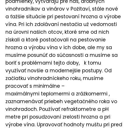
podmienky, vytvárajú pre nás, drobných
vinohradníkov a vinárov v Požitaví, stále nové
a ťažšie situácie pri pestovaní hrozna a výrobe
vína. Pri ich zdolávaní nestačia už vedomosti
na úrovni našich otcov, ktoré sme od nich
získali a ktoré postačovali na pestovanie
hrozna a výrobu vína v ich dobe, ale my sa
musíme posunúť do súčasnosti a musíme sa
boriť s problémami tejto doby, k tomu
využívať novšie a modernejšie postupy. Od
začiatku vinohradníckeho roku, musíme
pracovať s minimálne –
maximálnymi teplomermi a zrážkomermi ,
zaznamenávať priebeh vegetačného roka vo
vinohradoch. Používať refraktometre a pH
metre pri posudzovaní zrelosti hrozna a pri
výrobe vína. Upravovať hodnoty muštu pri pred