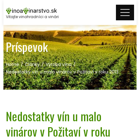
Skip
to
Vitajte vinohradníci a vinári
content
Príspevok
Home
Články
Výroba vína
Nedostatky vín u malo vinárov v Požitaví v roku 2013
Nedostatky vín u malo
vinárov v Požitaví v roku