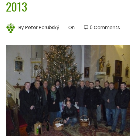
2013
By
Peter Porubský
On
0 Comments