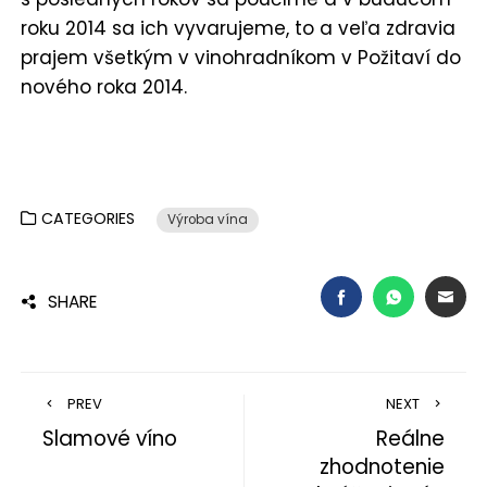
roku 2014 sa ich vyvarujeme, to a veľa zdravia
prajem všetkým v vinohradníkom v Požitaví do
nového roka 2014.
CATEGORIES
Výroba vína
FACEBOOK
WHATSAP
EMA
SHARE
PREV
NEXT
Slamové víno
Reálne
zhodnotenie