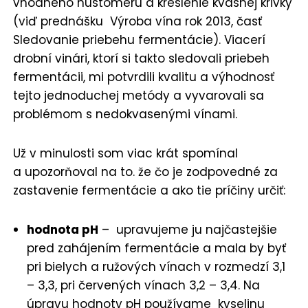
vhodného hustomeru a kreslenie kvasnej krivky
(viď prednášku Výroba vína rok 2013, časť
Sledovanie priebehu fermentácie). Viacerí
drobní vinári, ktorí si takto sledovali priebeh
fermentácii, mi potvrdili kvalitu a výhodnosť
tejto jednoduchej metódy a vyvarovali sa
problémom s nedokvasenými vínami.
Už v minulosti som viac krát spomínal
a upozorňoval na to. že čo je zodpovedné za
zastavenie fermentácie a ako tie príčiny určiť:
hodnota pH
– upravujeme ju najčastejšie
pred zahájením fermentácie a mala by byť
pri bielych a ružových vínach v rozmedzí 3,1
– 3,3, pri červených vínach 3,2 – 3,4. Na
úpravu hodnoty pH používame kyselinu