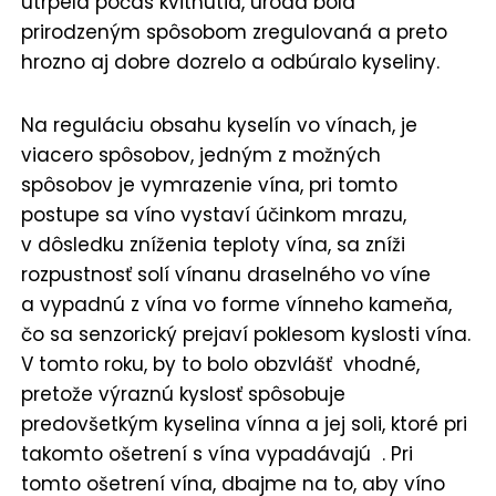
utrpela počas kvitnutia, úroda bola
prirodzeným spôsobom zregulovaná a preto
hrozno aj dobre dozrelo a odbúralo kyseliny.
Na reguláciu obsahu kyselín vo vínach, je
viacero spôsobov, jedným z možných
spôsobov je vymrazenie vína, pri tomto
postupe sa víno vystaví účinkom mrazu,
v dôsledku zníženia teploty vína, sa zníži
rozpustnosť solí vínanu draselného vo víne
a vypadnú z vína vo forme vínneho kameňa,
čo sa senzorický prejaví poklesom kyslosti vína.
V tomto roku, by to bolo obzvlášť vhodné,
pretože výraznú kyslosť spôsobuje
predovšetkým kyselina vínna a jej soli, ktoré pri
takomto ošetrení s vína vypadávajú . Pri
tomto ošetrení vína, dbajme na to, aby víno