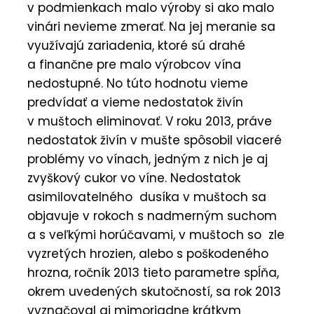
v podmienkach malo výroby si ako malo
vinári nevieme zmerať. Na jej meranie sa
využívajú zariadenia, ktoré sú drahé
a finančne pre malo výrobcov vína
nedostupné. No túto hodnotu vieme
predvídať a vieme nedostatok živín
v muštoch eliminovať. V roku 2013, práve
nedostatok živín v mušte spôsobil viaceré
problémy vo vínach, jedným z nich je aj
zvyškový cukor vo víne. Nedostatok
asimilovatelného dusíka v muštoch sa
objavuje v rokoch s nadmerným suchom
a s veľkými horúčavami, v muštoch so zle
vyzretých hrozien, alebo s poškodeného
hrozna, ročník 2013 tieto parametre spĺňa,
okrem uvedených skutočností, sa rok 2013
vyznačoval aj mimoriadne krátkym