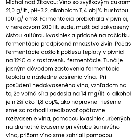
Michal nad Žitavou: Víno so zvyškovým cukrom
21,0 g/lit., pH-3,2, alkoholom 11,4 obj.%, hustotou
1001 g/ cm3. Fermentácia prebiehala v pivnici,
v nerezovom 200 lit. sude, mušt bol zakvasený
čistou kultúrou kvasiniek a pridané na začiatku
fermentácie predpísané množstvo živín. Počas
fermentácie došlo k poklesu teploty v pivnici
na 12°C a k zastaveniu fermentácie. Tuná je
jasným dôvodom zastavenia fermentácie
teplota a následne zasírenia vína. Pri
posúdení nedokvaseného vína, vzhľadom na
to, že voľná síra poklesla na 14 mg/lit. a alkohol
je nižší ako 11,8 obj.%, ako nápravne riešenie
sme sa rozhodli zrealizovať opätovne
rozkvasenie vína, pomocou kvasiniek určených
na druhotné kvasenie pri výrobe šumivého
vína, pričom víno sme zohriali pomocou