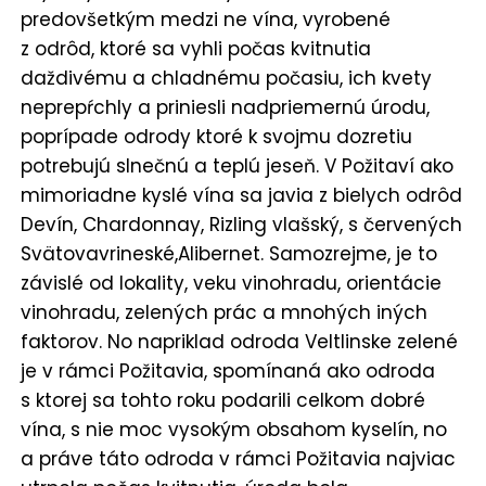
predovšetkým medzi ne vína, vyrobené
z odrôd, ktoré sa vyhli počas kvitnutia
daždivému a chladnému počasiu, ich kvety
neprepŕchly a priniesli nadpriemernú úrodu,
poprípade odrody ktoré k svojmu dozretiu
potrebujú slnečnú a teplú jeseň. V Požitaví ako
mimoriadne kyslé vína sa javia z bielych odrôd
Devín, Chardonnay, Rizling vlašský, s červených
Svätovavrineské,Alibernet. Samozrejme, je to
závislé od lokality, veku vinohradu, orientácie
vinohradu, zelených prác a mnohých iných
faktorov. No napriklad odroda Veltlinske zelené
je v rámci Požitavia, spomínaná ako odroda
s ktorej sa tohto roku podarili celkom dobré
vína, s nie moc vysokým obsahom kyselín, no
a práve táto odroda v rámci Požitavia najviac