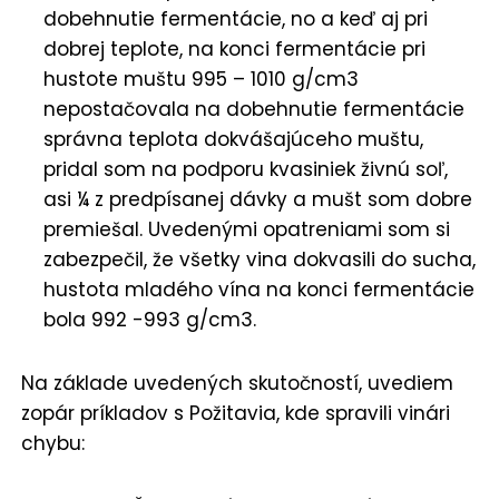
dobehnutie fermentácie, no a keď aj pri
dobrej teplote, na konci fermentácie pri
hustote muštu 995 – 1010 g/cm3
nepostačovala na dobehnutie fermentácie
správna teplota dokvášajúceho muštu,
pridal som na podporu kvasiniek živnú soľ,
asi ¼ z predpísanej dávky a mušt som dobre
premiešal. Uvedenými opatreniami som si
zabezpečil, že všetky vina dokvasili do sucha,
hustota mladého vína na konci fermentácie
bola 992 -993 g/cm3.
Na základe uvedených skutočností, uvediem
zopár príkladov s Požitavia, kde spravili vinári
chybu: