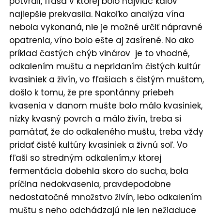
potvrdil, fľaša v ktorej bolo najviac kalov
najlepšie prekvasila. Nakoľko analýza vína
nebola vykonaná, nie je možné určiť nápravné
opatrenia, víno bolo ešte aj zasírené. No ako
príklad častých chýb vinárov je to vhodné,
odkalením muštu a nepridaním čistých kultúr
kvasiniek a živín, vo fľašiach s čistým muštom,
došlo k tomu, že pre spontánny priebeh
kvasenia v danom mušte bolo málo kvasiniek,
nízky kvasný povrch a málo živín, treba si
pamätať, že do odkaleného muštu, treba vždy
pridať čisté kultúry kvasiniek a živnú soľ. Vo
fľaši so stredným odkalením,v ktorej
fermentácia dobehla skoro do sucha, bola
príčina nedokvasenia, pravdepodobne
nedostatočné množstvo živín, lebo odkalením
muštu s neho odchádzajú nie len nežiaduce