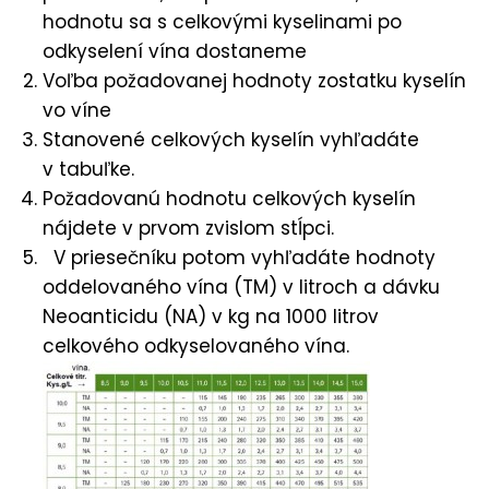
hodnotu sa s celkovými kyselinami po
odkyselení vína dostaneme
Voľba požadovanej hodnoty zostatku kyselín
vo víne
Stanovené celkových kyselín vyhľadáte
v tabuľke.
Požadovanú hodnotu celkových kyselín
nájdete v prvom zvislom stĺpci.
V priesečníku potom vyhľadáte hodnoty
oddelovaného vína (TM) v litroch a dávku
Neoanticidu (NA) v kg na 1000 litrov
celkového odkyselovaného vína.