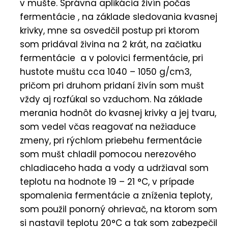
v mušte. Správna aplikácia živín počas
fermentácie , na základe sledovania kvasnej
krivky, mne sa osvedčil postup pri ktorom
som pridával živina na 2 krát, na začiatku
fermentácie a v polovici fermentácie, pri
hustote muštu cca 1040 – 1050 g/cm3,
pričom pri druhom pridaní živín som mušt
vždy aj rozfúkal so vzduchom. Na základe
merania hodnôt do kvasnej krivky a jej tvaru,
som vedel včas reagovať na nežiaduce
zmeny, pri rýchlom priebehu fermentácie
som mušt chladil pomocou nerezového
chladiaceho hada a vody a udržiaval som
teplotu na hodnote 19 – 21 °C, v prípade
spomalenia fermentácie a zníženia teploty,
som použil ponorný ohrievač, na ktorom som
si nastavil teplotu 20°C a tak som zabezpečil