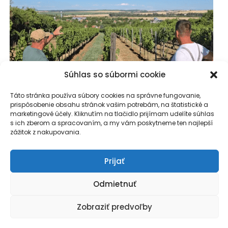
Súhlas so súbormi cookie
Táto stránka používa súbory cookies na správne fungovanie,
prispôsobenie obsahu stránok vašim potrebám, na štatistické a
marketingové účely. Kliknutím na tlačidlo prijímam udelíte súhlas
s ich zberom a spracovaním, a my vám poskytneme ten najlepší
zážitok z nakupovania.
Vinárstvo SCHRONER ekologické vinohradníctvo a
skúsenosti s Ekolive
Prijať
Odmietnuť
Zobraziť predvoľby