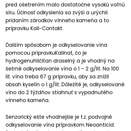
pred ošetrením malo dostatočne vysokú voľnú
síru. Účinosť odkyslenia sa zvýši a urýchli
pridaním zárodkov vínneho kameňa a to
prípravku Kali-Contakt.
Ďalším spôsobom je odkyselovanie vína
pomocou prípravkuKalinat, čo je
hydrogenuhličitan draselný a je vhodný na
šetrné odkyselovanie vína o 1 – 2 g/lit. Na 100
lit. vína treba 67 g prípravku, aby sa znížil
obsah kyselín o 1 g/lit. Dôležité je, odkyselované
víno do 2 týždňov stiahnuť s vypadnutého
vínneho kameňa.
Senzorický ešte vhodnejšie je t.z. podvojné
odkyselovanie vína prípravkom Neoanticid.