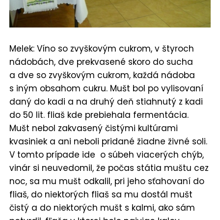
Melek: Víno so zvyškovým cukrom, v štyroch
nádobách, dve prekvasené skoro do sucha
a dve so zvyškovým cukrom, každá nádoba
s iným obsahom cukru. Mušt bol po vylisovaní
daný do kadi a na druhý deň stiahnutý z kadi
do 50 lit. fliaš kde prebiehala fermentácia.
Mušt nebol zakvasený čistými kultúrami
kvasiniek a ani neboli pridané žiadne živné soli.
V tomto prípade ide o súbeh viacerých chýb,
vinár si neuvedomil, že počas státia muštu cez
noc, sa mu mušt odkalil, pri jeho sťahovaní do
fliaš, do niektorých fliaš sa mu dostál mušt
čistý a do niektorých mušt s kalmi, ako sám