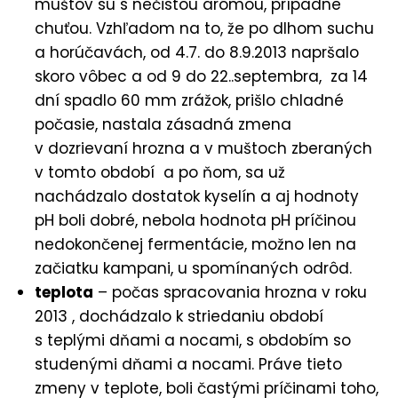
muštov sú s nečistou arómou, prípadne
chuťou. Vzhľadom na to, že po dlhom suchu
a horúčavách, od 4.7. do 8.9.2013 napršalo
skoro vôbec a od 9 do 22..septembra, za 14
dní spadlo 60 mm zrážok, prišlo chladné
počasie, nastala zásadná zmena
v dozrievaní hrozna a v muštoch zberaných
v tomto období a po ňom, sa už
nachádzalo dostatok kyselín a aj hodnoty
pH boli dobré, nebola hodnota pH príčinou
nedokončenej fermentácie, možno len na
začiatku kampani, u spomínaných odrôd.
teplota
– počas spracovania hrozna v roku
2013 , dochádzalo k striedaniu období
s teplými dňami a nocami, s obdobím so
studenými dňami a nocami. Práve tieto
zmeny v teplote, boli častými príčinami toho,