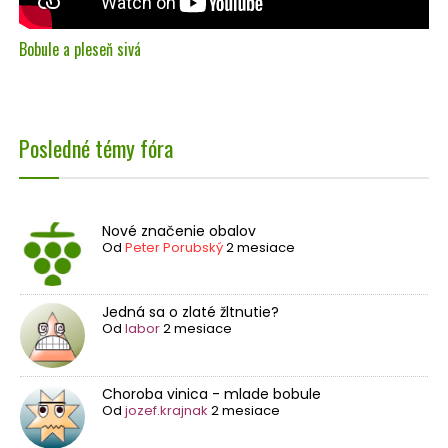
Bobule a pleseň sivá
Posledné témy fóra
Nové značenie obalov
Od
Peter Porubský
2 mesiace
Jedná sa o zlaté žltnutie?
Od
labor
2 mesiace
Choroba vinica - mlade bobule
Od
jozef.krajnak
2 mesiace