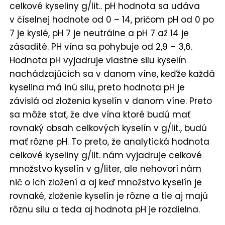
celkové kyseliny g/lit.. pH hodnota sa udáva
v číselnej hodnote od 0 – 14, pričom pH od 0 po
7 je kyslé, pH 7 je neutrálne a pH 7 až 14 je
zásadité. PH vína sa pohybuje od 2,9 – 3,6.
Hodnota pH vyjadruje vlastne silu kyselín
nachádzajúcich sa v danom víne, keďže každá
kyselina má inú silu, preto hodnota pH je
závislá od zloženia kyselín v danom víne. Preto
sa môže stať, že dve vína ktoré budú mať
rovnaký obsah celkových kyselín v g/lit., budú
mať rôzne pH. To preto, že analytická hodnota
celkové kyseliny g/lit. nám vyjadruje celkové
množstvo kyselín v g/liter, ale nehovorí nám
nič o ich zložení a aj keď množstvo kyselín je
rovnaké, zloženie kyselín je rôzne a tie aj majú
rôznu silu a teda aj hodnota pH je rozdielna.