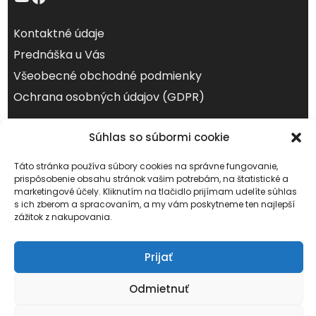
Kontaktné údaje
Prednáška u Vás
Všeobecné obchodné podmienky
Ochrana osobných údajov (GDPR)
august 2026
Súhlas so súbormi cookie
Po
Ut
St
Št
Pi
So
Ne
Táto stránka používa súbory cookies na správne fungovanie,
1
2
prispôsobenie obsahu stránok vašim potrebám, na štatistické a
marketingové účely. Kliknutím na tlačidlo prijímam udelíte súhlas
3
4
5
6
7
8
9
s ich zberom a spracovaním, a my vám poskytneme ten najlepší
10
11
12
13
14
15
16
zážitok z nakupovania.
17
18
19
20
21
22
23
Prijať
24
25
26
27
28
29
30
31
Odmietnuť
« júl