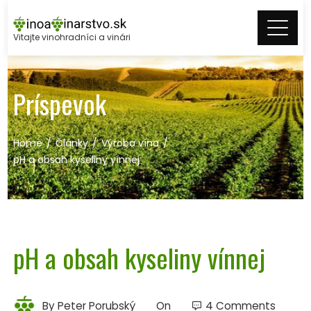
Skip
to
Vitajte vinohradníci a vinári
content
Príspevok
Home
Články
Výroba vína
pH a obsah kyseliny vínnej
pH a obsah kyseliny vínnej
By
Peter Porubský
On
4 Comments