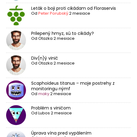
Leták o boji proti cikádam od Floraservis
Od
Peter Porubský
2 mesiace
Prilepený hmyz, sú to cikády?
Od
Otazka
2 mesiace
Div(n)ý vinič
Od
Otazka
2 mesiace
Scaphoideus titanus – moje postrehy z
monitoringu nýmf
Od
maky
2 mesiace
Problém s viničom
Od
Lubos
2 mesiace
Úprava vína pred vypálením