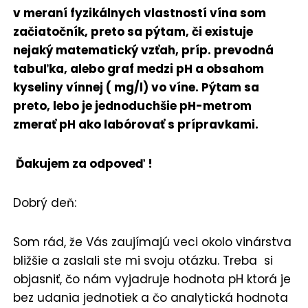
v meraní fyzikálnych vlastností vína som
začiatočník, preto sa pýtam, či existuje
nejaký matematický vzťah, príp. prevodná
tabuľka, alebo graf medzi pH a obsahom
kyseliny vínnej ( mg/l) vo víne. Pýtam sa
preto, lebo je jednoduchšie pH-metrom
zmerať pH ako labórovať s prípravkami.
Ďakujem za odpoveď !
Dobrý deň:
Som rád, že Vás zaujímajú veci okolo vinárstva
bližšie a zaslali ste mi svoju otázku. Treba si
objasniť, čo nám vyjadruje hodnota pH ktorá je
bez udania jednotiek a čo analytická hodnota