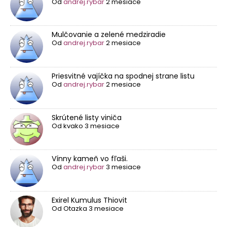
Od
andrej.rybar
2 mesiace
Mulčovanie a zelené medziradie
Od
andrej.rybar
2 mesiace
Priesvitné vajíčka na spodnej strane listu
Od
andrej.rybar
2 mesiace
Skrútené listy viniča
Od
kvako
3 mesiace
Vínny kameň vo fľaši.
Od
andrej.rybar
3 mesiace
Exirel Kumulus Thiovit
Od
Otazka
3 mesiace