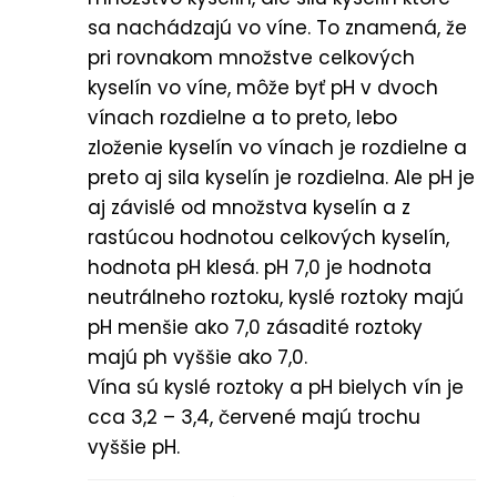
sa nachádzajú vo víne. To znamená, že
pri rovnakom množstve celkových
kyselín vo víne, môže byť pH v dvoch
vínach rozdielne a to preto, lebo
zloženie kyselín vo vínach je rozdielne a
preto aj sila kyselín je rozdielna. Ale pH je
aj závislé od množstva kyselín a z
rastúcou hodnotou celkových kyselín,
hodnota pH klesá. pH 7,0 je hodnota
neutrálneho roztoku, kyslé roztoky majú
pH menšie ako 7,0 zásadité roztoky
majú ph vyššie ako 7,0.
Vína sú kyslé roztoky a pH bielych vín je
cca 3,2 – 3,4, červené majú trochu
vyššie pH.