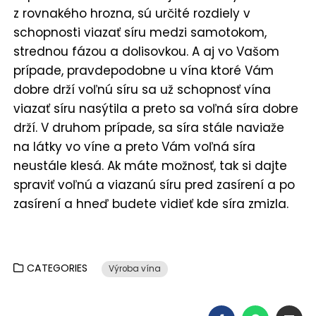
z rovnakého hrozna, sú určité rozdiely v
schopnosti viazať síru medzi samotokom,
strednou fázou a dolisovkou. A aj vo Vašom
prípade, pravdepodobne u vína ktoré Vám
dobre drží voľnú síru sa už schopnosť vína
viazať síru nasýtila a preto sa voľná síra dobre
drží. V druhom prípade, sa síra stále naviaže
na látky vo víne a preto Vám voľná síra
neustále klesá. Ak máte možnosť, tak si dajte
spraviť voľnú a viazanú síru pred zasírení a po
zasírení a hneď budete vidieť kde síra zmizla.
CATEGORIES
Výroba vína