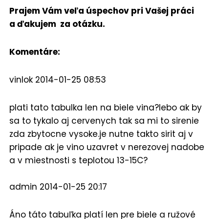
Prajem Vám veľa úspechov pri Vašej práci
a ďakujem za otázku.
Komentáre:
vinlok
2014-01-25 08:53
plati tato tabulka len na biele vina?lebo ak by
sa to tykalo aj cervenych tak sa mi to sirenie
zda zbytocne vysoke.je nutne takto sirit aj v
pripade ak je vino uzavret v nerezovej nadobe
a v miestnosti s teplotou 13-15C?
admin
2014-01-25 20:17
Áno táto tabuľka platí len pre biele a ružové