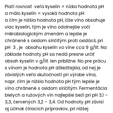
Platí rovnosť veľa kyselín = nízka hodnota pH
a málo kyselín = vysoká hodnota pH
a čím je nižšia hodnota pH, čiže víno obsahuje
viac kyselín, tým je víno odolnejšie voči
mikrobiologickým zmenám a lepšie je
chránené s oxidom síričitým proti oxidácii, pri
pH 3 , je obsahu kyselín vo víne cca 9 g/lit. Na
základe hodnoty pH sa nedá presne určiť
obsah kyselín v g/lit. len približne. No pre prácu
s vínom je hodnota pH dôležitejšia, od nej je
závislých veľa skutočností pri výrobe vína,
napr. čím je nižšia hodnota pH tým lepšie je
víno chránené s oxidom síričitým. Fermentácia
bielych a ružových vín najlepšie beží pri pH 3,1 –
3,3, červených 3,2 – 3,4. Od hodnoty pH závisí
aj účinok číriacich prípravkov, pri nižšej