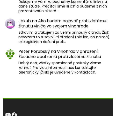
Ďakujeme Vám za podnetný komentár a linky na
dané štúdie. Prečítali sme si ich a budeme z nich
prezentovať niektoré…
Jakub
na
Ako budem bojovať proti zlatému
žltnutiu viniča vo svojom vinohrade
Zdravím a ďakujem za veľmi prínosný článok. Žiaľ,
nevyzerá to ružovo. Pri hľadaní (nie len, no najmä)
ekologických riešení proti…
Peter Porubský
na
Vinohrad v ohrození:
Zásadné opatrenia proti zlatému žltnutiu
Dobrý deň, všetky spomínané postreky vieme
zohnať. Pre viac informácií nás kontaktujte
telefonicky. Číslo je uvedené v kontaktoch.
YouTube
Facebook