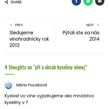
FACEBOOK
WHATSAP
EMA
SHARE
PREV
NEXT
Sledujeme
Pýtali ste sa nás
vinohradnícky rok
2014
2013
4 thoughts on “
pH a obsah kyseliny vínnej
”
Mária Pocsiková
Kyslosť vo víne vyjadrujeme ako množstvo
kyseliny v ?