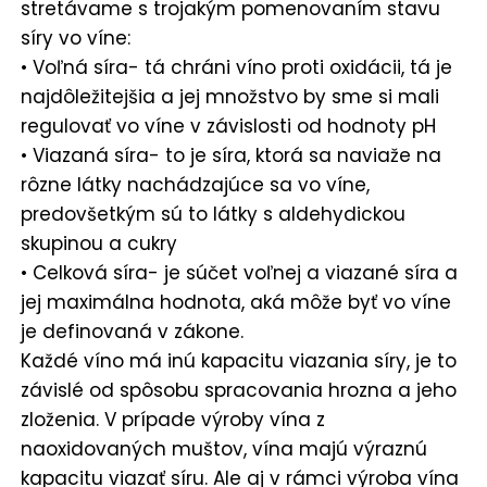
stretávame s trojakým pomenovaním stavu
síry vo víne:
• Voľná síra- tá chráni víno proti oxidácii, tá je
najdôležitejšia a jej množstvo by sme si mali
regulovať vo víne v závislosti od hodnoty pH
• Viazaná síra- to je síra, ktorá sa naviaže na
rôzne látky nachádzajúce sa vo víne,
predovšetkým sú to látky s aldehydickou
skupinou a cukry
• Celková síra- je súčet voľnej a viazané síra a
jej maximálna hodnota, aká môže byť vo víne
je definovaná v zákone.
Každé víno má inú kapacitu viazania síry, je to
závislé od spôsobu spracovania hrozna a jeho
zloženia. V prípade výroby vína z
naoxidovaných muštov, vína majú výraznú
kapacitu viazať síru. Ale aj v rámci výroba vína