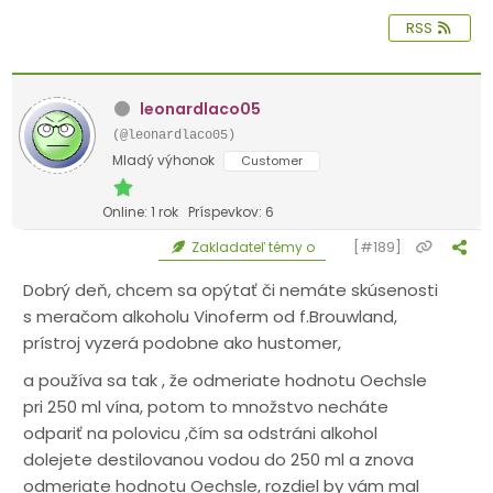
RSS
leonardlaco05
(@leonardlaco05)
Mladý výhonok
Customer
Online: 1 rok
Príspevkov: 6
[#189]
Zakladateľ témy o
Dobrý deň, chcem sa opýtať či nemáte skúsenosti
s meračom alkoholu Vinoferm od f.Brouwland,
prístroj vyzerá podobne ako hustomer,
a používa sa tak , že odmeriate hodnotu Oechsle
pri 250 ml vína, potom to množstvo necháte
odpariť na polovicu ,čím sa odstráni alkohol
dolejete destilovanou vodou do 250 ml a znova
odmeriate hodnotu Oechsle, rozdiel by vám mal