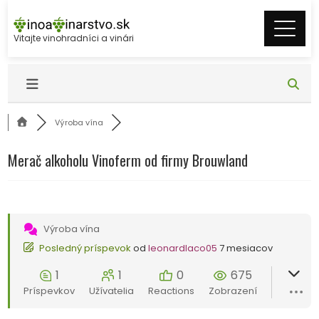
Skip
to
Vitajte vinohradníci a vinári
content
Výroba vína
Merač alkoholu Vinoferm od firmy Brouwland
Výroba vína
Posledný príspevok
od
leonardlaco05
7 mesiacov
1
1
0
675
Príspevkov
Užívatelia
Reactions
Zobrazení