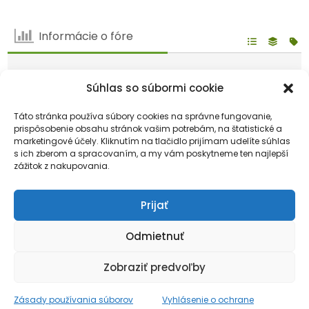
Informácie o fóre
6
Fór
111
Tém
Súhlas so súbormi cookie
422
Príspevkov
0
Prítomný
Táto stránka používa súbory cookies na správne fungovanie,
169
Užívatelia
prispôsobenie obsahu stránok vašim potrebám, na štatistické a
marketingové účely. Kliknutím na tlačidlo prijímam udelíte súhlas
Náš najnovší člen:
Ivan9
s ich zberom a spracovaním, a my vám poskytneme ten najlepší
zážitok z nakupovania.
Najnovší príspevok:
Jedná sa o zlaté žltnutie?
Ikony fóra:
Prijať
Fórum neobsahuje žiadne neprečítané príspevky
Fórum obsahuje neprečítané príspevky
Odmietnuť
Ikony tém:
Neodpovedané
Odpovedal
Aktívny
Populárna
Nálepky
Neschválené
Vyriešené
Súkromné
Uzavreté
Zobraziť predvoľby
Zásady používania súborov
Vyhlásenie o ochrane