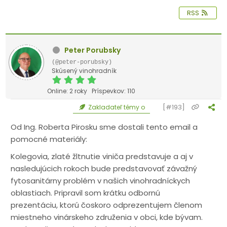
RSS
Peter Porubsky
(@peter-porubsky)
Skúsený vinohradník
Online: 2 roky
Príspevkov: 110
[#193]
Zakladateľ témy o
Od Ing. Roberta Pirosku sme dostali tento email a
pomocné materiály:
Kolegovia,
zlaté žltnutie viniča predstavuje a aj v
nasledujúcich rokoch bude predstavovať závažný
fytosanitárny problém v našich vinohradníckych
oblastiach. Pripravil som krátku odbornú
prezentáciu, ktorú čoskoro odprezentujem členom
miestneho vinárskeho združenia v obci, kde bývam.