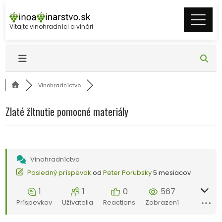
Skip
to
Vitajte vinohradníci a vinári
content
Vinohradníctvo
Zlaté žltnutie pomocné materiály
Vinohradníctvo
Posledný príspevok
od
Peter Porubsky
5 mesiacov
1
1
0
567
Príspevkov
Užívatelia
Reactions
Zobrazení