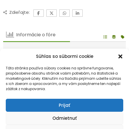
Zdieľajte:
Informácie o fóre
6
Fór
111
Tém
Súhlas so súbormi cookie
422
Príspevkov
1
Prítomný
Táto stránka používa súbory cookies na správne fungovanie,
169
Užívatelia
prispôsobenie obsahu stránok vašim potrebám, na štatistické a
marketingové účely. Kliknutím na tlačidlo prijímam udelíte súhlas
Náš najnovší člen:
Ivan9
s ich zberom a spracovaním, a my vám poskytneme ten najlepší
zážitok z nakupovania.
Najnovší príspevok:
Jedná sa o zlaté žltnutie?
Ikony fóra:
Prijať
Fórum neobsahuje žiadne neprečítané príspevky
Fórum obsahuje neprečítané príspevky
Odmietnuť
Ikony tém:
Neodpovedané
Odpovedal
Aktívny
Populárna
Nálepky
Neschválené
Vyriešené