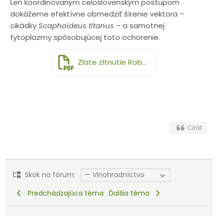
Len koordinovaným celoslovenským postupom
dokážeme efektívne obmedziť šírenie vektora –
cikádky
Scaphoideus titanus
– a samotnej
fytoplazmy spôsobujúcej toto ochorenie.
Zlate zltnutie Robert Piroska.pdf
Citát
Skok na fórum:
Predchádzajúca téma
Ďalšia téma