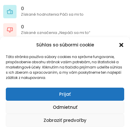
0
Získané hodnotenia Páči sa mi to
0
Získané označenia „Nepáči sa mi to“
0/10
Súhlas so súbormi cookie
Hodnotenie
Táto stránka používa súbory cookies na správne fungovanie,
prispôsobenie obsahu stránok vašim potrebám, na štatistické a
0
marketingové účely. Kliknutím na tlačidlo prijímam udelíte súhlas
Príspevky na blogu
s ich zberom a spracovaním, a my vám poskytneme ten najlepší
zážitok z nakupovania.
0
Komentáre blogu
Prijať
Odmietnuť
Sociálne siete
Zobraziť predvoľby