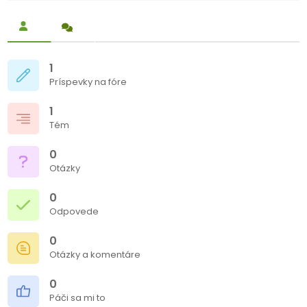
1
Príspevky na fóre
1
Tém
0
Otázky
0
Odpovede
0
Otázky a komentáre
0
Páči sa mi to