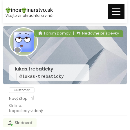
Skip
to
Vitajte vinohradníci a vinári
content
Forum Domov
|
Nedávne príspevky
lukas.trebaticky
@lukas-trebaticky
Customer
Nový štep
Online:
Naposledy videný:
Sledovať